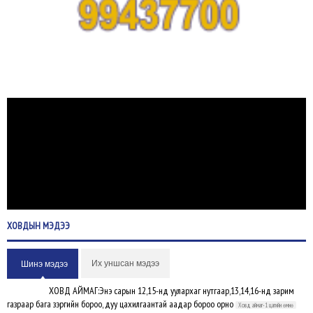
ХОВДЫН
МЭДЭЭ
Их уншсан мэдээ
Шинэ мэдээ
ХОВД АЙМАГ:Энэ сарын 12,15-нд уулархаг нутгаар,13,14,16-нд зарим
газраар бага зэргийн бороо, дуу цахилгаантай аадар бороо орно
Ховд аймаг-1 цагийн өмнө