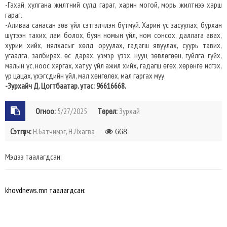
-Гахай, хулгана жилтний сүлд гараг, харин могой, морь жилтнээ харш
гараг.
-Аливаа санасан зөв үйл сэтгэлчлэн бүтмүй. Харин үс засуулах, бурхан
шүтээн тахих, лам болох, буян номын үйл, ном сонсох, даллага авах,
хурим хийх, нялхасыг хөлд оруулах, гадагш явуулах, суурь тавих,
угаалга, залбирах, өс дарах, үзмэр үзэх, нууц зөвлөгөөн, гуйлга гуйх,
малын үс, ноос хяргах, хатуу үйл ажил хийх, гадагш өгөх, хөрөнгө исгэх,
үр цацах, үхэгсдийн үйл, мал хөнгөлөх, мал гаргах муу.
-Зурхайч Д. Цогтбаатар. утас: 96616668.
Огноо:
5/27/2025
Төрөл:
Зурхай
Сэтгүүлч:
Н.Батчимэг, Н.Лхагва
668
Мэдээ таалагдсан:
khovdnews.mn таалагдсан: