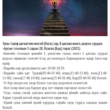
Зуны тэргүүн цагаагчин могой (бага) сар, 8 цагаан мэнгэ, шороо суудал.
-Аргын тооллын 5 сарын 28. Лхагва (Буд) гараг (2025)
-Билгийн тооллын шинийн 1, улаагчин тахиа, мэнгэ 1 цагаан, суудал
шороо, гөрөөсөн толгой-4 од, үл зохилдох барилдлагат өдөр. Бага хар
өдөр.
-Өдрийн нар ургах/шингэх цаг: 05:00-20:39.​
-Өдрийн сайн цаг: Туулай(05:40-07:40), морь(11:40-13:40), хонь(13:40-
15:40), тахиа(17:40-19:40), хулгана(23:40-01:40), бар(03:40-05:40) болой.
-Үс бүү засуул нас ахар болох тул муу цээрлэвэл зохилтой.
-Хол газар явагсад баруун урд зүгт мөрөө гаргавал зохистой.
-Үхэр, тахиа, гахай, хулгана жилтнээ аливаа үйлийг хийхэд эерэг сайн.
Харин туулай, могой, морь жилтнээ сөрөг муу.
-Хүний сүлд хөлний эрхий хуруунд, гэрийн сүлд туурга, хананд орших
болой.