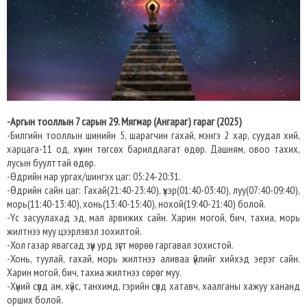
-Аргын тооллын 7 сарын 29. Мягмар (Ангараг) гараг (2025)
-Билгийн тооллын шинийн 5, шарагчин гахай, мэнгэ 2 хар, суудал хий,
харцага-11 од, хүчин төгсөх барилдлагат өдөр. Дашням, овоо тахих,
лусын буулттай өдөр.
-Өдрийн нар ургах/шингэх цаг: 05:24-20:31.​
-Өдрийн сайн цаг: Гахай(21:40-23:40), үхэр(01:40-03:40), луу(07:40-09:40),
морь(11:40-13:40), хонь(13:40-15:40), нохой(19:40-21:40) болой.
-Үс засуулахад эд, мал арвижих сайн. Харин могой, бич, тахиа, морь
жилтнээ муу цээрлэвэл зохилтой.
-Хол газар явагсад зүүн урд зүгт мөрөө гаргавал зохистой.
-Хонь, туулай, гахай, морь жилтнээ аливаа үйлийг хийхэд эерэг сайн.
Харин могой, бич, тахиа жилтнээ сөрөг муу.
-Хүний сүлд ам, хүйс, танхимд, гэрийн сүлд хатавч, хаалганы хажуу хананд
орших болой.