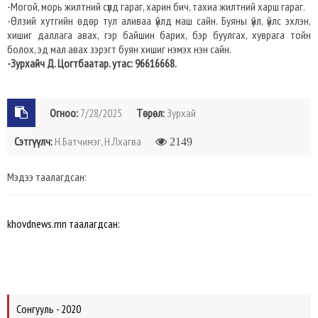
-Могой, морь жилтний сүлд гараг, харин бич, тахиа жилтний харш гараг.
-Өлзий хутгийн өдөр тул аливаа үйлд маш сайн. Буяны үйл, үйлс эхлэн,
хишиг даллага авах, гэр байшин барих, бэр буулгах, хуврага тойн
болох, эд мал авах зэрэгт буян хишиг нэмэх нэн сайн.
-Зурхайч Д. Цогтбаатар. утас: 96616668.
Огноо:
7/28/2025
Төрөл:
Зурхай
Сэтгүүлч:
Н.Батчимэг, Н.Лхагва
2149
Мэдээ таалагдсан:
khovdnews.mn таалагдсан:
Сонгууль - 2020