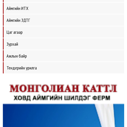
Аймгийн ИТХ
Аймгийн ЗДТГ
Цаг агаар
Зурхай
Ажлын байр
Тендерийн урилга