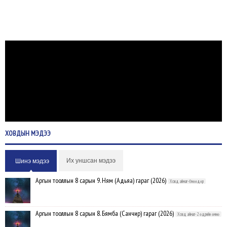
ХОВДЫН
МЭДЭЭ
Их уншсан мэдээ
Шинэ мэдээ
Аргын тооллын 8 сарын 9. Ням (Адьяа) гараг (2026)
Ховд аймаг-Өнөөдөр
Аргын тооллын 8 сарын 8. Бямба (Санчир) гараг (2026)
Ховд аймаг-2 өдрийн өмнө