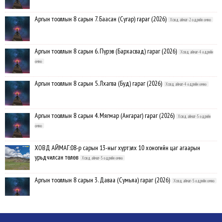
Аргын тооллын 8 сарын 7. Баасан (Сугар) гараг (2026)
Ховд аймаг-2 өдрийн өмнө
Аргын тооллын 8 сарын 6. Пүрэв (Бархасвад) гараг (2026)
Ховд аймаг-4 өдрийн
өмнө
Аргын тооллын 8 сарын 5. Лхагва (Буд) гараг (2026)
Ховд аймаг-4 өдрийн өмнө
Аргын тооллын 8 сарын 4. Мягмар (Ангараг) гараг (2026)
Ховд аймаг-5 өдрийн
өмнө
ХОВД АЙМАГ:08-р сарын 13-ныг хүртэлх 10 хоногийн цаг агаарын
урьдчилсан төлөв
Ховд аймаг-5 өдрийн өмнө
Аргын тооллын 8 сарын 3. Даваа (Сумьяа) гараг (2026)
Ховд аймаг-5 өдрийн өмнө
Хүндэтгэлийн барилдаанд 64 бөх оролцлоо
Ховд аймаг-8/3/2026