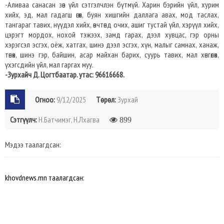
-Аливаа санасан зөв үйл сэтгэлчлэн бүтмүй. Харин бэрийн үйл, хурим
хийх, эд, мал гадагш өгөх, буян хишгийн даллага авах, мод таслах,
тангараг тавих, нүүдэл хийх, өвчтөнд очих, ашиг тустай үйл, хэрүүл хийх,
цэрэгт мордох, нохой тэжээх, замд гарах, дээл хувцас, гэр орны
хэрэгсэл эсгэх, оёж, хатгах, шинэ дээл эсгэх, хүн, малыг самнах, ханаж,
төнөх, шинэ гэр, байшин, асар майхан барих, суурь тавих, мал хөнгөлөх,
үхэгсдийн үйл, мал гаргах муу.
-Зурхайч Д. Цогтбаатар. утас: 96616668.
Огноо:
9/12/2025
Төрөл:
Зурхай
Сэтгүүлч:
Н.Батчимэг, Н.Лхагва
899
Мэдээ таалагдсан:
khovdnews.mn таалагдсан: