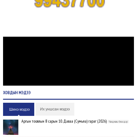
ХОВДЫН
МЭДЭЭ
Их уншсан мэдээ
Шинэ мэдээ
Аргын тооллын 8 сарын 10. Даваа (Сумьяа) гараг (2026)
Чандмань-Өнөөдөр