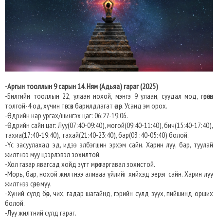
-Аргын тооллын 9 сарын 14. Ням (Адьяа) гараг (2025)
-Билгийн тооллын 22, улаан нохой, мэнгэ 9 улаан, суудал мод, гөрөөсөн
толгой-4 од, хүчин төгсөх барилдлагат өдөр. Усанд эм орох.
-Өдрийн нар ургах/шингэх цаг: 06:27-19:06.​
-Өдрийн сайн цаг: Луу(07:40-09:40), могой(09:40-11:40), бич(15:40-17:40),
тахиа(17:40-19:40), гахай(21:40-23:40), бар(03 :40-05:40) болой.
-Үс засуулахад эд, идээ элбэгшин эрхэм сайн. Харин луу, бар, туулай
жилтнээ муу цээрлэвэл зохилтой.
-Хол газар явагсад хойд зүгт мөрөө гаргавал зохистой.
-Морь, бар, нохой жилтнээ аливаа үйлийг хийхэд эерэг сайн. Харин луу
жилтнээ сөрөг муу.
-Хүний сүлд бөөр, чих, гадар шагайнд, гэрийн сүлд зуух, пийшинд орших
болой.
-Луу жилтний сүлд гараг.