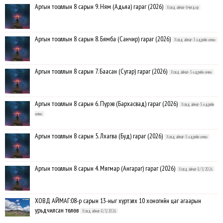
Аргын тооллын 8 сарын 9. Ням (Адьяа) гараг (2026)
Ховд аймаг-Өчигдөр
Аргын тооллын 8 сарын 8. Бямба (Санчир) гараг (2026)
Ховд аймаг-3 өдрийн өмнө
Аргын тооллын 8 сарын 7. Баасан (Сугар) гараг (2026)
Ховд аймаг-3 өдрийн өмнө
Аргын тооллын 8 сарын 6. Пүрэв (Бархасвад) гараг (2026)
Ховд аймаг-5 өдрийн
өмнө
Аргын тооллын 8 сарын 5. Лхагва (Буд) гараг (2026)
Ховд аймаг-5 өдрийн өмнө
Аргын тооллын 8 сарын 4. Мягмар (Ангараг) гараг (2026)
Ховд аймаг-8/3/2026
ХОВД АЙМАГ:08-р сарын 13-ныг хүртэлх 10 хоногийн цаг агаарын
урьдчилсан төлөв
Ховд аймаг-8/3/2026