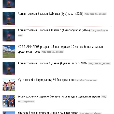
Аргын тооллын 8 сарын 5. Лхагва (Буд) гараг (2026)
Ховд аймаг-2 өдрийн өмнө
Аргын тооллын 8 сарын 4. Мягмар (Ангараг) гараг (2026)
Ховд аймаг-3 өдрийн
өмнө
ХОВД АЙМАГ:08-р сарын 13-ныг хүртэлх 10 хоногийн цаг агаарын
урьдчилсан төлөв
Ховд аймаг-3 өдрийн өмнө
Аргын тооллын 8 сарын 3. Даваа (Сумьяа) гараг (2026)
Ховд аймаг-3 өдрийн өмнө
Хүндэтгэлийн барилдаанд 64 бөх оролцлоо
Ховд аймаг-3 өдрийн өмнө
Улсын цол, чимэг хүртсэн бөхчүүд, харваачдад хүндэтгэл үзүүлэв
Ховд
аймаг-3 өдрийн өмнө
Үндэсний сурын харвааны шилдгүүд тодорлоо
Ховд аймаг-4 өдрийн өмнө