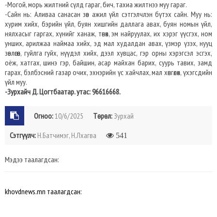
-Могой, морь жилтний сүлд гараг, бич, тахиа жилтнээ муу гараг.
-Сайн нь: Аливаа санасан зөв ажил үйл сэтгэлчлэн бүтэх сайн. Муу нь:
хурим хийх, бэрийн үйл, буян хишгийн даллага авах, буян номын үйл,
нялхасыг гаргах, хүнийг ханаж, төнөх, эм найруулах, их хэрэг үүсгэх, ном
унших, арилжаа наймаа хийх, эд мал худалдан авах, үзмэр үзэх, нууц
зөвлөгөөн, гуйлга гуйх, нүүдэл хийх, дээл хувцас, гэр орны хэрэгсэл эсгэх,
оёж, хатгах, шинэ гэр, байшин, асар майхан барих, суурь тавих, замд
гарах, бэлбэсний газар очих, эхнэрийн үс хайчлах, мал хөнгөлөх, үхэгсдийн
үйл муу.
-Зурхайч Д. Цогтбаатар. утас: 96616668.
Огноо:
10/6/2025
Төрөл:
Зурхай
Сэтгүүлч:
Н.Батчимэг, Н.Лхагва
541
Мэдээ таалагдсан:
khovdnews.mn таалагдсан: