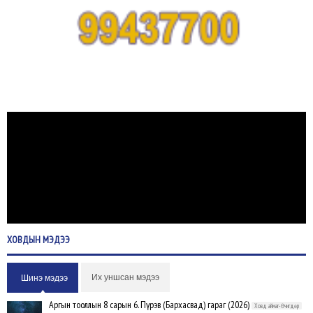
ХОВДЫН
МЭДЭЭ
Их уншсан мэдээ
Шинэ мэдээ
Аргын тооллын 8 сарын 6. Пүрэв (Бархасвад) гараг (2026)
Ховд аймаг-Өчигдөр