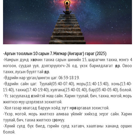
-Аргын тооллын 10 сарын 7. Мягмар (Ангараг) гараг (2025)
-Намрын дунд хөхөгчин тахиа сарын шинийн 15, шарагчин тахиа, мэнгэ 4
ногоон, суудал уул, дэлгэрүүлэгч-26 од, үхэх барилдлагат өдөр. Овоо
тахих, лусын буулттай өдөр.
-Өдрийн нар ургах/шингэх цаг: 06:59-18:19.
-Өдрийн сайн цаг: Туулай(05:40-07:40), морь(11:40-13:40), хонь(13:40-
15:40), тахиа(17:40-19:40), хулгана(23:40-01:40), бар(03:40-05:40), болой.
-Үс засуулахад өлзийтэй маш сайн. Харин туулай, бич, тахиа, могой, морь
жилтнээ муу цээрлэвэл зохилтой.
-Хол газар явагсад баруун хойд зүгт мөрөө гаргавал зохистой.
-Үхэр, могой, морь жилтнээ аливаа үйлийг хийхэд эерэг сайн. Харин
туулай, бич, тахиа жилтнээ сөрөг муу.
-Хүний сүлд бүх биед, гэрийн сүлд хатавч, хаалганы хананд орших
болой.