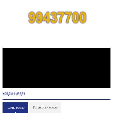
ХОВДЫН
МЭДЭЭ
Их уншсан мэдээ
Шинэ мэдээ