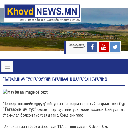
“ТАТВАРЫН
АЧ ТУС” ГАР ЗУРГИЙН УРАЛДААНД ШАЛГАРСАН СУРАГЧИД
"Татвар төлөгчдийн өдрүүд"
-ийг угтан Татварын ерөнхий газраас жил бүр
“Татварын ач тус”
сэдэвт гар зургийн уралдаан зохион байгуулдаг.
Уламжлал болсон тус уралдаанд Ховд аймгаас:
-Ахлах ангийн төрөлд Зэрэг сум 11А ангийн сурагч Х.Ижил-Од,