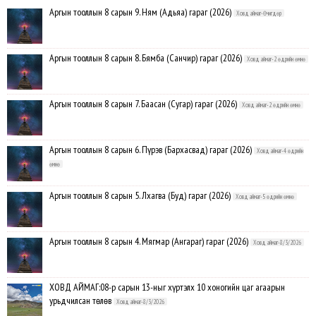
Аргын тооллын 8 сарын 9. Ням (Адьяа) гараг (2026)
Ховд аймаг-Өчигдөр
Аргын тооллын 8 сарын 8. Бямба (Санчир) гараг (2026)
Ховд аймаг-2 өдрийн өмнө
Аргын тооллын 8 сарын 7. Баасан (Сугар) гараг (2026)
Ховд аймаг-2 өдрийн өмнө
Аргын тооллын 8 сарын 6. Пүрэв (Бархасвад) гараг (2026)
Ховд аймаг-4 өдрийн
өмнө
Аргын тооллын 8 сарын 5. Лхагва (Буд) гараг (2026)
Ховд аймаг-5 өдрийн өмнө
Аргын тооллын 8 сарын 4. Мягмар (Ангараг) гараг (2026)
Ховд аймаг-8/3/2026
ХОВД АЙМАГ:08-р сарын 13-ныг хүртэлх 10 хоногийн цаг агаарын
урьдчилсан төлөв
Ховд аймаг-8/3/2026