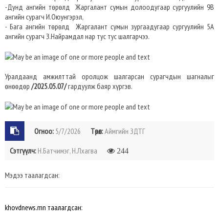
-Дунд ангийн төрөлд Жаргалант сумын долоодугаар сургуулийн 9В
ангийн сурагч И.Оюунгэрэл,
- Бага ангийн төрөлд Жаргалант сумын зургаадугаар сургуулийн 5А
ангийн сурагч З.Найрамдал нар тус тус шалгарчээ.
Уралдаанд амжилттай оролцож шалгарсан сурагчдын шагналыг
өнөөдөр
/2025.05.07/
гардуулж баяр хүргэв.
Огноо:
5/7/2026
Төрөл:
Аймгийн ЗДТГ
Сэтгүүлч:
Н.Батчимэг, Н.Лхагва
244
Мэдээ таалагдсан:
khovdnews.mn таалагдсан: