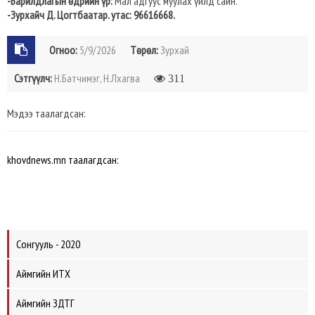
-Барилдлагын өдрийн үр:
Мал адгуус муулах үйлд сайн.
-Зурхайч Д. Цогтбаатар. утас: 96616668.
Огноо:
5/9/2026
Төрөл:
Зурхай
Сэтгүүлч:
Н.Батчимэг, Н.Лхагва
311
Мэдээ таалагдсан:
khovdnews.mn таалагдсан:
Сонгууль - 2020
Аймгийн ИТХ
Аймгийн ЗДТГ