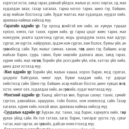
хэрэгсэл эсгэх, замд гарах, равнай үйлдэх, малын үс, ноос хяргах, эд, мал
худалдан авах, газар хагалах, тариа ногоо тарих, шинэ гэр, байшин,
асар майхан босгоход сайн. Худаг малтах, мал худалдах, нүүдэл хийх,
арилжаа наймаа хийхэд муу.
-Гарагийн өдрийн үр:
Гэр оронд өлзийтэй юм хийх, их хүмүүн тушаал
хүлээх, нэмэх, гал тахих, хурим хийх, үр тариа цэцэг жимс тарих, мал
номхуулж, уналга эдэлгээнд сургах, морь уралдуулж эхлэх, мал адгуус
сургах, эм хүртэх, найруулах, эрдэм ном сургах, лам болох, буяны үйл, ан
гөрөө хийхэд сайн. Хүн, малыг самнах, ханаж, төнөх, шинэ гэр, байшин, асар
майхан барих, суурь тавих, буян хишгийн даллага авах, замд гарах,
хурим хийх, мал хөнгөлөх, бэрийн үйл, үхэгсдийн үйл, оёж, хатгах үйл хийх,
шинэ дээл эсгэхэд муу.
-Жил өдрийн үр:
Бэрийн үйл, малын хашаа, хороо барих, мод суулгах,
цэцэрлэг байгуулах, чимэг зүүх, бүжиг наадам хийх, туг дарцаг
хийсгэхэд сайн. Шинэ гэр, байшин, асар майхан босгох, шинэ хувцас өмсөх,
эсгэх, чимэг оёх, худалдаа хийх, ан гөрөө хийх, худаг малтахад муу.
-Мэнгэний өдрийн үр:
Хаанд айлтгал өчих, бурхан сахиус тахих, сүмийг
сэргээх, равнайлах, оршуулах, тойн болох, ном номлоход сайн. Газар
хагалах, хурим хийх, нохой авах, арилжаа наймаа хийхэд муу.
-Суудалын өдрийн үр:
Бурхан, лус тахих, зад барих, хариулга хийх, төмөр
урлах үйлд сайн. Их гол гатлах, загас барих, тангараг үүсгэх, гуу, суваг
татах, мал гаргах, ан гөрөө хийх, дайсан номхтгоход муу.