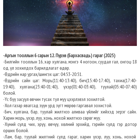
-Аргын тооллын 6 сарын 12. Пүрэв (Бархасвадь) гараг (2025)
-Билгийн тооллын 16, хар хулгана, мэнгэ 4 ногоон, суудал гал, онгоц-18
од, үл зохилдох барилдлагат өдөр.
-Өдрийн нар ургах/шингэх цаг: 04:53-20:51.​
-Өдрийн сайн цаг: Морь(11:40-13:40), бич(15:40-17:40), тахиа(17:40-
19:40), хулгана(23:40-01:40), үхэр(01:40-03:40), туулай(05:40-07:40)
болой.
-Үс бүү засуул өвчин тусах тул муу цээрлэвэл зохилтой.
-Хол газар явагсад зүүн урд зүгт мөрөө гаргавал зохистой.
-Бич, хулгана, бар, туулай жилтнээ аливаа үйлийг хийхэд эерэг сайн.
Харин морь, үхэр, луу, хонь, нохой жилтнээ сөрөг муу.
-Хүний сүлд чих, эрүү, өвчүү, хөлний эрхийд, гэрийн сүлд гэр дотор
орших болой.
-Лам, бар, туулай жилтний сүлд гараг, харин үхэр, луу, хонь, нохой