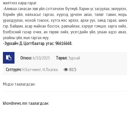
жилтнээ харш гараг.
-Аливаа санасан зөв үйл сэтгэлчлэн бүтмүй. Харин үс засуулах, эвлүүлэх,
бэрийн үйл, нялхасыг гаргах, хүүхэд үрчлэн авах, төлөг тавих, морь
уралдуулах, нохой тэжээх, хутга мэс ирлэх, архи уух, замд гарах, шинэ
гэр, байшин, асар майхан босгох, равнайлах, хэрүүл тэмцэл, зарга хийх,
бэлбэсний газар очих, ан гөрөө хийх, үхэгсдийн үйл, улаан идээ авах,
улайны үйл, мал гаргах муу.
-Зурхайч Д. Цогтбаатар. утас: 96616668.
Огноо:
6/10/2025
Төрөл:
Зурхай
Сэтгүүлч:
Н.Батчимэг, Н.Лхагва
815
Мэдээ таалагдсан:
khovdnews.mn таалагдсан: