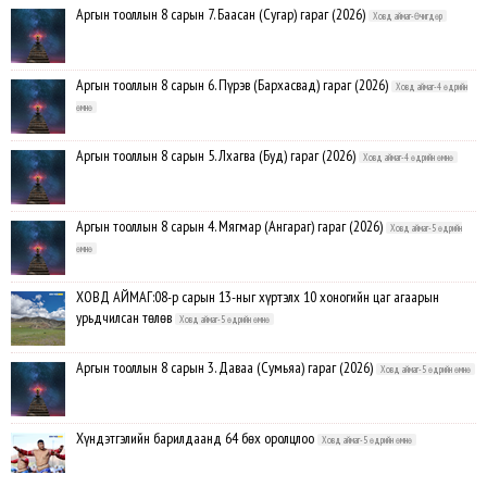
Аргын тооллын 8 сарын 7. Баасан (Сугар) гараг (2026)
Ховд аймаг-Өчигдөр
Аргын тооллын 8 сарын 6. Пүрэв (Бархасвад) гараг (2026)
Ховд аймаг-4 өдрийн
өмнө
Аргын тооллын 8 сарын 5. Лхагва (Буд) гараг (2026)
Ховд аймаг-4 өдрийн өмнө
Аргын тооллын 8 сарын 4. Мягмар (Ангараг) гараг (2026)
Ховд аймаг-5 өдрийн
өмнө
ХОВД АЙМАГ:08-р сарын 13-ныг хүртэлх 10 хоногийн цаг агаарын
урьдчилсан төлөв
Ховд аймаг-5 өдрийн өмнө
Аргын тооллын 8 сарын 3. Даваа (Сумьяа) гараг (2026)
Ховд аймаг-5 өдрийн өмнө
Хүндэтгэлийн барилдаанд 64 бөх оролцлоо
Ховд аймаг-5 өдрийн өмнө