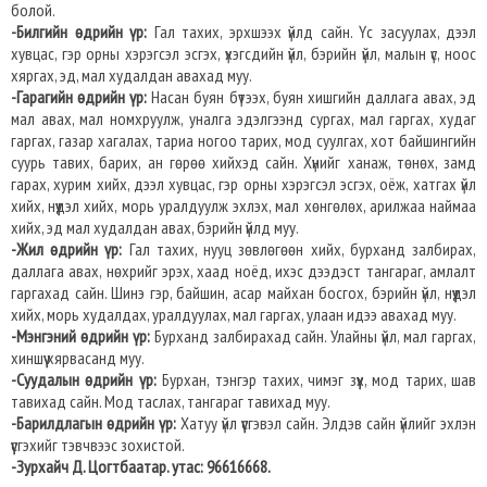
болой.
-Билгийн өдрийн үр:
Гал тахих, эрхшээх үйлд сайн. Үс засуулах, дээл
хувцас, гэр орны хэрэгсэл эсгэх, үхэгсдийн үйл, бэрийн үйл, малын үс, ноос
хяргах, эд, мал худалдан авахад муу.
-Гарагийн өдрийн үр:
Насан буян бүтээх, буян хишгийн даллага авах, эд
мал авах, мал номхруулж, уналга эдэлгээнд сургах, мал гаргах, худаг
гаргах, газар хагалах, тариа ногоо тарих, мод суулгах, хот байшингийн
суурь тавих, барих, ан гөрөө хийхэд сайн. Хүнийг ханаж, төнөх, замд
гарах, хурим хийх, дээл хувцас, гэр орны хэрэгсэл эсгэх, оёж, хатгах үйл
хийх, нүүдэл хийх, морь уралдуулж эхлэх, мал хөнгөлөх, арилжаа наймаа
хийх, эд мал худалдан авах, бэрийн үйлд муу.
-Жил өдрийн үр:
Гал тахих, нууц зөвлөгөөн хийх, бурханд залбирах,
даллага авах, нөхрийг эрэх, хаад ноёд, ихэс дээдэст тангараг, амлалт
гаргахад сайн. Шинэ гэр, байшин, асар майхан босгох, бэрийн үйл, нүүдэл
хийх, морь худалдах, уралдуулах, мал гаргах, улаан идээ авахад муу.
-Мэнгэний өдрийн үр:
Бурханд залбирахад сайн. Улайны үйл, мал гаргах,
хиншүү хярвасанд муу.
-Суудалын өдрийн үр:
Бурхан, тэнгэр тахих, чимэг зүүх, мод тарих, шав
тавихад сайн. Мод таслах, тангараг тавихад муу.
-Барилдлагын өдрийн үр:
Хатуу үйл үүсгэвэл сайн. Элдэв сайн үйлийг эхлэн
үүсгэхийг тэвчвээс зохистой.
-Зурхайч Д. Цогтбаатар. утас: 96616668.