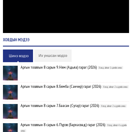
ХОВДЫН
МЭДЭЭ
Их уншсан мэдээ
Шинэ мэдээ
Аргын тооллын 8 сарын 9. Ням (Адьяа) гараг (2026)
Ховд аймаг-1 цагийн өмнө
Аргын тооллын 8 сарын 8. Бямба (Санчир) гараг (2026)
Ховд аймаг-2 өдрийн өмнө
Аргын тооллын 8 сарын 7. Баасан (Сугар) гараг (2026)
Ховд аймаг-2 өдрийн өмнө
Аргын тооллын 8 сарын 6. Пүрэв (Бархасвад) гараг (2026)
Ховд аймаг-4 өдрийн
өмнө