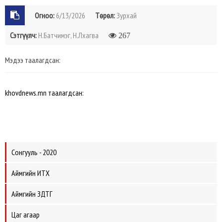
Огноо:
6/13/2026
Төрөл:
Зурхай
Сэтгүүлч:
Н.Батчимэг, Н.Лхагва
267
Мэдээ таалагдсан:
khovdnews.mn таалагдсан:
Сонгууль - 2020
Аймгийн ИТХ
Аймгийн ЗДТГ
Цаг агаар