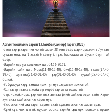
Аргын тооллын 6 сарын 13. Бямба (Санчир) гараг (2026)
-Зуны тэргүүн харагчин могой сарын 28, жил өдөр шар морь, мэнгэ 7 улаан,
суудал мод, од 1 эхтэй 6 хөвгүүн-2, түлэх барилдлагат. Лусын буулттай
өдөр.
-Өдрийн нар ургах/шингэх цаг: 04:53-20:51.
-Өдрийн сайн цаг: Морь(11:40-13:40), бич(15:40-17:40), тахиа(17:40-
19:40), хулгана(23:40-01:40), үхэр(01:40-03:40), туулай(05:40-07:40)
болой.
-Үс бүү засуул хэрүүл, тэмцэл ирэх тул муу цээрлэвэл зохилтой.
-Хол газар явагсад хойд зүгт мөрөө гаргавал зохистой.
-Бар, нохой, морь, үхэр жилтнээ аливаа үйлийг хийхэд эерэг сайн. Харин
хулгана, гахай жилтнээ сөрөг муу.
-Үхэр жилтний сүлд гараг, харин гахай, хулгана жилтнээ харш гараг.
-Хүний сүлд чих, шагай, нууцын оронд, гэрийн сүлд өрх, цонхонд орших