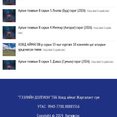
Аргын тооллын 8 сарын 5. Лхагва (Буд) гараг (2026)
Ховд аймаг-4 өдрийн өмнө
Аргын тооллын 8 сарын 4. Мягмар (Ангараг) гараг (2026)
Ховд аймаг-5 өдрийн
өмнө
ХОВД АЙМАГ:08-р сарын 13-ныг хүртэлх 10 хоногийн цаг агаарын
урьдчилсан төлөв
Ховд аймаг-5 өдрийн өмнө
Аргын тооллын 8 сарын 3. Даваа (Сумьяа) гараг (2026)
Ховд аймаг-5 өдрийн өмнө
Хүндэтгэлийн барилдаанд 64 бөх оролцлоо
Ховд аймаг-8/3/2026
Улсын цол, чимэг хүртсэн бөхчүүд, харваачдад хүндэтгэл үзүүлэв
Ховд
"ТЭЭЛИЙН ДОЛГИОН" ТББ Ховд аймаг Жаргалант сум
аймаг-8/2/2026
УТАС: 9943-7700, 88885516
Үндэсний сурын харвааны шилдгүүд тодорлоо
Ховд аймаг-8/2/2026
Copyright © 2019, Хөгжүүлсэн