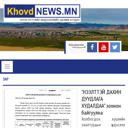
ЗАР
"НЭЭЛТТЭЙ ДАХИН
ДУУДЛАГА
ХУДАЛДАА" зохион
байгуулна
Холбогдох хуулийн
заалтуудыг үндэслэн