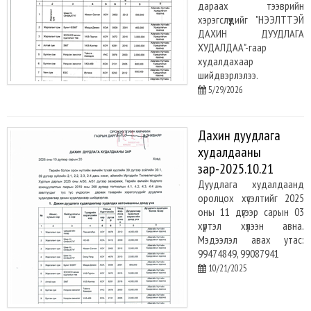
дараах тээврийн
хэрэгслүүдийг "НЭЭЛТТЭЙ
ДАХИН ДУУДЛАГА
ХУДАЛДАА"-гаар
худалдахаар
шийдвэрлэлээ.
5/29/2026
Дахин дуудлага
худалдааны
зар-2025.10.21
Дуудлага худалдаанд
оролцох хүсэлтийг 2025
оны 11 дүгээр сарын 03
хүртэл хүлээн авна.
Мэдээлэл авах утас:
99474849, 99087941
10/21/2025