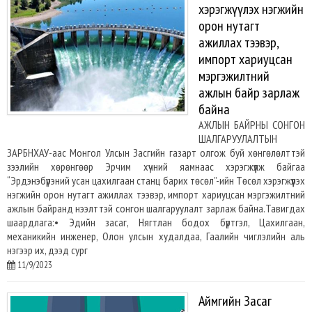
хэрэгжүүлэх нэгжийн
орон нутагт
ажиллах тээвэр,
импорт хариуцсан
мэргэжилтний
ажлын байр зарлаж
байна
АЖЛЫН БАЙРНЫ СОНГОН
ШАЛГАРУУЛАЛТЫН
ЗАРБНХАУ-аас Монгол Улсын Засгийн газарт олгож буй хөнгөлөлттэй
зээлийн хөрөнгөөр Эрчим хүчний яамнаас хэрэгжүүлж байгаа
“Эрдэнэбүрэний усан цахилгаан станц барих төсөл”-ийн Төсөл хэрэгжүүлэх
нэгжийн орон нутагт ажиллах тээвэр, импорт хариуцсан мэргэжилтний
ажлын байранд нээлттэй сонгон шалгаруулалт зарлаж байна.Тавигдах
шаардлага:• Эдийн засаг, Нягтлан бодох бүртгэл, Цахилгаан,
механикийн инженер, Олон улсын худалдаа, Гаалийн чиглэлийн аль
нэгээр их, дээд сург
11/9/2023
Аймгийн Засаг