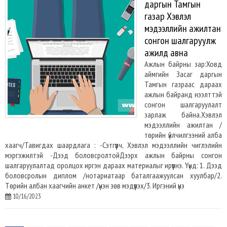
даргын Тамгын
газар Хэвлэл
мэдээллийн ажилтан
сонгон шалгаруулж
ажилд авна
Ажлын байрны зар:Ховд
аймгийн Засаг даргын
Тамгын газраас дараах
ажлын байранд нээлттэй
сонгон шалгаруулалт
зарлаж байна.Хэвлэл
мэдээллийн ажилтан /
төрийн үйлчилгээний алба
хаагч/Тавигдах шаардлага : -Сэтгүүлч, Хэвлэл мэдээллийн чиглэлийн
мэргэжилтэй -Дээд боловсролтойДээрх ажлын байрны сонгон
шалгаруулалтад оролцох иргэн дараах материалыг ирүүлнэ. Үүнд: 1. Дээд
боловсролын диплом /нотариатаар баталгаажуулсан хуулбар/2.
Төрийн албан хаагчийн анкет /үнэн зөв мэдүүлэх/3. Иргэний үнэ
10/16/2023