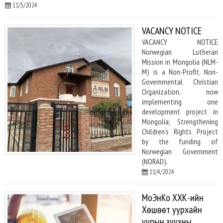
11/5/2024
VACANCY NOTICE
VACANCY NOTICE
Norwegian Lutheran
Mission in Mongolia (NLM-
M) is a Non-Profit, Non-
Governmental Christian
Organization, now
implementing one
development project in
Mongolia; Strengthening
Children’s Rights Project
by the funding of
Norwegian Government
(NORAD).
11/4/2024
МоЭнКо ХХК-ийн
Хөшөөт уурхайн
уурын зуухны