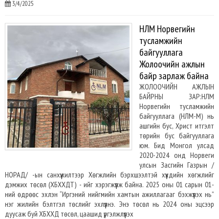
3/4/2025
НЛМ Норвегийн
тусламжийн
байгууллага
Жолоочийн ажлын
байр зарлаж байна
ЖОЛООЧИЙН АЖЛЫН
БАЙРНЫ ЗАР:НЛМ
Норвегийн тусламжийн
байгууллага (НЛM-M) нь
ашгийн бус, Христ итгэлт
төрийн бус байгууллага
юм. Бид Монгол улсад
2020-2024 онд Норвеги
улсын Засгийн Газрын /
НОРАД/ -ын санхүүжилтээр Хөгжлийн бэрхшээлтэй хүүхдийн хөгжлийг
дэмжих төсөл (ХБХХДТ) - ийг хэрэгжүүлж байна. 2025 оны 01 сарын 01-
ний өдрөөс эхлэн “Иргэний нийгмийн хамтын ажиллагааг бэхжүүлэх нь”
нэг жилийн бэлтгэл төслийг эхлүүлнэ. Энэ төсөл нь 2024 оны эцсээр
дуусаж буй ХБХХД төсөл, цаашид үргэлжлүүлэх