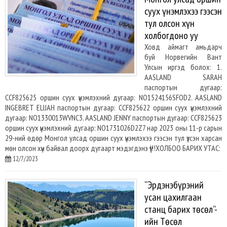
суух үнэмлэхээ гээсэн
тул олсон хүн
холбогдоно уу
Ховд аймагт амьдарч
буй Норвегийн Вант
Улсын иргэд болох: 1.
AASLAND SARAH
паспортын дугаар:
CCF825625 оршин суух үнэмлэхний дугаар: NO1524156SFOD2. AASLAND
INGEBRET ELIJAH паспортын дугаар: CCF825622 оршин суух үнэмлэхний
дугаар: NO1330013WVNC3. AASLAND JENNY паспортын дугаар: CCF825623
оршин суух үнэмлэхний дугаар: NO1731026D2Z7 нар 2023 оны 11-р сарын
29-ний өдөр Монгол улсад оршин суух үнэмлэхээ гээсэн тул үзсэн харсан
мөн олсон хүн байвал доорх дугаарт мэдэгдэнэ үү!!!ХОЛБОО БАРИХ УТАС:
12/7/2023
“Эрдэнэбүрэний
усан цахилгаан
станц барих төсөл”-
ийн Төсөл