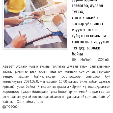
галлагаа, дулаан
түгээх,
сантехникийн
засвар үйлчилгээ
үзүүлэх ажлыг
гүйцэтгэх компани
сонгон шалгаруулах
тендер зарлаж
байна
🟢МоЭнКо ХХК-ийн
Хөшөөт уурхайн уурын зуухны галлагаа, дулаан түгээх, сантехникийн
засвар үйлчилгээ үзүүлэх ажлыг гүйцэтгэх компани сонгон шалгаруулах
тендер зарлаж байна.Тендерт оролцохоор сонирхож буй
компаниудыг 2024.08.02-ны өдрийн 13:00 цагаас өмнө албан хүсэлтээ
ирүүлэхийг урьж байна.📌Үндсэн шаардлага:▪️Эрчим хүч зохицуулалтын
хорооноос дулаан үйлдвэрлэн түгээх болон эрчим хүчний даралтад сав
ашиглалтын тусгай зөвшөөрөлтэй, ажлын туршлагатай компани байх.📌
Байршил: Ховд аймаг, Дарв
7/29/2024