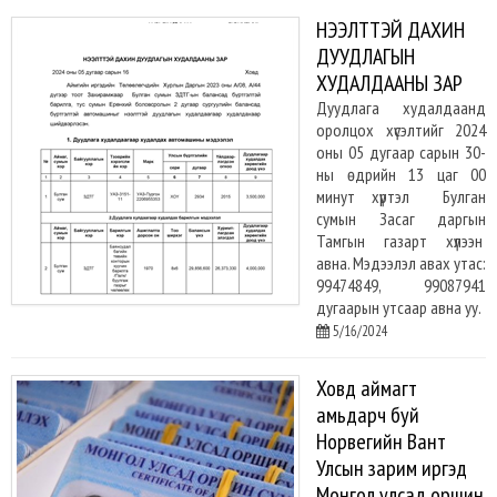
НЭЭЛТТЭЙ ДАХИН
ДУУДЛАГЫН
ХУДАЛДААНЫ ЗАР
Дуудлага худалдаанд
оролцох хүсэлтийг 2024
оны 05 дугаар сарын 30-
ны өдрийн 13 цаг 00
минут хүртэл Булган
сумын Засаг даргын
Тамгын газарт хүлээн
авна. Мэдээлэл авах утас:
99474849, 99087941
дугаарын утсаар авна уу.
5/16/2024
Ховд аймагт
амьдарч буй
Норвегийн Вант
Улсын зарим иргэд
Монгол улсад оршин