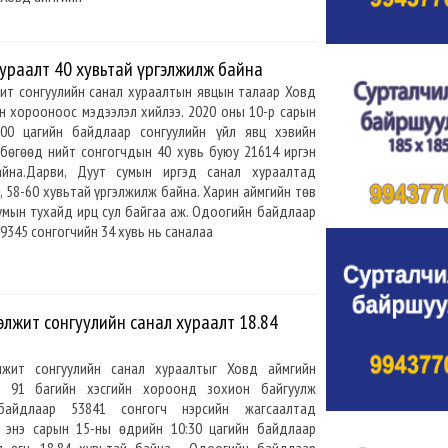
ураалт 40 хувьтай үргэлжилж байна
жит сонгуулийн санал хураалтын явцын талаар Ховд
н хорооноос мэдээлэл хийлээ. 2020 оны 10-р сарын
.00 цагийн байдлаар сонгуулийн үйл явц хэвийн
 бөгөөд нийт сонгогчдын 40 хувь буюу 21614 иргэн
айна.Дарви, Дуут сумын иргэд санал хураалтад
 58-60 хувьтай үргэлжилж байна. Харин аймгийн төв
умын тухайд ирц сул байгаа аж. Одоогийн байдлаар
9345 сонгогчийн 34 хувь нь саналаа
элжит сонгуулийн санал хураалт 18.84
лжит сонгуулийн санал хураалтыг Ховд аймгийн
, 91 багийн хэсгийн хороонд зохион байгуулж
байдлаар 53841 сонгогч нэрсийн жагсаалтад
ээс энэ сарын 15-ны өдрийн 10:30 цагийн байдлаар