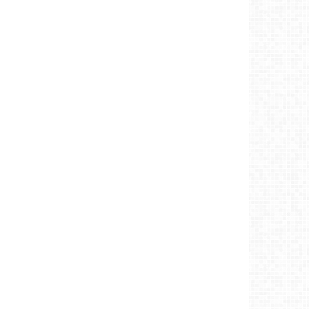
Аргын тооллын 7 сарын 25. Бямба (Санчир)
гараг (2026)
Ховд аймаг-7/24/2026
Аргын тооллын 7 сарын 24. Баасан (Сугар)
гараг (2026)
Ховд аймаг-7/24/2026