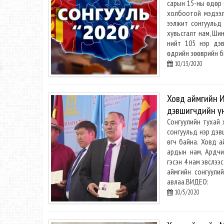
сарын 15-ны өдөр 
холбоотой мэдээл
ээлжит сонгуульд
хувьсгалт нам, Шин
нийт 105 нэр дэв
өдрийн зөөврийн б
10/13/2020
Ховд аймгийн И
дэвшигчдийн үн
Сонгуулийн тухай 
сонгуульд нэр дэв
өгч байна. Ховд 
ардын нам, Ардчи
гэсэн 4 нам эвслээ
аймгийн сонгуули
авлаа.ВИДЕО:
10/5/2020