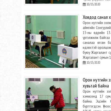
10/15/2020
Ховдод санал х
Орон нутгийн ээл
аймгийн Сонгуулий
15-ны өдрийн 13
үргэлжилж байгаа
саналаа өгсөн б
идэвхтэй оролцож,
буюу Жаргалант с
Жаргалант сумын 1
10/15/2020
Орон нутгийн э
хувьтай байна
Орон нутгийн ээ
хэмжээнд 17 сум
байна. Эцсийн 
бүртгэгдсэн. Үүн