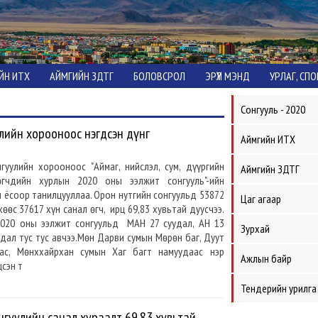
ЙН ИТХ
АЙМГИЙН ЗДТГ
БОЛОВСРОЛ
ЭРҮҮЛ МЭНД
УРЛАГ, СП
Сонгууль - 2020
лийн хорооноос нэгдсэн дүнг
Аймгийн ИТХ
гуулийн хорооноос "Аймаг, нийслэл, сум, дүүргийн
Аймгийн ЗДТГ
өгчдийн хурлын 2020 оны ээлжит сонгууль"-ийн
н ёсоор танилцууллаа. Орон нутгийн сонгуульд 53872
Цаг агаар
өөс 37617 хүн санал өгч, ирц 69,83 хувьтай дуусчээ.
020 оны ээлжит сонгуульд МАН 27 суудал, АН 13
Зурхай
удал тус тус авчээ.Мөн Дарви сумын Мөрөн баг, Дуут
гас, Мөнххайрхан сумын Хаг багт намуудаас нэр
Ажлын байр
цсэн т
Тендерийн урилга
нгуулийн санал хураалт 69.83 хувьтай