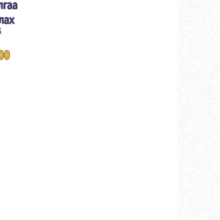
хүртлээ.
Ховд аймаг-8/2/2026
Ховд аймгийн баяр наадмаар 128 бөх
барилдав
Ховд аймаг-8/1/2026
Аргын тооллын 8 сарын 1. Бямба (Санчир)
гараг (2026)
Ховд аймаг-8/1/2026
Аргын тооллын 7 сарын 31. Баасан (Сугар)
гараг (2026)
Ховд аймаг-7/30/2026
Ардын Хатанбаатар С.Магсаржавын
нэрэмжит ЗХ-ний 123 дугаар ангийн
"ХӨГЖМИЙН ЗЭМСЭГ"-ийг шинэчиллээ
Ховд
аймаг-7/29/2026
Аргын тооллын 7 сарын 30. Пүрэв
(Бархасвад) гараг (2026)
Ховд аймаг-7/29/2026
“Үндэсний майхант цугларалт” арга
хэмжээнд оролцох сурагчдад амжилт
хүслээ
Ховд аймаг-7/29/2026