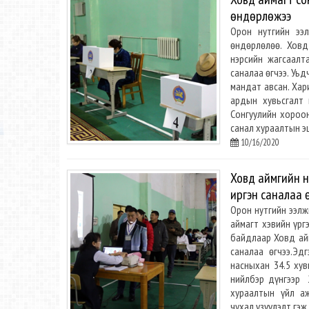
өндөрлөжээ
Орон нутгийн ээ
өндөрлөлөө. Ховд
нэрсийн жагсаалта
саналаа өгчээ. Уь
мандат авсан. Хар
ардын хувьсгалт 
Сонгуулийн хороон
санал хураалтын э
10/16/2020
Ховд аймгийн н
иргэн саналаа 
Орон нутгийн ээлж
аймагт хэвийн үрг
байдлаар Ховд айм
саналаа өгчээ.Эд
насныхан 34.5 хувь
нийлбэр дүнгээр 
хураалтын үйл а
чухал үзүүлэлт гэ