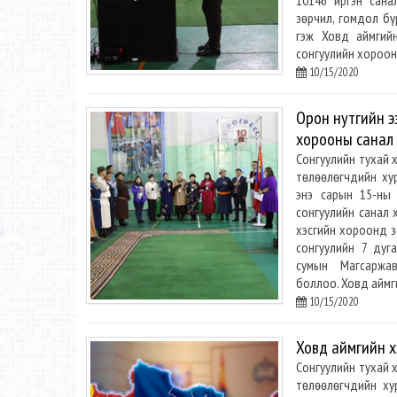
10146 иргэн сана
зөрчил, гомдол бү
гэж Ховд аймгийн
сонгуулийн хороон
10/15/2020
Орон нутгийн э
хорооны санал 
Сонгуулийн тухай х
төлөөлөгчдийн ху
энэ сарын 15-ны
сонгуулийн санал 
хэсгийн хороонд з
сонгуулийн 7 дуг
сумын Магсаржа
боллоо. Ховд аймг
10/15/2020
Ховд аймгийн х
Сонгуулийн тухай х
төлөөлөгчдийн ху