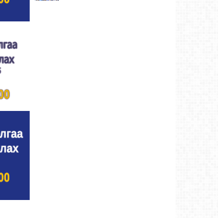
Улсын цол, чимэг хүртсэн бөхчүүд,
харваачдад хүндэтгэл үзүүлэв
Ховд аймаг-5
өдрийн өмнө
Үндэсний сурын харвааны шилдгүүд
тодорлоо
Ховд аймаг-8/2/2026
Ахмад бөхчүүд, харваачид, уяачдад
хүндэтгэл үзүүллээ
Ховд аймаг-8/2/2026
Шагайн харвааны шилдгүүд тодорлоо
Ховд
аймаг-8/2/2026
Өсвөрийн барилдаанд 32 бөх оролцов
Ховд
аймаг-8/2/2026
Аргын тооллын 8 сарын 2. Ням (Адьяа)
гараг (2026)
Ховд аймаг-8/2/2026
Халхын Эрхэмбаяр Монгол Улсын
“УРЛАГИЙН ГАВЬЯАТ ЗҮТГЭЛТЭН” цол