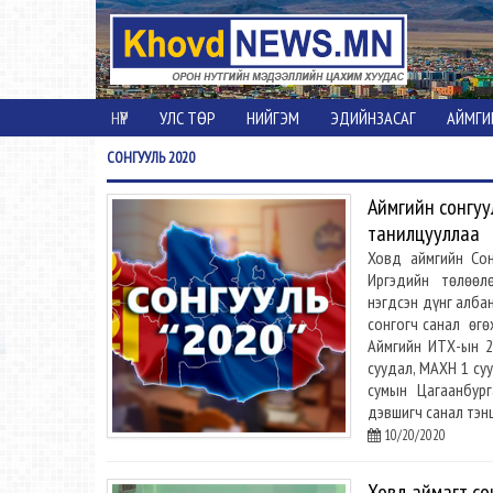
НҮҮР
УЛС ТӨР
НИЙГЭМ
ЭДИЙНЗАСАГ
АЙМГИ
СОНГУУЛЬ
2020
Аймгийн сонгуу
танилцууллаа
Ховд аймгийн Сон
Иргэдийн төлөөл
нэгдсэн дүнг алба
сонгогч санал өгөх
Аймгийн ИТХ-ын 2
суудал, МАХН 1 су
сумын Цагаанбур
дэвшигч санал тэн
10/20/2020
Ховд аймагт со