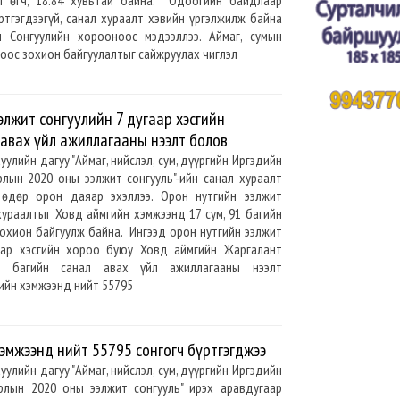
л өгч, 18.84 хувьтай байна. Одоогийн байдлаар
ртгэгдээгүй, санал хураалт хэвийн үргэлжилж байна
 Сонгуулийн хорооноос мэдээллээ. Аймаг, сумын
оос зохион байгуулалтыг сайжруулах чиглэл
элжит сонгуулийн 7 дугаар хэсгийн
авах үйл ажиллагааны нээлт болов
уулийн дагуу "Аймаг, нийслэл, сум, дүүргийн Иргэдийн
рлын 2020 оны ээлжит сонгууль"-ийн санал хураалт
 өдөр орон даяар эхэллээ. Орон нутгийн ээлжит
хураалтыг Ховд аймгийн хэмжээнд 17 сум, 91 багийн
охион байгуулж байна. Ингээд орон нутгийн ээлжит
аар хэсгийн хороо буюу Ховд аймгийн Жаргалант
в багийн санал авах үйл ажиллагааны нээлт
ийн хэмжээнд нийт 55795
эмжээнд нийт 55795 сонгогч бүртгэгджээ
уулийн дагуу "Аймаг, нийслэл, сум, дүүргийн Иргэдийн
рлын 2020 оны ээлжит сонгууль" ирэх аравдугаар