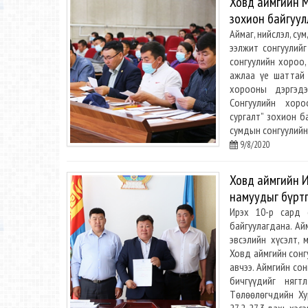
Ховд аймгийн 
зохион байгуул
Аймаг, нийслэл, су
ээлжит сонгуулий
сонгуулийн хороо,
ажлаа үе шаттай 
хорооны дэргэдэ
Сонгуулийн хор
сургалт” зохион б
сумдын сонгуулийн
9/8/2020
Ховд аймгийн 
намуудыг бүртг
Ирэх 10-р сард 
байгуулагдана. Ай
эвсэлийн хүсэлт,
Ховд аймгийн сонг
авчээ. Аймгийн со
бичгүүдийг нягтла
Төлөөлөгчдийн Ху
27.2, 27.3 дахь хэс