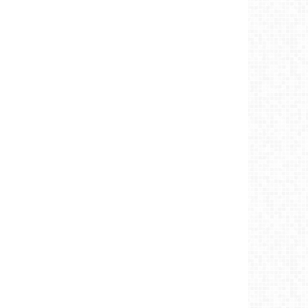
ХОВД АЙМАГ:Наймдугаар сард агаарын
дундаж температур ихэнх нутгаар ОЖД–
аас дулаан байх төлөвтэй байна
Ховд
аймаг-7/28/2026
Аргын тооллын 7 сарын 29. Лхагва (Буд)
гараг (2026)
Ховд аймаг-7/28/2026
ХОВД АЙМАГ:Ойрын өдрүүдэд ихэнх
нутгаар дуу цахилгаантай түр зуурын
аадар бороо
Ховд аймаг-7/27/2026
Аргын тооллын 7 сарын 28. Мягмар
(Ангараг) гараг (2026)
Ховд аймаг-7/27/2026
Баяр, наадмын бэлтгэл ажил 80 гаруй
хувьтай байна
Ховд аймаг-7/27/2026
Аргын тооллын 7 сарын 27. Даваа (Сумьяа)
гараг (2026)
Ховд аймаг-7/26/2026
Аргын тооллын 7 сарын 26. Ням (Адьяа)
гараг (2026)
Ховд аймаг-7/25/2026