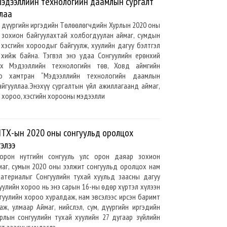
Мэдээллийн технологийн даамлын сургалт
лаа
м, дүүргийн иргэдийн Төлөөлөгчдийн Хурлын 2020 оны
г зохион байгуулахтай холбогдуулан аймаг, сумдын
 хэсгийн хороодыг байгуулж, хуулийн дагуу бэлтгэл
хийж байна. Тэгвэл энэ удаа Сонгуулийн ерөнхий
х Мэдээллийн технологийн төв, Ховд аймгийн
оо хамтран “Мэдээллийн технологийн даамлын
айгууллаа.Энэхүү сургалтын үйл ажиллагаанд аймаг,
 хороо, хэсгийн хорооны мэдээлли
ИТХ-ын 2020 оны сонгуульд оролцох
элээ
орон нутгийн сонгууль улс орон даяар зохион
маг, сумын 2020 оны ээлжит сонгуульд оролцох нам
 материалыг Сонгуулийн тухай хуульд заасны дагуу
уулийн хороо нь энэ сарын 16-ны өдөр хүртэл хүлээн
нгуулийн хороо хуралдаж, нам эвсэлээс ирсэн баримт
ж, улмаар Аймаг, нийслэл, сум, дүүргийн иргэдийн
рлын сонгуулийн тухай хуулийн 27 дугаар зүйлийн
эгт заасныг үндэслэ