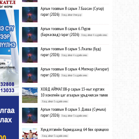
Аргын тооллын 8 сарын 7. Баасан (Сугар)
гараг (2026)
Ховд аймаг-Өчигдөр
Аргын тооллын 8 сарын 6. Пүрэв
(Бархасвад) гараг (2026)
Ховд аймаг-4 өдрийн өмнө
Аргын тооллын 8 сарын 5. Лхагва (Буд)
гараг (2026)
Ховд аймаг-4 өдрийн өмнө
Аргын тооллын 8 сарын 4. Мягмар (Ангараг)
гараг (2026)
Ховд аймаг-5 өдрийн өмнө
ХОВД АЙМАГ:08-р сарын 13-ныг хүртэлх
10 хоногийн цаг агаарын урьдчилсан төлөв
Ховд аймаг-5 өдрийн өмнө
Аргын тооллын 8 сарын 3. Даваа (Сумьяа)
гараг (2026)
Ховд аймаг-5 өдрийн өмнө
Хүндэтгэлийн барилдаанд 64 бөх оролцлоо
Ховд аймаг-5 өдрийн өмнө