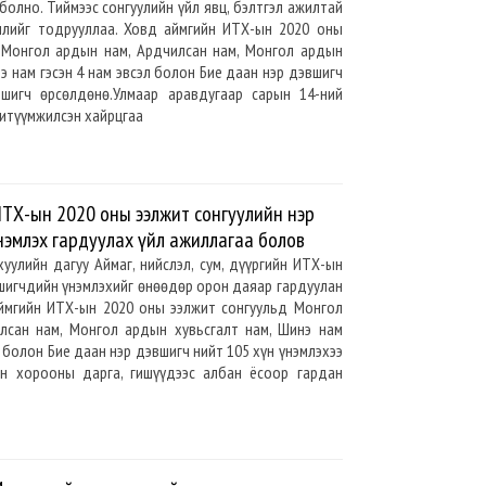
болно. Тиймээс сонгуулийн үйл явц, бэлтгэл ажилтай
лийг тодрууллаа. Ховд аймгийн ИТХ-ын 2020 оны
 Монгол ардын нам, Ардчилсан нам, Монгол ардын
э нам гэсэн 4 нам эвсэл болон Бие даан нэр дэвшигч
шигч өрсөлдөнө.Улмаар аравдугаар сарын 14-ний
итүүмжилсэн хайрцгаа
ТХ-ын 2020 оны ээлжит сонгуулийн нэр
эмлэх гардуулах үйл ажиллагаа болов
хуулийн дагуу Аймаг, нийслэл, сум, дүүргийн ИТХ-ын
шигчдийн үнэмлэхийг өнөөдөр орон даяар гардуулан
аймгийн ИТХ-ын 2020 оны ээлжит сонгуульд Монгол
лсан нам, Монгол ардын хувьсгалт нам, Шинэ нам
с болон Бие даан нэр дэвшигч нийт 105 хүн үнэмлэхээ
йн хорооны дарга, гишүүдээс албан ёсоор гардан