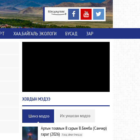
ОРТ
ХАА,БАЙГАЛЬ ЭКОЛОГИ
БУСАД
ЗАР
ХОВДЫН
МЭДЭЭ
Их уншсан мэдээ
Шинэ мэдээ
Аргын тооллын 8 сарын 8. Бямба (Санчир)
гараг (2026)
Ховд аймаг-Өчигдөр