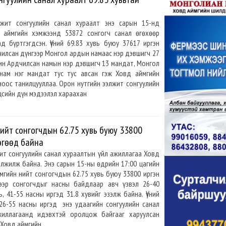
лжит сонгуулийн санал хураалт энэ сарын 15-нд
 аймгийн хэмжээнд 53872 сонгогч санал өгөхөөр
д бүртгэгдсэн. Үүний 69.83 хувь буюу 37617 иргэн
дчилсан дүнгээр Монгол ардын намаас нэр дэвшигч 27
ин Ардчилсан намын нэр дэвшигч 13 мандат, Монгол
нам нэг мандат тус тус авсан гэж Ховд аймгийн
оос танилцууллаа. Орон нутгийн ээлжит сонгуулийн
цсийн дүн мэдээлэл хараахан
ийт сонгогчдын 62.75 хувь буюу 33800
өгөөд байна
ит сонгуулийн санал хураалтын үйл ажиллагаа Ховд
элжилж байна. Энэ сарын 15-ны өдрийн 17:00 цагийн
гийн нийт сонгогчдын 62.75 хувь буюу 33800 иргэн
гээр сонгогчдыг насны байдлаар авч үзвэл 26-40
, 41-55 насны иргэд 31.8 хувийг эзэлж байна. Үүний
26-55 насны иргэд энэ удаагийн сонгуулийн санал
жиллагаанд идэвхтэй оролцож байгааг харуулсан
ж Ховд аймгийн