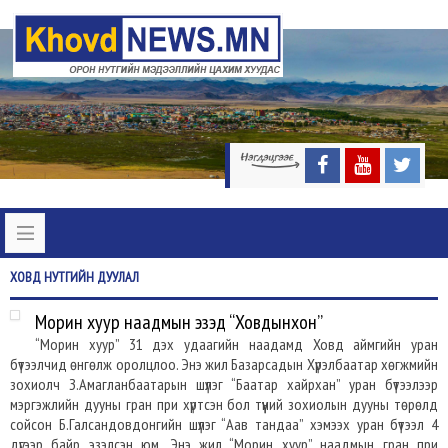
ХОВД
НУТГИЙН ДУУЛАЛ
Морин хуур наадмын эзэд “Ховдынхон”
“Морин хуур” 31 дэх удаагийн наадамд Ховд аймгийн уран
бүтээлчид өнгөлж оролцлоо. Энэ жил Базарсадын Хүрэлбаатар хөгжмийн
зохиолч З.Амагланбаатарын шүлэг “Баатар хайрхан” уран бүтээлээр
мэргэжлийн дууны гран при хүртсэн бол түүний зохиолын дууны төрөлд
сойсон Б.Галсандовдонгийн шүлэг “Аав тандаа” хэмээх уран бүтээл 4
дүгээр байр эзэлсэн юм. Энэ жил “Морин хуур” наадмын гран при