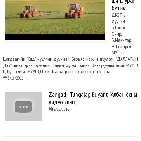
шинэ уран
бүтээл.
ДБЭТ-ын
дуучин
Б.Гомбо-
Очир,
Б.Мөнхтөр,
Н.Төмөрсүх,
МУ-ын
Цагдаагийн "Сүлд" чуулгын дуучин Н.Бизьяа нарын дуулсан "ДАЛЛАГЫН
ДУУ" шинэ уран бүтээлийг таньд хүргэж байна. Энэхүү дууны аяыг МУУГЗ
Ц.Пүрэвхүү үгийг МУУГЗ,СГЗ Б.Лхагвасүрэн нар зохиосон байна.
8/16/2016
Zangad - Tungalag Buyant (Албан ёсны
видео клип)
8/15/2016