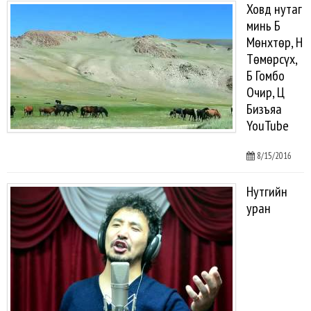
Ховд нутаг
минь Б
Мөнхтөр, Н
Төмөрсүх,
Б Гомбо
Очир, Ц
Бизъяа
YouTube
8/15/2016
Нутгийн
уран