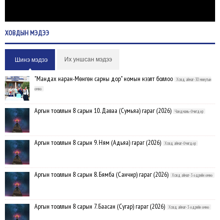
ХОВДЫН
МЭДЭЭ
Их уншсан мэдээ
Шинэ мэдээ
"Мандах наран-Мөнгөн сарны дор" номын нээлт боллоо
Ховд аймаг-30 минутын
өмнө
Аргын тооллын 8 сарын 10. Даваа (Сумьяа) гараг (2026)
Чандмань-Өчигдөр
Аргын тооллын 8 сарын 9. Ням (Адьяа) гараг (2026)
Ховд аймаг-Өчигдөр
Аргын тооллын 8 сарын 8. Бямба (Санчир) гараг (2026)
Ховд аймаг-3 өдрийн өмнө
Аргын тооллын 8 сарын 7. Баасан (Сугар) гараг (2026)
Ховд аймаг-3 өдрийн өмнө