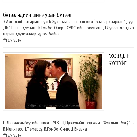
бүтээлчдийн шинэ уран бүтээл
З.Амгаланбаатарын шүлэгБ.Хүрэлбаатарын хөгжим “Баатархайрхан” дууг
ДБЭТ-ын дуучин Б.Гомбо-Очир, СУИС-ийн оюутан Д.Лувсандондив
нарын дуулсанаар хүргэж байна.
8/7/2016
"ХОВДЫН
БҮСГҮЙ"
П.Даваасамбуугийн шүлэг, УГЗ Ц.Пүрэвхүүгийн хөгжим "Ховдын бүсгүй" -
Б.Мөнхтөр, Н.Төмөрсүх, Б.Гомбо-Очир, Ц.Бизьяа
8/7/2016