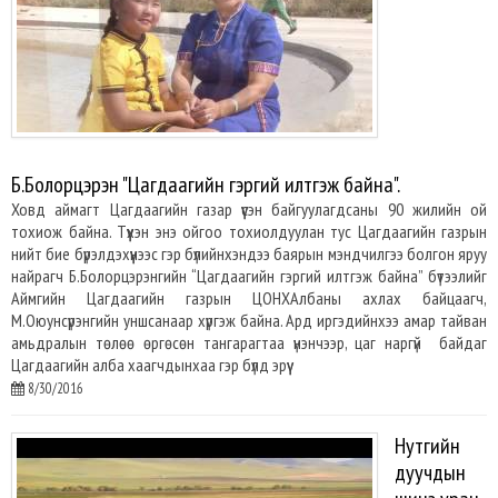
Б.Болорцэрэн "Цагдаагийн гэргий илтгэж байна".
Ховд аймагт Цагдаагийн газар үүсэн байгуулагдсаны 90 жилийн ой
тохиож байна. Түүхэн энэ ойгоо тохиолдуулан тус Цагдаагийн газрын
нийт бие бүрэлдэхүүнээс гэр бүлийнхэндээ баярын мэндчилгээ болгон яруу
найрагч Б.Болорцэрэнгийн “Цагдаагийн гэргий илтгэж байна” бүтээлийг
Аймгийн Цагдаагийн газрын ЦОНХАлбаны ахлах байцаагч,
М.Оюунсүрэнгийн уншсанаар хүргэж байна. Ард иргэдийнхээ амар тайван
амьдралын төлөө өргөсөн тангарагтаа үнэнчээр, цаг наргүй байдаг
Цагдаагийн алба хаагчдынхаа гэр бүлд эрүү
8/30/2016
Нутгийн
дуучдын