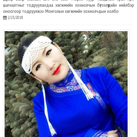
шагналтныг тодруулахдаа хөгжмийн зохиолчын бүтээлүүдийн нийлбэр
оноогоор тодруулжээ. Монголын хөгжмийн зохиолчдын холбо
2/23/2018