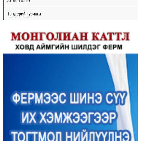
Ажлын байр
Тендерийн урилга