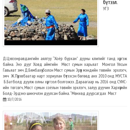
бүтээл.
УГЗ
Д.Цэвээнравдангийн аялгуу “Хоёр бурхан” дууны клипийг танд хүргэж
байна. Энэ дууг Ховд аймгийн Мөст сумын харьяат Монгол Улсын
Гавьяат эмч Д.Бямбахүү болон Мөст сумын Эрүүл мэндийн төвийн эрхлэгч,
эмч Ж.Пүрэвбаатар нарт зориулан бүтээсэн бөгөөд анх 2010 онд МУСТА
Б.Батболд дуулж олны хүртээл болгожээ. Дараагаар нь 2016 онд СУИС-
ийн төгсөгч, Мөст сумын соёлын төвийн эрхлэгч, залуу дуучин Хархүүгийн
Болд-Эрдэнэ шинэчлэн дуулсан байна. “Мөнхөд дуурсагдах Мөст
10/7/2016