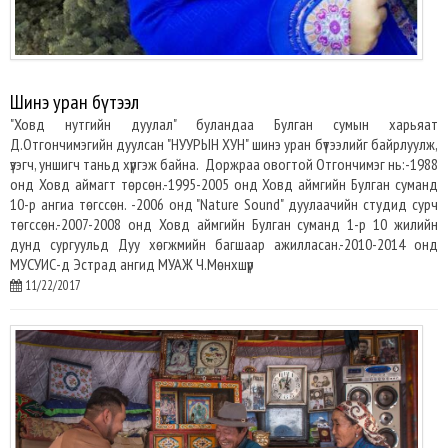
Шинэ уран бүтээл
"Ховд нутгийн дуулал" буландаа Булган сумын харьяат
Д.Отгончимэгийн дуулсан "НУУРЫН ХУН" шинэ уран бүтээлийг байрлуулж,
үзэгч, уншигч таньд хүргэж байна. Доржраа овогтой Отгончимэг нь:-1988
онд Ховд аймагт төрсөн.-1995-2005 онд Ховд аймгийн Булган суманд
10-р ангиа төгссөн. -2006 онд "Nature Sound" дуулаачийн студид сурч
төгссөн.-2007-2008 онд Ховд аймгийн Булган суманд 1-р 10 жилийн
дунд сургуульд Дуу хөгжмийн багшаар ажилласан.-2010-2014 онд
МУСУИС-д Эстрад ангид МУАЖ Ч.Мөнхшүр
11/22/2017