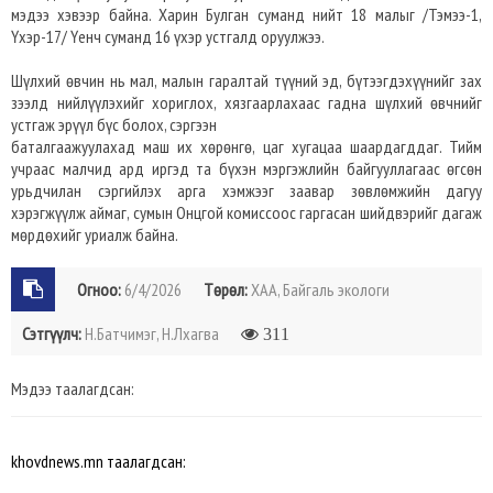
мэдээ хэвээр байна. Харин Булган суманд нийт 18 малыг /Тэмээ-1,
Үхэр-17/ Үенч суманд 16 үхэр устгалд оруулжээ.
Шүлхий өвчин нь мал, малын гаралтай түүний эд, бүтээгдэхүүнийг зах
зээлд нийлүүлэхийг хориглох, хязгаарлахаас гадна шүлхий өвчнийг
устгаж эрүүл бүс болох, сэргээн
баталгаажуулахад маш их хөрөнгө, цаг хугацаа шаардагддаг. Тийм
учраас малчид ард иргэд та бүхэн мэргэжлийн байгууллагаас өгсөн
урьдчилан сэргийлэх арга хэмжээг заавар зөвлөмжийн дагуу
хэрэгжүүлж аймаг, сумын Онцгой комиссоос гаргасан шийдвэрийг дагаж
мөрдөхийг уриалж байна.
Огноо:
6/4/2026
Төрөл:
ХАА, Байгаль экологи
Сэтгүүлч:
Н.Батчимэг, Н.Лхагва
311
Мэдээ таалагдсан:
khovdnews.mn таалагдсан: