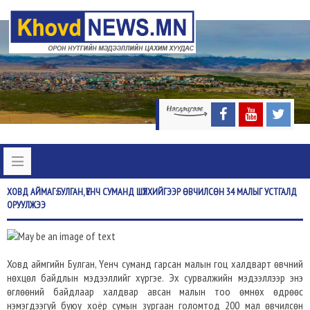
ХОВД
АЙМАГ:БУЛГАН, ҮЕНЧ СУМАНД ШҮЛХИЙГЭЭР ӨВЧИЛСӨН 34 МАЛЫГ УСТГАЛД
ОРУУЛЖЭЭ
Ховд аймгийн Булган, Үенч суманд гарсан малын гоц халдварт өвчний
нөхцөл байдлын мэдээллийг хүргэе. Эх сурвалжийн мэдээллээр энэ
өглөөний байдлаар халдвар авсан малын тоо өмнөх өдрөөс
нэмэгдээгүй буюу хоёр сумын зургаан голомтод 200 мал өвчилсөн