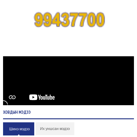
ХОВДЫН
МЭДЭЭ
Их уншсан мэдээ
Шинэ мэдээ