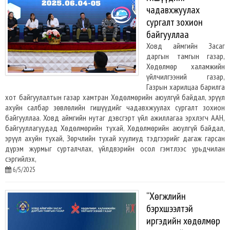
чадавхжуулах
сургалт зохион
байгууллаа
Ховд аймгийн Засаг
даргын тамгын газар,
Хөдөлмөр халамжийн
үйлчилгээний газар,
Газрын харилцаа барилга
хот байгуулалтын газар хамтран Хөдөлмөрийн аюулгүй байдал, эрүүл
ахуйн салбар зөвлөлийн гишүүдийг чадавхжуулах сургалт зохион
байгууллаа. Ховд аймгийн нутаг дэвсгэрт үйл ажиллагаа эрхлэгч ААН,
байгууллагуудад Хөдөлмөрийн тухай, Хөдөлмөрийн аюулгүй байдал,
эрүүл ахуйн тухай, Зөрчлийн тухай хуулиуд тэдгээрийг дагаж гарсан
дүрэм журмыг сурталчлах, үйлдвэрийн осол гэмтлээс урьдчилан
сэргийлэх,
6/5/2025
“Хөгжлийн
бэрхшээлтэй
иргэдийн хөдөлмөр