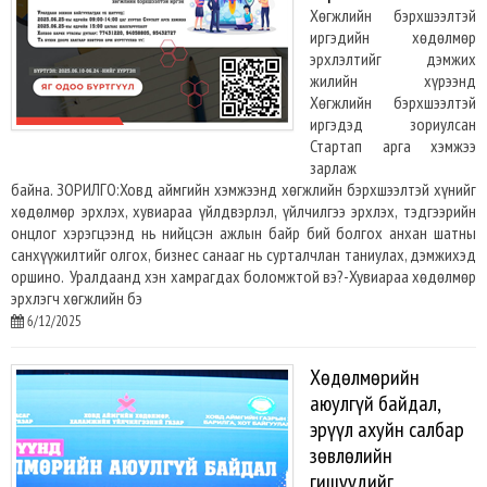
Хөгжлийн бэрхшээлтэй
иргэдийн хөдөлмөр
эрхлэлтийг дэмжих
жилийн хүрээнд
Хөгжлийн бэрхшээлтэй
иргэдэд зориулсан
Стартап арга хэмжээ
зарлаж
байна. ЗОРИЛГО:Ховд аймгийн хэмжээнд хөгжлийн бэрхшээлтэй хүнийг
хөдөлмөр эрхлэх, хувиараа үйлдвэрлэл, үйлчилгээ эрхлэх, тэдгээрийн
онцлог хэрэгцээнд нь нийцсэн ажлын байр бий болгох анхан шатны
санхүүжилтийг олгох, бизнес санааг нь сурталчлан таниулах, дэмжихэд
оршино. Уралдаанд хэн хамрагдах боломжтой вэ?-Хувиараа хөдөлмөр
эрхлэгч хөгжлийн бэ
6/12/2025
Хөдөлмөрийн
аюулгүй байдал,
эрүүл ахуйн салбар
зөвлөлийн
гишүүдийг