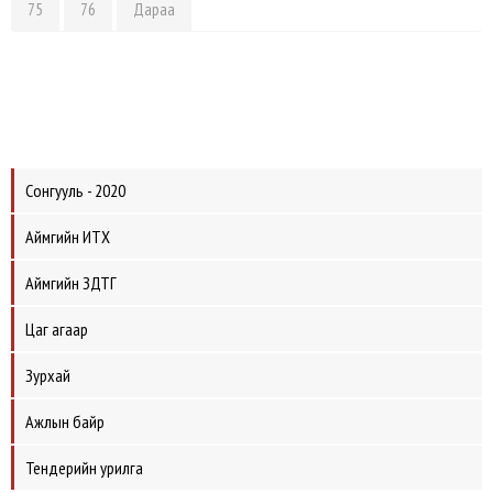
75
76
Дараа
Сонгууль - 2020
Аймгийн ИТХ
Аймгийн ЗДТГ
Цаг агаар
Зурхай
Ажлын байр
Тендерийн урилга