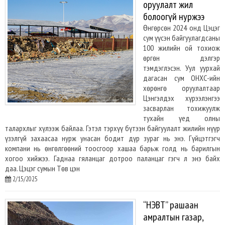
оруулалт жил
болоогүй нуржээ
Өнгөрсөн 2024 онд Цэцэг
сум үүсэн байгуулагдсаны
100 жилийн ой тохиож
өргөн дэлгэр
тэмдэглэсэн. Уул уурхай
дагасан сум ОНХС-ийн
хөрөнгө оруулалтаар
Цэнгэлдэх хүрээлэнгээ
засварлан тохижуулж
тухайн үед олны
талархлыг хүлээж байлаа. Гэтэл тэрхүү бүтээн байгуулалт жилийн нүүр
үзэлгүй захаасаа нурж унасан бодит дүр зураг нь энэ. Гүйцэтгэгч
компани нь өнгөлгөөний тоосгоор хашаа барьж голд нь барилгын
хогоо хийжээ. Гаднаа гяланцаг дотроо паланцаг гэгч л энэ байх
даа. Цэцэг сумын Төв цэн
2/15/2025
“НЭВТ” рашаан
амралтын газар,