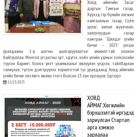
Ховд аймгийн Засаг
даргын Тамгын газар,
Хүүхэд гэр бүлийн хөгжил
хамгааллын газар, Соёл
урлаг, аялал жуулчлал,
залуучуудын газар
хамтран “Шилдэг угийн
бичиг – 2025” улсын
уралдааны 1-р шатны шалгаруулалтыг амжилттай зохион
байгууллаа. Монгол угсаатны эрт, эдүгээ, хойч үеийн удмын хэлхээсийн
түүхэн баримт болох үнэт уламжлалыг өвлүүлэн үлдээх, тайлбарлан
таниулах, түгээн дэлгэрүүлэх зорилготой тус уралдаанд Ховд аймгийн
угийн бичиг хөтлөгч, өвлөн тээгч болсон 23 хүн оролцов.Эдгээрэ
12/13/2025
ХОВД
АЙМАГ:Хөгжлийн
бэрхшээлтэй иргэдэд
зориулсан Стартап
арга хэмжээ
зарлалаа