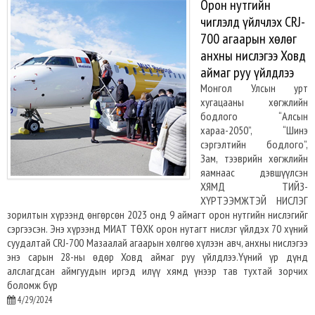
Орон нутгийн
чиглэлд үйлчлэх CRJ-
700 агаарын хөлөг
анхны нислэгээ Ховд
аймаг руу үйлдлээ
Монгол Улсын урт
хугацааны хөгжлийн
бодлого “Алсын
хараа-2050”, “Шинэ
сэргэлтийн бодлого”,
Зам, тээврийн хөгжлийн
яамнаас дэвшүүлсэн
ХЯМД ТИЙЗ-
ХҮРТЭЭМЖТЭЙ НИСЛЭГ
зорилтын хүрээнд өнгөрсөн 2023 онд 9 аймагт орон нутгийн нислэгийг
сэргээсэн. Энэ хүрээнд МИАТ ТӨХК орон нутагт нислэг үйлдэх 70 хүний
суудалтай CRJ-700 Мазаалай агаарын хөлгөө хүлээн авч, анхны нислэгээ
энэ сарын 28-ны өдөр Ховд аймаг руу үйлдлээ.Үүний үр дүнд
алслагдсан аймгуудын иргэд илүү хямд үнээр тав тухтай зорчих
боломж бүр
4/29/2024