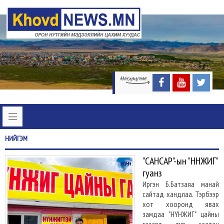
НИЙГЭМ
"САНСАР"-ын "НҮНЖИГ"
гуанз
Иргэн Б.Батзаяа манай
сайтад хандлаа. Тэрбээр
хот хооронд явах
замдаа "НҮНЖИГ" цайны