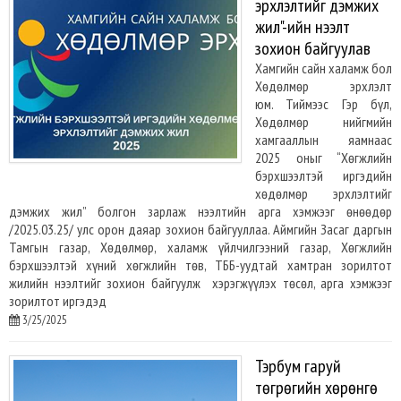
эрхлэлтийг дэмжих
жил"-ийн нээлт
зохион байгуулав
Хамгийн сайн халамж бол
Хөдөлмөр эрхлэлт
юм. Тиймээс Гэр бүл,
Хөдөлмөр нийгмийн
хамгааллын яамнаас
2025 оныг “Хөгжлийн
бэрхшээлтэй иргэдийн
хөдөлмөр эрхлэлтийг
дэмжих жил” болгон зарлаж нээлтийн арга хэмжээг өнөөдөр
/2025.03.25/ улс орон даяар зохион байгууллаа. Аймгийн Засаг даргын
Тамгын газар, Хөдөлмөр, халамж үйлчилгээний газар, Хөгжлийн
бэрхшээлтэй хүний хөгжлийн төв, ТББ-уудтай хамтран зорилтот
жилийн нээлтийг зохион байгуулж хэрэгжүүлэх төсөл, арга хэмжээг
зорилтот иргэдэд
3/25/2025
Тэрбум гаруй
төгрөгийн хөрөнгө