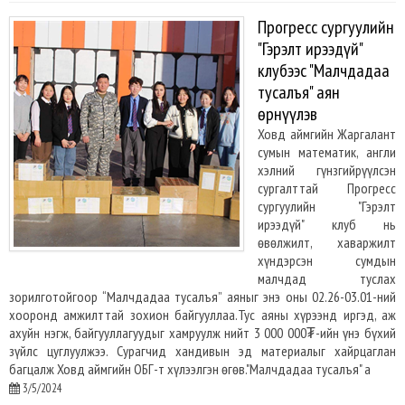
Прогресс сургуулийн
"Гэрэлт ирээдүй"
клубээс "Малчдадаа
тусалъя" аян
өрнүүлэв
Ховд аймгийн Жаргалант
сумын математик, англи
хэлний гүнзгийрүүлсэн
сургалттай Прогресс
сургуулийн "Гэрэлт
ирээдүй" клуб нь
өвөлжилт, хаваржилт
хүндэрсэн сумдын
малчдад туслах
зорилготойгоор “Малчдадаа тусалъя” аяныг энэ оны 02.26-03.01-ний
хооронд амжилттай зохион байгууллаа.Тус аяны хүрээнд иргэд, аж
ахуйн нэгж, байгууллагуудыг хамруулж нийт 3 000 000₮-ийн үнэ бүхий
зүйлс цуглуулжээ. Сурагчид хандивын эд материалыг хайрцаглан
багцалж Ховд аймгийн ОБГ-т хүлээлгэн өгөв."Малчдадаа тусалъя" а
3/5/2024