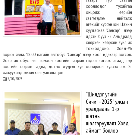
газарт түр саатан
хооллодог тухайгаа
онцолж өөрийн
сэтгэгдлээ нийтэлж
өгөхийг хүссэн юм. Цахим
хуудаснаа:"Сансар" дээр
идсэн бууз -2 Амьдралд
хөөрхөн, хөөрхөн зүйл их
тохиолдоно. Ховд-УБ
зорьж явна. 18:00 цагийн автобус "Сансар" дээр хоол идэхээр зогсов.
Хоёр автобус, нэг томхон зоогийн газрын гадаа зогсох агаад тэр
зоогийн газрын гадна, дотно дүүрэн хүн оочирлон хүлээх аж. Яг
хажууханд жижигхэн гуанзны цон
7/20/2026
“Шилдэг угийн
бичиг–2025” улсын
уралдааны 1-р
шатны
шалгаруулалт Ховд
аймагт боллоо