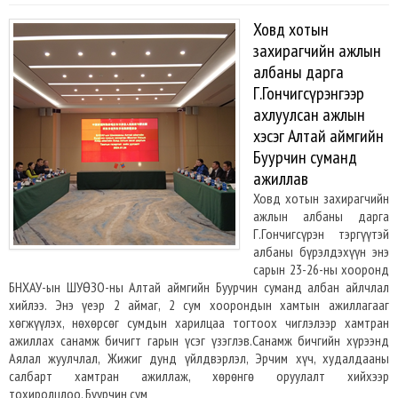
Ховд хотын
захирагчийн ажлын
албаны дарга
Г.Гончигсүрэнгээр
ахлуулсан ажлын
хэсэг Алтай аймгийн
Буурчин суманд
ажиллав
Ховд хотын захирагчийн
ажлын албаны дарга
Г.Гончигсүрэн тэргүүтэй
албаны бүрэлдэхүүн энэ
сарын 23-26-ны хооронд
БНХАУ-ын ШУӨЗО-ны Алтай аймгийн Буурчин суманд албан айлчлал
хийлээ. Энэ үеэр 2 аймаг, 2 сум хоорондын хамтын ажиллагааг
хөгжүүлэх, нөхөрсөг сумдын харилцаа тогтоох чиглэлээр хамтран
ажиллах санамж бичигт гарын үсэг үзэглэв.Санамж бичгийн хүрээнд
Аялал жуулчлал, Жижиг дунд үйлдвэрлэл, Эрчим хүч, худалдааны
салбарт хамтран ажиллаж, хөрөнгө оруулалт хийхээр
тохиролцлоо. Буурчин сум