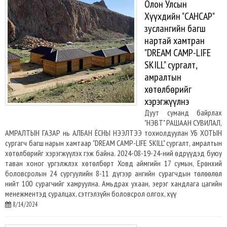
Олон Улсын
Хүүхдийн "САНСАР"
зуслангийн багш
нартай хамтран
"DREAM CAMP-LIFE
SKILL" сургалт,
амралтын
хөтөлбөрийг
хэрэгжүүлнэ
Дуут суманд байрлах
"НЭВТ" РАШААН СУВИЛАЛ,
АМРАЛТЫН ГАЗАР нь АЛБАН ЁСНЫ НЭЭЛТЭЭ тохиолдуулан УБ ХОТЫН
сургагч багш нарын хамтаар "DREAM CAMP-LIFE SKILL" сургалт, амралтын
хөтөлбөрийг хэрэгжүүлэх гэж байна. 2024-08-19-24-ний өдрүүдэд буюу
таван хоног үргэлжлэх хөтөлбөрт Ховд аймгийн 17 сумын, Ерөнхий
боловсролын 24 сургуулийн 8-11 дүгээр ангийн сурагчдын төлөөлөл
нийт 100 сурагчийг хамруулна. Амьдрах ухаан, эерэг хандлага цагийн
менежментэд суралцах, сэтгэлзүйн боловсрол олгох, хүү
8/14/2024