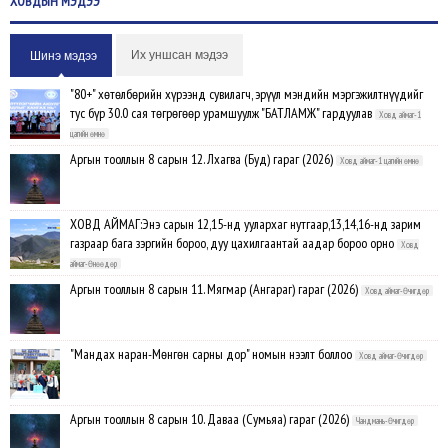
ХОВДЫН
МЭДЭЭ
Их уншсан мэдээ
Шинэ мэдээ
"80+" хөтөлбөрийн хүрээнд сувилагч, эрүүл мэндийн мэргэжилтнүүдийг
тус бүр 30.0 сая төгрөгөөр урамшуулж "БАТЛАМЖ" гардуулав
Ховд аймаг-1
цагийн өмнө
Аргын тооллын 8 сарын 12. Лхагва (Буд) гараг (2026)
Ховд аймаг-1 цагийн өмнө
ХОВД АЙМАГ:Энэ сарын 12,15-нд уулархаг нутгаар,13,14,16-нд зарим
газраар бага зэргийн бороо, дуу цахилгаантай аадар бороо орно
Ховд
аймаг-Өнөөдөр
Аргын тооллын 8 сарын 11. Мягмар (Ангараг) гараг (2026)
Ховд аймаг-Өчигдөр
"Мандах наран-Мөнгөн сарны дор" номын нээлт боллоо
Ховд аймаг-Өчигдөр
Аргын тооллын 8 сарын 10. Даваа (Сумьяа) гараг (2026)
Чандмань-Өчигдөр