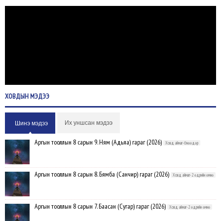
ХОВДЫН
МЭДЭЭ
Их уншсан мэдээ
Шинэ мэдээ
Аргын тооллын 8 сарын 9. Ням (Адьяа) гараг (2026)
Ховд аймаг-Өнөөдөр
Аргын тооллын 8 сарын 8. Бямба (Санчир) гараг (2026)
Ховд аймаг-2 өдрийн өмнө
Аргын тооллын 8 сарын 7. Баасан (Сугар) гараг (2026)
Ховд аймаг-2 өдрийн өмнө