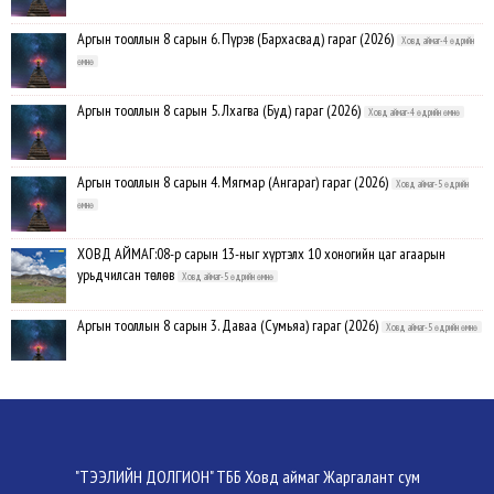
Аргын тооллын 8 сарын 6. Пүрэв (Бархасвад) гараг (2026)
Ховд аймаг-4 өдрийн
өмнө
Аргын тооллын 8 сарын 5. Лхагва (Буд) гараг (2026)
Ховд аймаг-4 өдрийн өмнө
Аргын тооллын 8 сарын 4. Мягмар (Ангараг) гараг (2026)
Ховд аймаг-5 өдрийн
өмнө
ХОВД АЙМАГ:08-р сарын 13-ныг хүртэлх 10 хоногийн цаг агаарын
урьдчилсан төлөв
Ховд аймаг-5 өдрийн өмнө
Аргын тооллын 8 сарын 3. Даваа (Сумьяа) гараг (2026)
Ховд аймаг-5 өдрийн өмнө
Хүндэтгэлийн барилдаанд 64 бөх оролцлоо
Ховд аймаг-8/3/2026
Улсын цол, чимэг хүртсэн бөхчүүд, харваачдад хүндэтгэл үзүүлэв
Ховд
"ТЭЭЛИЙН ДОЛГИОН" ТББ Ховд аймаг Жаргалант сум
аймаг-8/2/2026