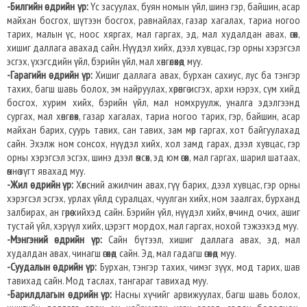
-Билгийн өдрийн үр:
Үс засуулах, буян номын үйл, шинэ гэр, байшин, асар
майхан босгох, шүтээн босгох, равнайлах, газар хагалах, тариа ногоо
тарих, малын үс, ноос хяргах, мал гаргах, эд, мал худалдан авах, өгөх,
хишиг даллага авахад сайн. Нүүдэл хийх, дээл хувцас, гэр орны хэрэгсэл
эсгэх, үхэгсдийн үйл, бэрийн үйл, мал хөнгөлөхөд муу.
-Гарагийн өдрийн үр:
Хишиг даллага авах, бурхан сахиус, лус ба тэнгэр
тахих, багш шавь болох, эм найруулах, хөрөнгө исгэх, архи нэрэх, сүм хийд
босгох, хурим хийх, бэрийн үйл, мал номхруулж, уналга эдэлгээнд
сургах, мал хөнгөлөх, газар хагалах, тариа ногоо тарих, гэр, байшин, асар
майхан барих, суурь тавих, сан тавих, зам мөр гаргах, хот байгуулахад
сайн. Эхэлж ном сонсох, нүүдэл хийх, хол замд гарах, дээл хувцас, гэр
орны хэрэгсэл эсгэх, шинэ дээл өмсөх, эд юм өгөх, мал гаргах, шарил шатаах,
өмнө зүгт явахад муу.
-Жил өдрийн үр:
Хөлсний ажилчин авах, гүү барих, дээл хувцас, гэр орны
хэрэгсэл эсгэх, урлах үйлд суралцах, чуулган хийх, ном заалгах, бурханд
залбирах, ан гөрөө хийхэд сайн. Бэрийн үйл, нүүдэл хийх, өвчинд очих, ашиг
тустай үйл, хэрүүл хийх, цэрэгт мордох, мал гаргах, нохой тэжээхэд муу.
-Мэнгэний өдрийн үр:
Сайн бүтээл, хишиг даллага авах, эд, мал
худалдан авах, чинагш өгөхөд сайн. Эд, мал гадагш өгөхөд муу.
-Суудалын өдрийн үр:
Бурхан, тэнгэр тахих, чимэг зүүх, мод тарих, шав
тавихад сайн. Мод таслах, тангараг тавихад муу.
-Барилдлагын өдрийн үр:
Насны хүчийг арвижуулах, багш шавь болох,