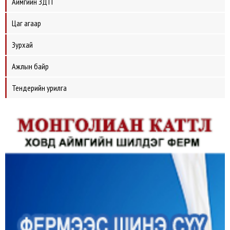
Аймгийн ЗДТГ
Цаг агаар
Зурхай
Ажлын байр
Тендерийн урилга