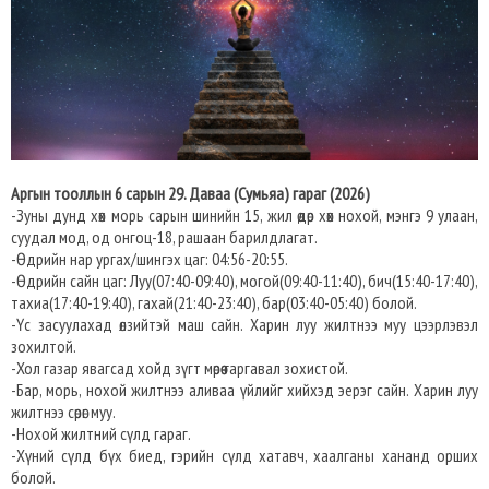
Аргын тооллын 6 сарын 29. Даваа (Сумьяа) гараг (2026)
-Зуны дунд хөх морь сарын шинийн 15, жил өдөр хөх нохой, мэнгэ 9 улаан,
суудал мод, од онгоц-18, рашаан барилдлагат.
-Өдрийн нар ургах/шингэх цаг: 04:56-20:55.
-Өдрийн сайн цаг: Луу(07:40-09:40), могой(09:40-11:40), бич(15:40-17:40),
тахиа(17:40-19:40), гахай(21:40-23:40), бар(03:40-05:40) болой.
-Үс засуулахад өлзийтэй маш сайн. Харин луу жилтнээ муу цээрлэвэл
зохилтой.
-Хол газар явагсад хойд зүгт мөрөө гаргавал зохистой.
-Бар, морь, нохой жилтнээ аливаа үйлийг хийхэд эерэг сайн. Харин луу
жилтнээ сөрөг муу.
-Нохой жилтний сүлд гараг.
-Хүний сүлд бүх биед, гэрийн сүлд хатавч, хаалганы хананд орших
болой.