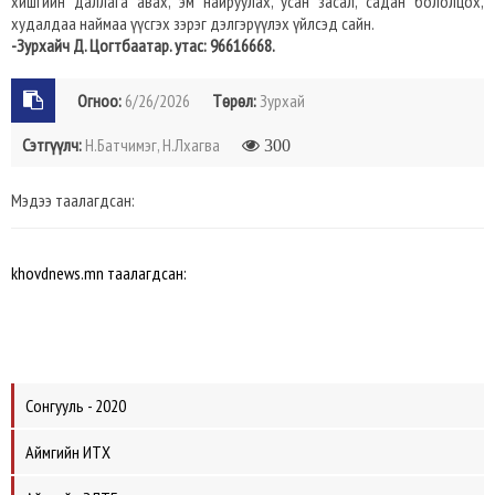
хишгийн даллага авах, эм найруулах, усан засал, садан бололцох,
худалдаа наймаа үүсгэх зэрэг дэлгэрүүлэх үйлсэд сайн.
-Зурхайч Д. Цогтбаатар. утас: 96616668.
Огноо:
6/26/2026
Төрөл:
Зурхай
Сэтгүүлч:
Н.Батчимэг, Н.Лхагва
300
Мэдээ таалагдсан:
khovdnews.mn таалагдсан:
Сонгууль - 2020
Аймгийн ИТХ