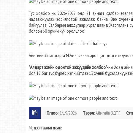
Тус холбоо нь 2026-2027 онд 21 аймагт салбар зөвлөл
чадавхжуулах зорилготой ажиллаж байна. Энэ хүрээн
байгуулав. Салбарын анхдугаар хуралдаанд Жаргалант су
болсон 60 орчим хүн оролцлоо.
Аймгийн Засаг дарга М.Амарсанаа оролцогчдод мэндчилгэ
"Алдарт эхийн одонтой ээжүүдийн холбоо"
-ны Ховд айма
бол 12 баг тус бүрээс нэг нийтдээ 13 хүний бүрэлдэхүүнтэ
Огноо:
6/19/2026
Төрөл:
Аймгийн ЗДТГ
Сэт
Мэдээ таалагдсан: