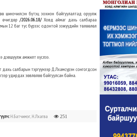
өө шинэчилсэн бүтэц зохион байгуулалтад оруулж
д өчигдөр
/2026.06.18/
Ховд аймаг дахь салбараа
мын 12 баг тус бүрээс одонтой ээжүүдийн төлөөлөл
э дэвшүүлж амжилт хүслээ.
г дахь салбарын тэргүүнээр Д.Лхамсүрэн сонгогдсон
йгээр удирдах зөвлөлөө байгуулсан байна.
гүүлч:
Н.Батчимэг, Н.Лхагва
251