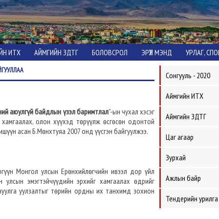
ЙН ИТХ
АЙМГИЙН ЗДТГ
БОЛОВСРОЛ
ЭРҮҮЛ МЭНД
УРЛАГ, СП
ЙГУУЛЛАА
Сонгууль - 2020
Аймгийн ИТХ
ний аюулгүй байдлын үзэл баримтлал
”-ын чухал хэсэг
Аймгийн ЗДТГ
хамгаалах, олон хүүхэд төрүүлж өсгөсөн одонтой
ишүүн асан Б.Мөнхтуяа 2007 онд үүсгэн байгуулжээ.
Цаг агаар
Зурхай
ргүүн Монгол улсын Ерөнхийлөгчийн ивээл дор үйл
Ажлын байр
н улсын эмэгтэйчүүдийн эрхийг хамгаалах өдрийг
уулга уулзалтыг төрийн ордны их танхимд зохион
Тендерийн урилга