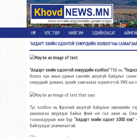
НҮҮР
УЛС ТӨР
НИЙГЭМ
ЭДИЙНЗАСАГ
АЙМГИ
"АЛДАРТ
ЭХИЙН ОДОНТОЙ ЭЭЖҮҮДИЙН ХОЛБОО"-НЫ САЛБАР БА
"Алдарт эхийн одонтой ээжүүдийн холбоо"
ТББ нь
“Үндэс
болох хүн амын удмын сангийн аюулгүй байдлыг сахин 
ээжүүдийг дэмжих, эрхийг хамгаалах зорилготой. УИХ-ын г
Тус холбоо нь Үндэсний аюулгүй байдлын зөвлөлийн тэ
ажиллагаа явуулдаг байна. Үүний нэг гол ажил нь Оло
тохиолдуулан жил бүр
“Алдарт эхийн одонт 1000 ээж”
ч
байгуулдаг уламжлалтай.