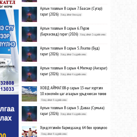
Аргын тооллын 8 сарын 7. Баасан (Сугар)
гараг (2026)
Ховд аймаг-Өнөөдөр
Аргын тооллын 8 сарын 6. Пүрэв
(Бархасвад) гараг (2026)
Ховд аймаг-2 өдрийн өмнө
Аргын тооллын 8 сарын 5. Лхагва (Буд)
гараг (2026)
Ховд аймаг-3 өдрийн өмнө
Аргын тооллын 8 сарын 4. Мягмар (Ангараг)
гараг (2026)
Ховд аймаг-4 өдрийн өмнө
ХОВД АЙМАГ:08-р сарын 13-ныг хүртэлх
10 хоногийн цаг агаарын урьдчилсан төлөв
Ховд аймаг-4 өдрийн өмнө
Аргын тооллын 8 сарын 3. Даваа (Сумьяа)
гараг (2026)
Ховд аймаг-4 өдрийн өмнө
Хүндэтгэлийн барилдаанд 64 бөх оролцлоо
Ховд аймаг-4 өдрийн өмнө