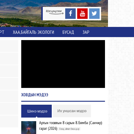
ОРТ
ХАА,БАЙГАЛЬ ЭКОЛОГИ
БУСАД
ЗАР
ХОВДЫН
МЭДЭЭ
Их уншсан мэдээ
Шинэ мэдээ
Аргын тооллын 8 сарын 8. Бямба (Санчир)
гараг (2026)
Ховд аймаг-Өнөөдөр