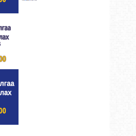
Улсын цол, чимэг хүртсэн бөхчүүд,
харваачдад хүндэтгэл үзүүлэв
Ховд аймаг-4
өдрийн өмнө
Үндэсний сурын харвааны шилдгүүд
тодорлоо
Ховд аймаг-5 өдрийн өмнө
Ахмад бөхчүүд, харваачид, уяачдад
хүндэтгэл үзүүллээ
Ховд аймаг-5 өдрийн өмнө
Шагайн харвааны шилдгүүд тодорлоо
Ховд
аймаг-5 өдрийн өмнө
Өсвөрийн барилдаанд 32 бөх оролцов
Ховд
аймаг-5 өдрийн өмнө
Аргын тооллын 8 сарын 2. Ням (Адьяа)
гараг (2026)
Ховд аймаг-5 өдрийн өмнө
Халхын Эрхэмбаяр Монгол Улсын
“УРЛАГИЙН ГАВЬЯАТ ЗҮТГЭЛТЭН” цол