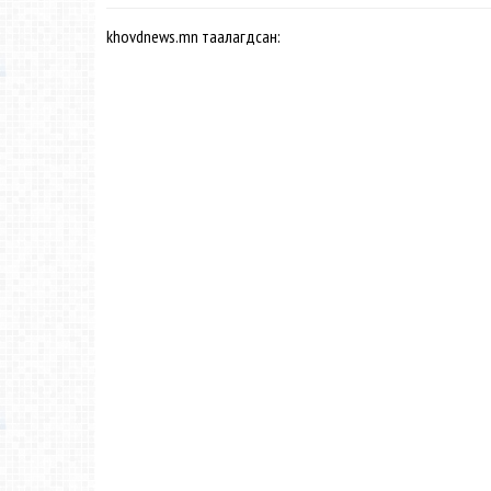
khovdnews.mn таалагдсан: