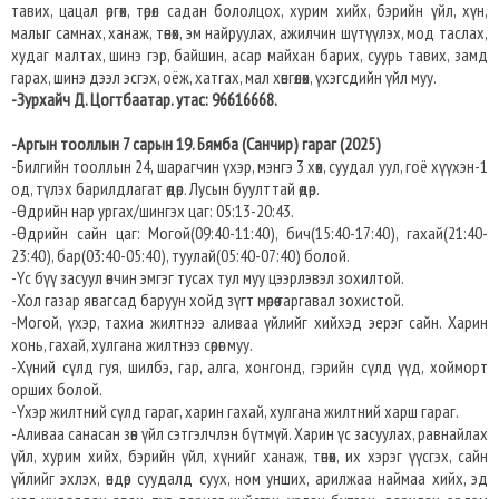
тавих, цацал өргөх, төрөл садан бололцох, хурим хийх, бэрийн үйл, хүн,
малыг самнах, ханаж, төнөх, эм найруулах, ажилчин шүтүүлэх, мод таслах,
худаг малтах, шинэ гэр, байшин, асар майхан барих, суурь тавих, замд
гарах, шинэ дээл эсгэх, оёж, хатгах, мал хөнгөлөх, үхэгсдийн үйл муу.
-Зурхайч Д. Цогтбаатар. утас: 96616668.
-Аргын тооллын 7 сарын 19. Бямба (Санчир) гараг (2025)
-Билгийн тооллын 24, шарагчин үхэр, мэнгэ 3 хөх, суудал уул, гоё хүүхэн-1
од, түлэх барилдлагат өдөр. Лусын буулттай өдөр.
-Өдрийн нар ургах/шингэх цаг: 05:13-20:43.​
-Өдрийн сайн цаг: Могой(09:40-11:40), бич(15:40-17:40), гахай(21:40-
23:40), бар(03:40-05:40), туулай(05:40-07:40) болой.
-Үс бүү засуул өвчин эмгэг тусах тул муу цээрлэвэл зохилтой.
-Хол газар явагсад баруун хойд зүгт мөрөө гаргавал зохистой.
-Могой, үхэр, тахиа жилтнээ аливаа үйлийг хийхэд эерэг сайн. Харин
хонь, гахай, хулгана жилтнээ сөрөг муу.
-Хүний сүлд гуя, шилбэ, гар, алга, хонгонд, гэрийн сүлд үүд, хойморт
орших болой.
-Үхэр жилтний сүлд гараг, харин гахай, хулгана жилтний харш гараг.
-Аливаа санасан зөв үйл сэтгэлчлэн бүтмүй. Харин үс засуулах, равнайлах
үйл, хурим хийх, бэрийн үйл, хүнийг ханаж, төнөх, их хэрэг үүсгэх, сайн
үйлийг эхлэх, өндөр суудалд суух, ном унших, арилжаа наймаа хийх, эд