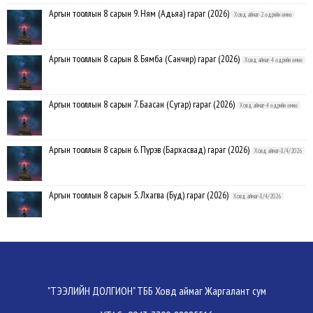
Аргын тооллын 8 сарын 9. Ням (Адьяа) гараг (2026)
Ховд аймаг-2 өдрийн өмнө
Аргын тооллын 8 сарын 8. Бямба (Санчир) гараг (2026)
Ховд аймаг-4 өдрийн өмнө
Аргын тооллын 8 сарын 7. Баасан (Сугар) гараг (2026)
Ховд аймаг-4 өдрийн өмнө
Аргын тооллын 8 сарын 6. Пүрэв (Бархасвад) гараг (2026)
Ховд аймаг-8/4/2026
Аргын тооллын 8 сарын 5. Лхагва (Буд) гараг (2026)
Ховд аймаг-8/4/2026
Аргын тооллын 8 сарын 4. Мягмар (Ангараг) гараг (2026)
Ховд аймаг-8/3/2026
ХОВД АЙМАГ:08-р сарын 13-ныг хүртэлх 10 хоногийн цаг агаарын
"ТЭЭЛИЙН ДОЛГИОН" ТББ Ховд аймаг Жаргалант сум
урьдчилсан төлөв
Ховд аймаг-8/3/2026