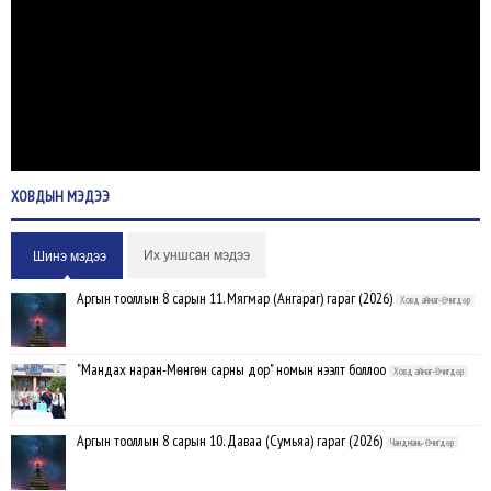
ХОВДЫН
МЭДЭЭ
Их уншсан мэдээ
Шинэ мэдээ
Аргын тооллын 8 сарын 11. Мягмар (Ангараг) гараг (2026)
Ховд аймаг-Өчигдөр
"Мандах наран-Мөнгөн сарны дор" номын нээлт боллоо
Ховд аймаг-Өчигдөр
Аргын тооллын 8 сарын 10. Даваа (Сумьяа) гараг (2026)
Чандмань-Өчигдөр