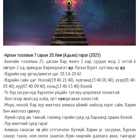
-Аргын тооллын 7 сарын 20. Ням (Адьяа) гараг (2025)
-Билгийн тооллын 25, цагаан бар, мэнгэ 2 хар, суудал мод, 1 эхтэй 6
хөвгүүн-2 од, арвидах барилдлагат өдөр. Лусын буулт, хутганы ир өдөр.
-Өдрийн нар ургах/шингэх цаг: 05:14-20:42.
-Өдрийн сайн цаг: Нохой(19:40-21:40), хулгана(23:40-01:40), үхэр(01:40-
03:40), луу(07:40-09:40), хонь(13:40-15:40) болой.
-Үс бүү засуул нүд бүрэлзэн улцайх тул муу цээрлэвэл зохилтой.
-Хол газар явагсад хойд зүгт мөрөө гаргавал зохистой.
-Морь, нохой, бар, луу жилтнээ аливаа үйлийг хийхэд эерэг сайн. Харин
бич жилтнээ сөрөг муу.
-Хүний сүлд ам, тавхай, тахимд, гэрийн сүлд эд бараанд орших болой.
-Луу жилтний сүлд гараг.
-Аливаа санасан зөв үйл сэтгэлчлэн бүтмүй. Харин үс засуулах, бурхан
сахиус тахих, ном эхлэн заалгах, буян хишгийн даллага авах, тангараг