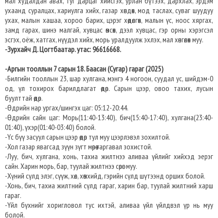
мал худалдан авах, туг дарцаг хийсгэх, урлан бүтээх, дархлах, эрдэм
ухаанд суралцах, хариулга хийх, газар хөндөх, мод таслах, суваг шуудуу
ухах, малын хашаа, хороо барих, цэрэг хөдөлгөх, малын үс, ноос хяргах,
замд гарах, шинэ малгай, хувцас өмсөх, дээл хувцас, гэр орны хэрэгсэл
эсгэх, оёж, хатгах, нүүдэл хийх, морь уралдуулж эхлэх, мал хөнгөлөх муу.
-Зурхайч Д. Цогтбаатар. утас: 96616668.
-Аргын тооллын 7 сарын 18. Баасан (Сугар) гараг (2025)
-Билгийн тооллын 23, шар хулгана, мэнгэ 4 ногоон, суудал ус, шийдэм-0
од, үл тохирох барилдлагат өдөр. Сарын цээр, овоо тахих, лусын
буулттай өдөр.
-Өдрийн нар ургах/шингэх цаг: 05:12-20:44.​
-Өдрийн сайн цаг: Морь(11:40-13:40), бич(15:40-17:40), хулгана(23:40-
01:40), үхэр(01:40-03:40) болой.
-Үс бүү засуул сарын цээр өдөр тул муу цээрлэвэл зохилтой.
-Хол газар явагсад зүүн зүгт мөрөө гаргавал зохистой.
-Луу, бич, хулгана, хонь, тахиа жилтнээ аливаа үйлийг хийхэд эерэг
сайн. Харин морь, бар, туулай жилтнээ сөрөг муу.
-Хүний сүлд элэг, сүүж, хөл, хөмхийд, гэрийн сүлд шүтээнд орших болой.
-Хонь, бич, тахиа жилтний сүлд гараг, харин бар, туулай жилтний харш
гараг.
-Үйл бүхнийг хоригловол тус ихтэй, аливаа үйл үйлдвэл үр нь муу
болой.