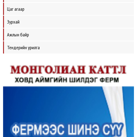
Цаг агаар
Зурхай
Ажлын байр
Тендерийн урилга