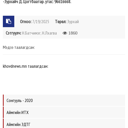
-Зурхайч Д. Цогтбаатар. утас: 96616668.
Огноо:
7/19/2025
Төрөл:
Зурхай
Сэтгүүлч:
Н.Батчимэг, Н.Лхагва
1860
Мэдээ таалагдсан:
khovdnews.mn таалагдсан:
Сонгууль - 2020
Аймгийн ИТХ
Аймгийн ЗДТГ