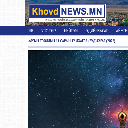
НҮҮР
УЛС ТӨР
НИЙГЭМ
ЭДИЙНЗАСАГ
АЙМГИ
-АРГЫН
ТООЛЛЫН 11 САРЫН 12. ЛХАГВА (БУД) ГАРАГ (2025)