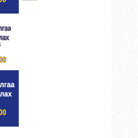
Ховд аймаг-8/3/2026
Аргын тооллын 8 сарын 3. Даваа (Сумьяа)
гараг (2026)
Ховд аймаг-8/3/2026
Хүндэтгэлийн барилдаанд 64 бөх оролцлоо
Ховд аймаг-8/3/2026
Улсын цол, чимэг хүртсэн бөхчүүд,
харваачдад хүндэтгэл үзүүлэв
Ховд
аймаг-8/2/2026
Үндэсний сурын харвааны шилдгүүд
тодорлоо
Ховд аймаг-8/2/2026
Ахмад бөхчүүд, харваачид, уяачдад
хүндэтгэл үзүүллээ
Ховд аймаг-8/2/2026
Шагайн харвааны шилдгүүд тодорлоо
Ховд
аймаг-8/2/2026
Өсвөрийн барилдаанд 32 бөх оролцов
Ховд
аймаг-8/2/2026