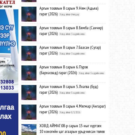
Аргын тооллын 8 сарын 9. Ням (Адьяа)
гараг (2026)
Ховд аймаг-Өчигдөр
Аргын тооллын 8 сарын 8. Бямба (Санчир)
гараг (2026)
Ховд аймаг-3 өдрийн өмнө
Аргын тооллын 8 сарын 7. Баасан (Сугар)
гараг (2026)
Ховд аймаг-3 өдрийн өмнө
Аргын тооллын 8 сарын 6. Пүрэв
(Бархасвад) гараг (2026)
Ховд аймаг-5 өдрийн өмнө
Аргын тооллын 8 сарын 5. Лхагва (Буд)
гараг (2026)
Ховд аймаг-5 өдрийн өмнө
Аргын тооллын 8 сарын 4. Мягмар (Ангараг)
гараг (2026)
Ховд аймаг-8/3/2026
ХОВД АЙМАГ:08-р сарын 13-ныг хүртэлх
10 хоногийн цаг агаарын урьдчилсан төлөв