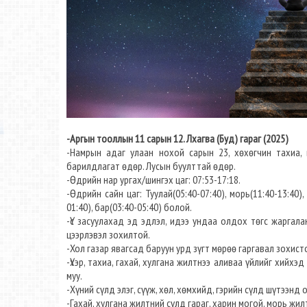
-Аргын тооллын 11 сарын 12. Лхагва (Буд) гараг (2025)
-Намрын адаг улаан нохой сарын 23, хөхөгчин тахиа, 
барилдлагат өдөр. Лусын буулттай өдөр.
-Өдрийн нар ургах/шингэх цаг: 07:53-17:18.
-Өдрийн сайн цаг: Туулай(05:40-07:40), морь(11:40-13:40), 
01:40), бар(03:40-05:40) болой.
-Үс засуулахад эд эдлэл, идээ ундаа олдох төгс жаргала
цээрлэвэл зохилтой.
-Хол газар явагсад баруун урд зүгт мөрөө гаргавал зохист
-Үхэр, тахиа, гахай, хулгана жилтнээ аливаа үйлийг хийхэд
муу.
-Хүний сүлд элэг, сүүж, хөл, хөмхийд, гэрийн сүлд шүтээнд
-Гахай, хулгана жилтний сүлд гараг, харин могой, морь жил