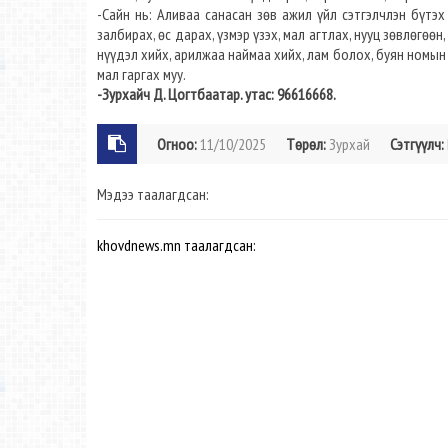
-Сайн нь: Аливаа санасан зөв ажил үйл сэтгэлчлэн бүтэх с
залбирах, өс дарах, үзмэр үзэх, мал агтлах, нууц зөвлөгөөн
нүүдэл хийх, арилжаа наймаа хийх, лам болох, буян номын ү
мал гаргах муу.
-Зурхайч Д. Цогтбаатар. утас: 96616668.
Огноо:
11/10/2025
Төрөл:
Зурхай
Сэтгүүлч:
Мэдээ таалагдсан:
khovdnews.mn таалагдсан: