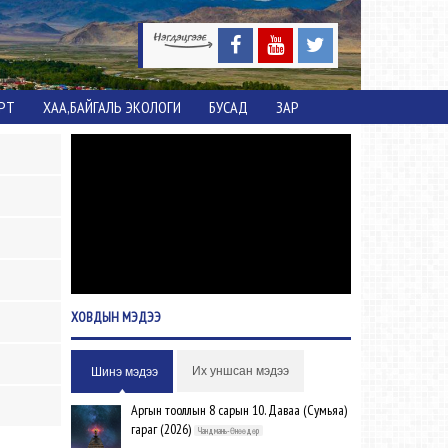
ОРТ
ХАА,БАЙГАЛЬ ЭКОЛОГИ
БУСАД
ЗАР
ХОВДЫН
МЭДЭЭ
Их уншсан мэдээ
Шинэ мэдээ
Аргын тооллын 8 сарын 10. Даваа (Сумьяа)
гараг (2026)
Чандмань-Өнөөдөр