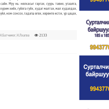
айн. Муу нь: нялхасыг гаргах, суурь тавих, угаалга,
, хурим хийх, гуйлга гуйх, худаг малтах, мал худалдах,
йл, ном сонсох, гадагш өгөх, хөрөнгө исгэх, үр цацах,
Н.Батчимэг, Н.Лхагва
2133