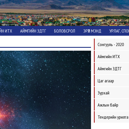
ЙН ИТХ
АЙМГИЙН ЗДТГ
БОЛОВСРОЛ
ЭРҮҮЛ МЭНД
УРЛАГ, СП
Сонгууль - 2020
Аймгийн ИТХ
Аймгийн ЗДТГ
Цаг агаар
Зурхай
Ажлын байр
Тендерийн урилга