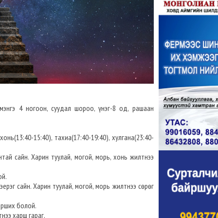
мэнгэ 4 ногоон, суудал шороо, үнэг-8 од, рашаан
хонь(13:40-15:40), тахиа(17:40-19:40), хулгана(23:40-
нтай сайн. Харин туулай, могой, морь, хонь жилтнээ
ой.
 эерэг сайн. Харин туулай, могой, морь жилтнээ сөрөг
 орших болой.
тнээ харш гараг.