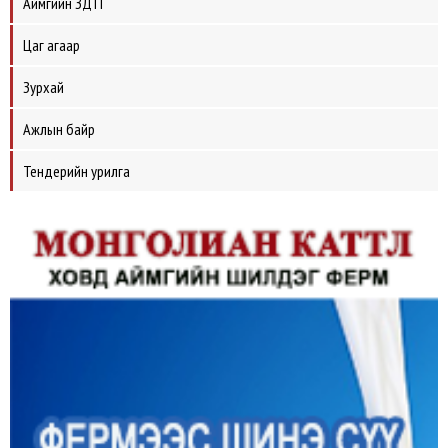
Аймгийн ЗДТГ
Цаг агаар
Зурхай
Ажлын байр
Тендерийн урилга