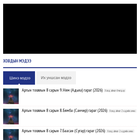
ХОВДЫН
МЭДЭЭ
Их уншсан мэдээ
Шинэ мэдээ
Аргын тооллын 8 сарын 9. Ням (Адьяа) гараг (2026)
Ховд аймаг-Өчигдөр
Аргын тооллын 8 сарын 8. Бямба (Санчир) гараг (2026)
Ховд аймаг-2 өдрийн өмнө
Аргын тооллын 8 сарын 7. Баасан (Сугар) гараг (2026)
Ховд аймаг-2 өдрийн өмнө