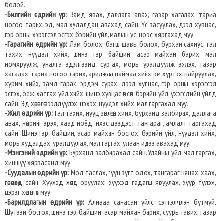
болой.
-Билгийн өдрийн үр:
Замд явах, даллага авах, газар хагалах, тариа
ногоо тарих, эд, мал худалдан авахад сайн. Үс засуулах, дээл хувцас,
гэр орны хэрэгсэл эсгэх, бэрийн үйл, малын үс, ноос хяргахад муу.
-Гарагийн өдрийн үр:
Лам болох, багш шавь болох, бурхан сахиус, гал
тахих, нүүдэл хийх, шинэ гэр, байшин, асар майхан барих, мал
номхруулж, уналга эдэлгээнд сургах, морь уралдуулж эхлэх, газар
хагалах, тариа ногоо тарих, арилжаа наймаа хийх, эм хүртэх, найруулах,
хурим хийх, замд гарах, эрдэм сурах, дээл хувцас, гэр орны хэрэгсэл
эсгэх, оёж, хатгах үйл хийх, шинэ хувцас өмсөх, бэрийн үйл, үхэгсдийн үйлд
сайн. Эд хөрөнгө зээлдүүлэх, нэхэх, нүүдэл хийх, мал гаргахад муу.
-Жил өдрийн үр:
Гал тахих, нууц зөвлөгөөн хийх, бурханд залбирах, даллага
авах, нөхрийг эрэх, хаад ноёд, ихэс дээдэст тангараг, амлалт гаргахад
сайн. Шинэ гэр, байшин, асар майхан босгох, бэрийн үйл, нүүдэл хийх,
морь худалдах, уралдуулах, мал гаргах, улаан идээ авахад муу.
-Мэнгэний өдрийн үр:
Бурханд залбирахад сайн. Улайны үйл, мал гаргах,
хиншүү хярвасанд муу.
-Суудалын өдрийн үр:
Мод таслах, зүүн зүгт одох, тангараг няцах, хаах,
гөрөөлөхөд сайн. Хүүхэд хөлд оруулах, хүүхэд гадагш явуулах, хүүр түлэх,
цэрэг хөдөлгөх муу.
-Барилдлагын өдрийн үр:
Аливаа санасан үйлс сэтгэлчлэн бүтмүй.
Шүтээн босгох, шинэ гэр, байшин, асар майхан барих, суурь тавих, газар