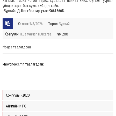
хагалах, тариа ногоо тарих, худалдаа наймаа хийх, бүтээл туурвил
үйлдэх зэрэг батжуулах үйлд ч сайн.
-Зурхайч Д. Цогтбаатар. утас: 96616668.
Огноо:
5/8/2026
Төрөл:
Зурхай
Сэтгүүлч:
Н.Батчимэг, Н.Лхагва
288
Мэдээ таалагдсан:
khovdnews.mn таалагдсан:
Сонгууль - 2020
Аймгийн ИТХ