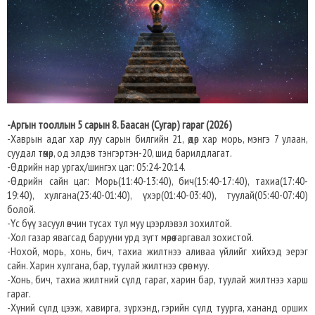
-Аргын тооллын 5 сарын 8. Баасан (Сугар) гараг (2026)
-Хаврын адаг хар луу сарын билгийн 21, өдөр хар морь, мэнгэ 7 улаан,
суудал төмөр, од элдэв тэнгэртэн-20, шид барилдлагат.
-Өдрийн нар ургах/шингэх цаг: 05:24-20:14.
-Өдрийн сайн цаг: Морь(11:40-13:40), бич(15:40-17:40), тахиа(17:40-
19:40), хулгана(23:40-01:40), үхэр(01:40-03:40), туулай(05:40-07:40)
болой.
-Үс бүү засуул өвчин тусах тул муу цээрлэвэл зохилтой.
-Хол газар явагсад барууни урд зүгт мөрөө гаргавал зохистой.
-Нохой, морь, хонь, бич, тахиа жилтнээ аливаа үйлийг хийхэд эерэг
сайн. Харин хулгана, бар, туулай жилтнээ сөрөг муу.
-Хонь, бич, тахиа жилтний сүлд гараг, харин бар, туулай жилтнээ харш
гараг.
-Хүний сүлд цээж, хавирга, зүрхэнд, гэрийн сүлд туурга, хананд орших