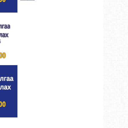
Хүндэтгэлийн барилдаанд 64 бөх оролцлоо
Ховд аймаг-8/3/2026
Улсын цол, чимэг хүртсэн бөхчүүд,
харваачдад хүндэтгэл үзүүлэв
Ховд
аймаг-8/2/2026
Үндэсний сурын харвааны шилдгүүд
тодорлоо
Ховд аймаг-8/2/2026
Ахмад бөхчүүд, харваачид, уяачдад
хүндэтгэл үзүүллээ
Ховд аймаг-8/2/2026
Шагайн харвааны шилдгүүд тодорлоо
Ховд
аймаг-8/2/2026
Өсвөрийн барилдаанд 32 бөх оролцов
Ховд
аймаг-8/2/2026
Аргын тооллын 8 сарын 2. Ням (Адьяа)
гараг (2026)
Ховд аймаг-8/2/2026