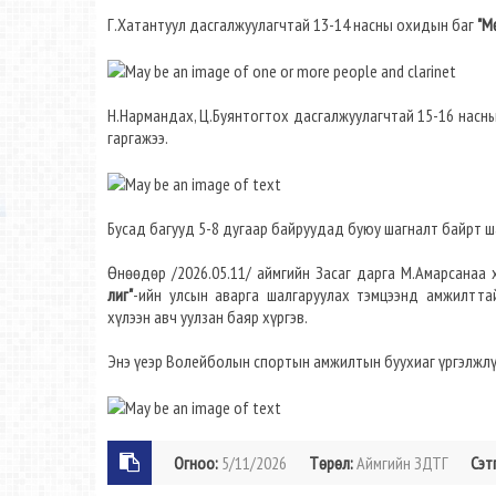
Г.Хатантуул дасгалжуулагчтай 13-14 насны охидын баг
"М
Н.Нармандах, Ц.Буянтогтох дасгалжуулагчтай 15-16 насн
гаргажээ.
Бусад багууд 5-8 дугаар байруудад буюу шагналт байрт ш
Өнөөдөр /2026.05.11/ аймгийн Засаг дарга М.Амарсана
лиг"
-ийн улсын аварга шалгаруулах тэмцээнд амжилтта
хүлээн авч уулзан баяр хүргэв.
Энэ үеэр Волейболын спортын амжилтын буухиаг үргэлжлү
Огноо:
5/11/2026
Төрөл:
Аймгийн ЗДТГ
Сэт