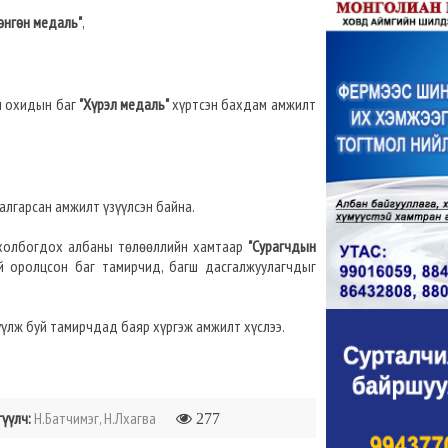
өнгөн медаль"
,
ы охидын баг
"Хүрэл медаль"
хүртсэн бахдам амжилт
алгарсан амжилт үзүүлсэн байна.
а холбогдох албаны төлөөллийн хамтаар
"Сурагчдын
й оролцсон баг тамирчид, багш дасгалжуулагчдыг
үлж буй тамирчдад баяр хүргэж амжилт хүслээ.
гүүлч:
Н.Батчимэг, Н.Лхагва
277