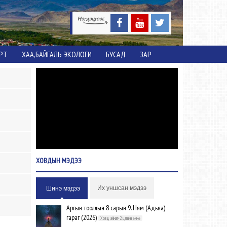
ОРТ
ХАА,БАЙГАЛЬ ЭКОЛОГИ
БУСАД
ЗАР
ХОВДЫН
МЭДЭЭ
Их уншсан мэдээ
Шинэ мэдээ
Аргын тооллын 8 сарын 9. Ням (Адьяа)
гараг (2026)
Ховд аймаг-2 цагийн өмнө