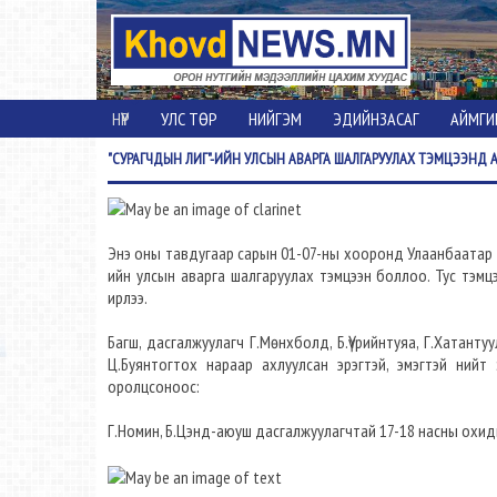
НҮҮР
УЛС ТӨР
НИЙГЭМ
ЭДИЙНЗАСАГ
АЙМГИ
"СУРАГЧДЫН
ЛИГ"-ИЙН УЛСЫН АВАРГА ШАЛГАРУУЛАХ ТЭМЦЭЭНД
Энэ оны тавдугаар сарын 01-07-ны хооронд Улаанбаатар
ийн улсын аварга шалгаруулах тэмцээн боллоо. Тус тэ
ирлээ.
Багш, дасгалжуулагч Г.Мөнхболд, Б.Үүрийнтуяа, Г.Хатанту
Ц.Буянтогтох нараар ахлуулсан эрэгтэй, эмэгтэй нийт
оролцсоноос:
Г.Номин, Б.Цэнд-аюуш дасгалжуулагчтай 17-18 насны охи