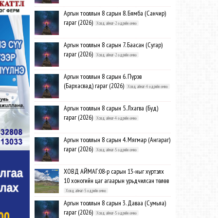
Аргын тооллын 8 сарын 8. Бямба (Санчир)
гараг (2026)
Ховд аймаг-2 өдрийн өмнө
Аргын тооллын 8 сарын 7. Баасан (Сугар)
гараг (2026)
Ховд аймаг-2 өдрийн өмнө
Аргын тооллын 8 сарын 6. Пүрэв
(Бархасвад) гараг (2026)
Ховд аймаг-4 өдрийн өмнө
Аргын тооллын 8 сарын 5. Лхагва (Буд)
гараг (2026)
Ховд аймаг-4 өдрийн өмнө
Аргын тооллын 8 сарын 4. Мягмар (Ангараг)
гараг (2026)
Ховд аймаг-5 өдрийн өмнө
ХОВД АЙМАГ:08-р сарын 13-ныг хүртэлх
10 хоногийн цаг агаарын урьдчилсан төлөв
Ховд аймаг-5 өдрийн өмнө
Аргын тооллын 8 сарын 3. Даваа (Сумьяа)
гараг (2026)
Ховд аймаг-5 өдрийн өмнө