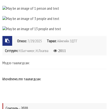
Огноо:
7/29/2025
Төрөл:
Аймгийн ЗДТГ
Сэтгүүлч:
Н.Батчимэг, Н.Лхагва
2011
Мэдээ таалагдсан:
khovdnews.mn таалагдсан:
Сонгууль - 2020