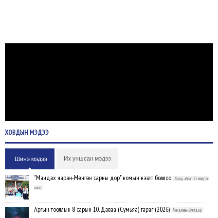
ХОВДЫН
МЭДЭЭ
Их уншсан мэдээ
Шинэ мэдээ
"Мандах наран-Мөнгөн сарны дор" номын нээлт боллоо
Ховд аймаг-25 минутын
өмнө
Аргын тооллын 8 сарын 10. Даваа (Сумьяа) гараг (2026)
Чандмань-Өчигдөр