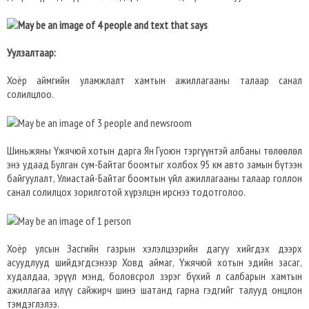
Уулзалтаар:
Хоёр аймгийн уламжлалт хамтын ажиллагааны талаар санал
солилцлоо.
Шиньжяны Үжячюй хотын дарга Ян Гуоюн тэргүүнтэй албаны төлөөлөл
энэ удаад Булган сум-Байтаг боомтыг холбох 95 км авто замын бүтээн
байгуулалт, Улиастай-Байтаг боомтын үйл ажиллагааны талаар голлон
санал солилцох зорилготой хүрэлцэн ирснээ тодотголоо.
Хоёр улсын Засгийн газрын хэлэлцээрийн дагуу хийгдэх дээрх
асуудлууд шийдэгдсэнээр Ховд аймаг, Үжячюй хотын эдийн засаг,
худалдаа, эрүүл мэнд, боловсрол зэрэг бүхий л салбарын хамтын
ажиллагаа илүү сайжирч шинэ шатанд гарна гэдгийг талууд онцлон
тэмдэглэлээ.