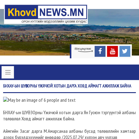
БНХАУ-ЫН
ШУӨЗОРНЫ ҮЖЯЧЮЙ ХОТЫН ДАРГА ХОВД АЙМАГТ АЖИЛЛАЖ БАЙНА
БНХАУ-ын ШУӨЗОрны Үжячюй хотын дарга Ян Гуоюн тэргүүнтэй албаны
төлөөлөл Ховд аймагт ажиллаж байна.
Аймгийн Засаг дарга М.Амарсанаа албаны бусад төлөөллийн хамтаар
дээрх бүрэлдэхүүнийг өнөөдөр /2025.07.29/ хүлээн авч уулзав