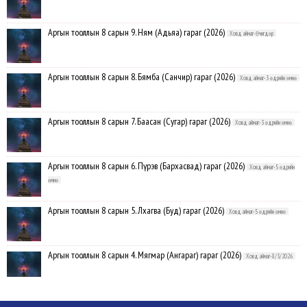
Аргын тооллын 8 сарын 9. Ням (Адьяа) гараг (2026)
Ховд аймаг-Өчигдөр
Аргын тооллын 8 сарын 8. Бямба (Санчир) гараг (2026)
Ховд аймаг-3 өдрийн өмнө
Аргын тооллын 8 сарын 7. Баасан (Сугар) гараг (2026)
Ховд аймаг-3 өдрийн өмнө
Аргын тооллын 8 сарын 6. Пүрэв (Бархасвад) гараг (2026)
Ховд аймаг-5 өдрийн
өмнө
Аргын тооллын 8 сарын 5. Лхагва (Буд) гараг (2026)
Ховд аймаг-5 өдрийн өмнө
Аргын тооллын 8 сарын 4. Мягмар (Ангараг) гараг (2026)
Ховд аймаг-8/3/2026
ХОВД АЙМАГ:08-р сарын 13-ныг хүртэлх 10 хоногийн цаг агаарын