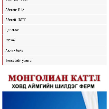
Аймгийн ИТХ
Аймгийн ЗДТГ
Цаг агаар
Зурхай
Ажлын байр
Тендерийн урилга