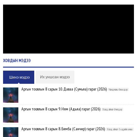
ХОВДЫН
МЭДЭЭ
Их уншсан мэдээ
Шинэ мэдээ
Аргын тооллын 8 сарын 10. Даваа (Сумьяа) гараг (2026)
Чандмань-Өнөөдөр
Аргын тооллын 8 сарын 9. Ням (Адьяа) гараг (2026)
Ховд аймаг-Өчигдөр
Аргын тооллын 8 сарын 8. Бямба (Санчир) гараг (2026)
Ховд аймаг-3 өдрийн өмнө