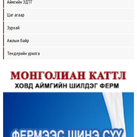
Аймгийн ЗДТГ
Цаг агаар
Зурхай
Ажлын байр
Тендерийн урилга