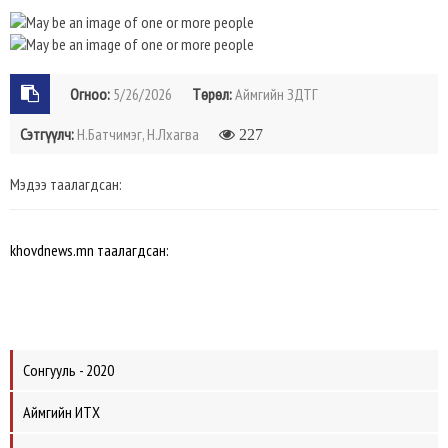
Огноо:
5/26/2026
Төрөл:
Аймгийн ЗДТГ
Сэтгүүлч:
Н.Батчимэг, Н.Лхагва
227
Мэдээ таалагдсан:
khovdnews.mn таалагдсан:
Сонгууль - 2020
Аймгийн ИТХ