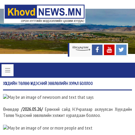
ХҮҮХДИЙН
ТӨЛӨӨ ҮНДЭСНИЙ ЗӨВЛӨЛИЙН ХУРАЛ БОЛЛОО
Өнөөдөр
/2026.05.26/
Ерөнхий сайд Н.Учралаар ахлуулсан Хүүхдийн
Төлөө Үндэсний зөвлөлийн ээлжит хуралдаан боллоо.