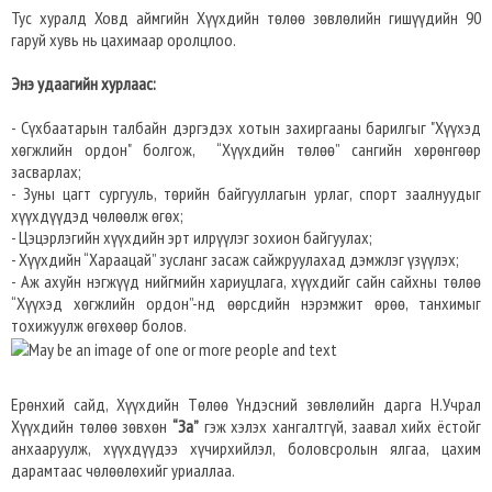
Тус хуралд Ховд аймгийн Хүүхдийн төлөө зөвлөлийн гишүүдийн 90
гаруй хувь нь цахимаар оролцлоо.
Энэ удаагийн хурлаас:
- Сүхбаатарын талбайн дэргэдэх хотын захиргааны барилгыг "Хүүхэд
хөгжлийн ордон" болгож, “Хүүхдийн төлөө” сангийн хөрөнгөөр
засварлах;
- Зуны цагт сургууль, төрийн байгууллагын урлаг, спорт заалнуудыг
хүүхдүүдэд чөлөөлж өгөх;
- Цэцэрлэгийн хүүхдийн эрт илрүүлэг зохион байгуулах;
- Хүүхдийн “Хараацай” зусланг засаж сайжруулахад дэмжлэг үзүүлэх;
- Аж ахуйн нэгжүүд нийгмийн хариуцлага, хүүхдийг сайн сайхны төлөө
“Хүүхэд хөгжлийн ордон”-нд өөрсдийн нэрэмжит өрөө, танхимыг
тохижуулж өгөхөөр болов.
Ерөнхий сайд, Хүүхдийн Төлөө Үндэсний зөвлөлийн дарга Н.Учрал
Хүүхдийн төлөө зөвхөн
“За”
гэж хэлэх хангалтгүй, заавал хийх ёстойг
анхааруулж, хүүхдүүдээ хүчирхийлэл, боловсролын ялгаа, цахим
дарамтаас чөлөөлөхийг уриаллаа.