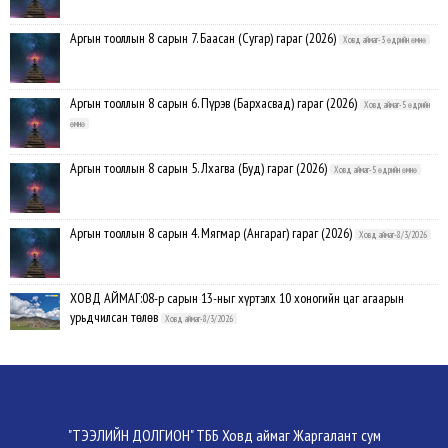
Аргын тооллын 8 сарын 7. Баасан (Сугар) гараг (2026)
Ховд аймаг-3 өдрийн өмнө
Аргын тооллын 8 сарын 6. Пүрэв (Бархасвад) гараг (2026)
Ховд аймаг-5 өдрийн
өмнө
Аргын тооллын 8 сарын 5. Лхагва (Буд) гараг (2026)
Ховд аймаг-5 өдрийн өмнө
Аргын тооллын 8 сарын 4. Мягмар (Ангараг) гараг (2026)
Ховд аймаг-8/3/2026
ХОВД АЙМАГ:08-р сарын 13-ныг хүртэлх 10 хоногийн цаг агаарын
урьдчилсан төлөв
Ховд аймаг-8/3/2026
Аргын тооллын 8 сарын 3. Даваа (Сумьяа) гараг (2026)
Ховд аймаг-8/3/2026
Хүндэтгэлийн барилдаанд 64 бөх оролцлоо
Ховд аймаг-8/3/2026
"ТЭЭЛИЙН ДОЛГИОН" ТББ Ховд аймаг Жаргалант сум