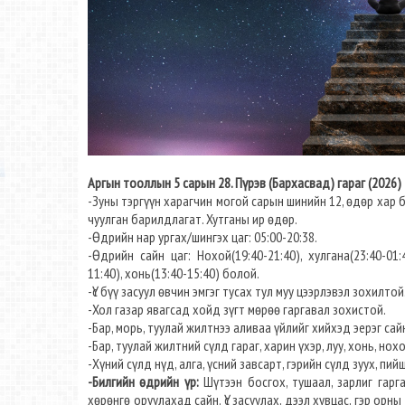
Аргын тооллын 5 сарын 28. Пүрэв (Бархасвад) гараг (2026)
-Зуны тэргүүн харагчин могой сарын шинийн 12, өдөр хар б
чуулган барилдлагат. Хутганы ир өдөр.
-Өдрийн нар ургах/шингэх цаг: 05:00-20:38.
-Өдрийн сайн цаг: Нохой(19:40-21:40), хулгана(23:40-01:40
11:40), хонь(13:40-15:40) болой.
-Үс бүү засуул өвчин эмгэг тусах тул муу цээрлэвэл зохилтой
-Хол газар явагсад хойд зүгт мөрөө гаргавал зохистой.
-Бар, морь, туулай жилтнээ аливаа үйлийг хийхэд эерэг сайн.
-Бар, туулай жилтний сүлд гараг, харин үхэр, луу, хонь, нох
-Хүний сүлд нүд, алга, үсний завсарт, гэрийн сүлд зуух, п
-Билгийн өдрийн үр:
Шүтээн босгох, тушаал, зарлиг гарга
хөрөнгө оруулахад сайн. Үс засуулах, дээл хувцас, гэр орны 