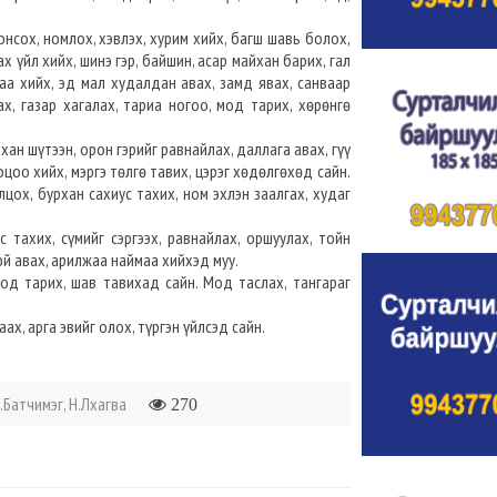
сонсох, номлох, хэвлэх, хурим хийх, багш шавь болох,
гах үйл хийх, шинэ гэр, байшин, асар майхан барих, гал
аа хийх, эд мал худалдан авах, замд явах, санваар
ах, газар хагалах, тариа ногоо, мод тарих, хөрөнгө
хан шүтээн, орон гэрийг равнайлах, даллага авах, гүү
ооцоо хийх, мэргэ төлгө тавих, цэрэг хөдөлгөхөд сайн.
лцох, бурхан сахиус тахих, ном эхлэн заалгах, худаг
 тахих, сүмийг сэргээх, равнайлах, оршуулах, тойн
ой авах, арилжаа наймаа хийхэд муу.
 мод тарих, шав тавихад сайн. Мод таслах, тангараг
ах, арга эвийг олох, түргэн үйлсэд сайн.
.Батчимэг, Н.Лхагва
270