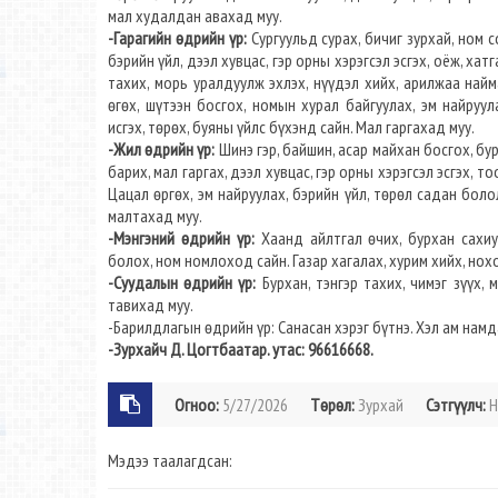
мал худалдан авахад муу.
-Гарагийн өдрийн үр:
Сургуульд сурах, бичиг зурхай, ном 
бэрийн үйл, дээл хувцас, гэр орны хэрэгсэл эсгэх, оёж, хат
тахих, морь уралдуулж эхлэх, нүүдэл хийх, арилжаа найм
өгөх, шүтээн босгох, номын хурал байгуулах, эм найруул
исгэх, төрөх, буяны үйлс бүхэнд сайн. Мал гаргахад муу.
-Жил өдрийн үр:
Шинэ гэр, байшин, асар майхан босгох, бур
барих, мал гаргах, дээл хувцас, гэр орны хэрэгсэл эсгэх, т
Цацал өргөх, эм найруулах, бэрийн үйл, төрөл садан боло
малтахад муу.
-Мэнгэний өдрийн үр:
Хаанд айлтгал өчих, бурхан сахиус
болох, ном номлоход сайн. Газар хагалах, хурим хийх, нох
-Суудалын өдрийн үр:
Бурхан, тэнгэр тахих, чимэг зүүх,
тавихад муу.
-Барилдлагын өдрийн үр: Санасан хэрэг бүтнэ. Хэл ам намда
-Зурхайч Д. Цогтбаатар. утас: 96616668.
Огноо:
5/27/2026
Төрөл:
Зурхай
Сэтгүүлч:
Н
Мэдээ таалагдсан: