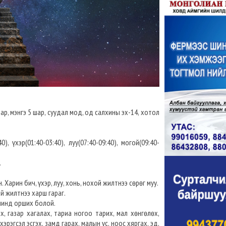
ар, мэнгэ 5 шар, суудал мод, од салхины эх-14, хотол
), үхэр(01:40-03:40), луу(07:40-09:40), могой(09:40-
.
 Харин бич, үхэр, луу, хонь, нохой жилтнээ сөрөг муу.
ой жилтнээ харш гараг.
ийшинд орших болой.
х, газар хагалах, тариа ногоо тарих, мал хөнгөлөх,
хэрэгсэл эсгэх, замд гарах, малын үс, ноос хяргах, эд,