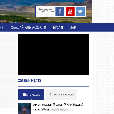
ОРТ
ХАА,БАЙГАЛЬ ЭКОЛОГИ
БУСАД
ЗАР
ХОВДЫН
МЭДЭЭ
Их уншсан мэдээ
Шинэ мэдээ
Аргын тооллын 8 сарын 9. Ням (Адьяа)
гараг (2026)
Ховд аймаг-Өнөөдөр