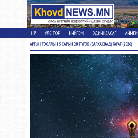
НҮҮР
УЛС ТӨР
НИЙГЭМ
ЭДИЙНЗАСАГ
АЙМГИ
АРГЫН
ТООЛЛЫН 5 САРЫН 28. ПҮРЭВ (БАРХАСВАД) ГАРАГ (2026)