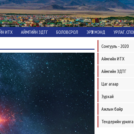
ЙН ИТХ
АЙМГИЙН ЗДТГ
БОЛОВСРОЛ
ЭРҮҮЛ МЭНД
УРЛАГ, СП
Сонгууль - 2020
Аймгийн ИТХ
Аймгийн ЗДТГ
Цаг агаар
Зурхай
Ажлын байр
Тендерийн урилга