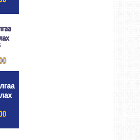
Хүндэтгэлийн барилдаанд 64 бөх оролцлоо
Ховд аймаг-8/3/2026
Улсын цол, чимэг хүртсэн бөхчүүд,
харваачдад хүндэтгэл үзүүлэв
Ховд
аймаг-8/2/2026
Үндэсний сурын харвааны шилдгүүд
тодорлоо
Ховд аймаг-8/2/2026
Ахмад бөхчүүд, харваачид, уяачдад
хүндэтгэл үзүүллээ
Ховд аймаг-8/2/2026
Шагайн харвааны шилдгүүд тодорлоо
Ховд
аймаг-8/2/2026
Өсвөрийн барилдаанд 32 бөх оролцов
Ховд
аймаг-8/2/2026
Аргын тооллын 8 сарын 2. Ням (Адьяа)
гараг (2026)
Ховд аймаг-8/2/2026