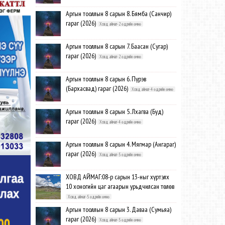
Аргын тооллын 8 сарын 8. Бямба (Санчир)
гараг (2026)
Ховд аймаг-2 өдрийн өмнө
Аргын тооллын 8 сарын 7. Баасан (Сугар)
гараг (2026)
Ховд аймаг-2 өдрийн өмнө
Аргын тооллын 8 сарын 6. Пүрэв
(Бархасвад) гараг (2026)
Ховд аймаг-4 өдрийн өмнө
Аргын тооллын 8 сарын 5. Лхагва (Буд)
гараг (2026)
Ховд аймаг-4 өдрийн өмнө
Аргын тооллын 8 сарын 4. Мягмар (Ангараг)
гараг (2026)
Ховд аймаг-5 өдрийн өмнө
ХОВД АЙМАГ:08-р сарын 13-ныг хүртэлх
10 хоногийн цаг агаарын урьдчилсан төлөв
Ховд аймаг-5 өдрийн өмнө
Аргын тооллын 8 сарын 3. Даваа (Сумьяа)
гараг (2026)
Ховд аймаг-5 өдрийн өмнө