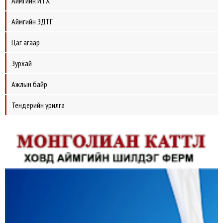
Аймгийн ИТХ
Аймгийн ЗДТГ
Цаг агаар
Зурхай
Ажлын байр
Тендерийн урилга