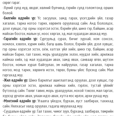
сөрөг гараг.
-Хүний сүлд нүд, өвдөг, хөлний булчинд, гэрийн сүлд голомтонд орших
болой.
-Билгийн өдрийн үр:
Үс засуулах, замд гарах, үхэгсдийн үйл, газар
хагалах, тариа ногоо тарих, хөрөнгө оруулахад сайн. Анд бололцох,
дээл хувцас, гэр орны хэрэгсэл эсгэх, бэрийн үйл, шинэ гэр, байшин, асар
майхан босгох, малын үс, ноос хяргах, эд, мал худалдан авахад муу.
-Гарагийн өдрийн үр:
Сургуульд сурах, бичиг зурхай, ном сонсох,
номлох, хэвлэх, хурим хийх, багш шавь болох, бэрийн үйл, дээл хувцас,
гэр орны хэрэгсэл эсгэх, оёж, хатгах үйл хийх, шинэ гэр, байшин, асар
майхан барих, гал тахих, морь уралдуулж эхлэх, нүүдэл хийх, арилжаа
наймаа хийх, эд мал худалдан авах, замд явах, санваар өгөх, шүтээн
босгох, номын хурал байгуулах, эм найруулах, газар хагалах, тариа
ногоо, мод тарих, хөрөнгө исгэх, төрөх, буяны үйлс бүхэнд сайн. Мал
гаргахад муу.
-Жил өдрийн үр:
Шинэ барилгыг ашиглалтанд оруулах, дээл хувцас, гэр
орны хэрэгсэл эсгэх, арилжаа наймаа хийх, гэрлэх, тустай үйлийг
бүтээхэд сайн. Төлөг тавих, морь уралдуулах, нохой тэжээх, мал гаргах,
хүүхэд үрчлэн авах, улаан идээ авах, хутга мэс ирлэх, архи уухад муу.
-Мэнгэний өдрийн үр:
Угаалга үйлдэх, бурхан, луст залбирах, тахихад
сайн. Нялхасыг хөлд оруулах, гадагш явуулахад муу.
-Суудалын өдрийн үр: Гал тахих, чимэг зүүх, бурханд залбирах, төмрийн