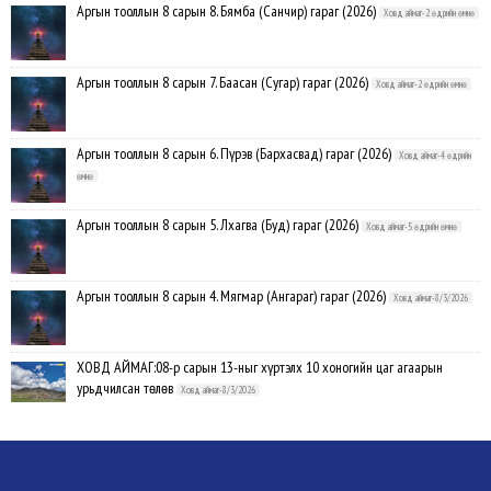
Аргын тооллын 8 сарын 8. Бямба (Санчир) гараг (2026)
Ховд аймаг-2 өдрийн өмнө
Аргын тооллын 8 сарын 7. Баасан (Сугар) гараг (2026)
Ховд аймаг-2 өдрийн өмнө
Аргын тооллын 8 сарын 6. Пүрэв (Бархасвад) гараг (2026)
Ховд аймаг-4 өдрийн
өмнө
Аргын тооллын 8 сарын 5. Лхагва (Буд) гараг (2026)
Ховд аймаг-5 өдрийн өмнө
Аргын тооллын 8 сарын 4. Мягмар (Ангараг) гараг (2026)
Ховд аймаг-8/3/2026
ХОВД АЙМАГ:08-р сарын 13-ныг хүртэлх 10 хоногийн цаг агаарын
урьдчилсан төлөв
Ховд аймаг-8/3/2026
Аргын тооллын 8 сарын 3. Даваа (Сумьяа) гараг (2026)
Ховд аймаг-8/3/2026