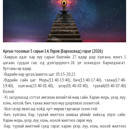
Аргын тооллын 5 сарын 14. Пүрэв (Бархасвад) гараг (2026)
-Хаврын адаг хар луу сарын билгийн 27, өдөр шар хулгана, мэнгэ 1
цагаан, суудал гал, од дэлгэрүүлэгч-26, үл зохилдох барилдлагат.
Хутганы ир өдөр.
-Өдрийн нар ургах/шингэх цаг: 05:15-20:22.
-Өдрийн сайн цаг: Морь(11:40-13:40), бич(15:40-17:40), тахиа(17:40-
19:40), хулгана(23:40-01:40), үхэр(01:40-03:40), туулай(05:40-07:40)
болой.
-Үс засуулахад сэтгэл амгалан өлзийтэй маш сайн. Харин морь, үхэр, луу,
хонь, нохой, бич, тахиа жилтнээ муу цээрлэвэл зохилтой.
-Хол газар явагсад хойд зүгт мөрөө гаргавал зохистой.
-Бич, хулгана, бар, туулай жилтнээ аливаа үйлийг хийхэд эерэг сайн.
Харин морь, үхэр, луу, хонь, нохой жилтнээ сөрөг муу.
-Бар, туулай жилтний сүлд гараг, харин үхэр, луу, хонь, нохой жилтнээ