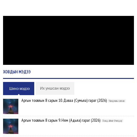
ХОВДЫН
МЭДЭЭ
Их уншсан мэдээ
Шинэ мэдээ
Аргын тооллын 8 сарын 10. Даваа (Сумьяа) гараг (2026)
Чандмань-саяхан
Аргын тооллын 8 сарын 9. Ням (Адьяа) гараг (2026)
Ховд аймаг-Өчигдөр