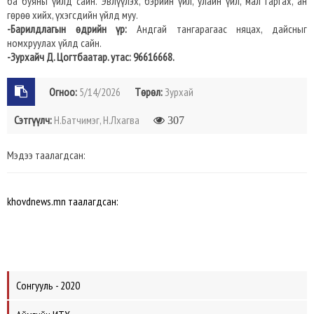
ба буяны үйлд сайн. Эвлүүлэх, бэрийн үйл, улайн үйл, мал гаргах, ан
гөрөө хийх, үхэгсдийн үйлд муу.
-Барилдлагын өдрийн үр:
Андгай тангарагаас няцах, дайсныг
номхруулах үйлд сайн.
-Зурхайч Д. Цогтбаатар. утас: 96616668.
Огноо:
5/14/2026
Төрөл:
Зурхай
Сэтгүүлч:
Н.Батчимэг, Н.Лхагва
307
Мэдээ таалагдсан:
khovdnews.mn таалагдсан:
Сонгууль - 2020