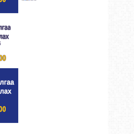
Улсын цол, чимэг хүртсэн бөхчүүд,
харваачдад хүндэтгэл үзүүлэв
Ховд аймаг-5
өдрийн өмнө
Үндэсний сурын харвааны шилдгүүд
тодорлоо
Ховд аймаг-5 өдрийн өмнө
Ахмад бөхчүүд, харваачид, уяачдад
хүндэтгэл үзүүллээ
Ховд аймаг-5 өдрийн өмнө
Шагайн харвааны шилдгүүд тодорлоо
Ховд
аймаг-5 өдрийн өмнө
Өсвөрийн барилдаанд 32 бөх оролцов
Ховд
аймаг-5 өдрийн өмнө
Аргын тооллын 8 сарын 2. Ням (Адьяа)
гараг (2026)
Ховд аймаг-8/2/2026
Халхын Эрхэмбаяр Монгол Улсын
“УРЛАГИЙН ГАВЬЯАТ ЗҮТГЭЛТЭН” цол