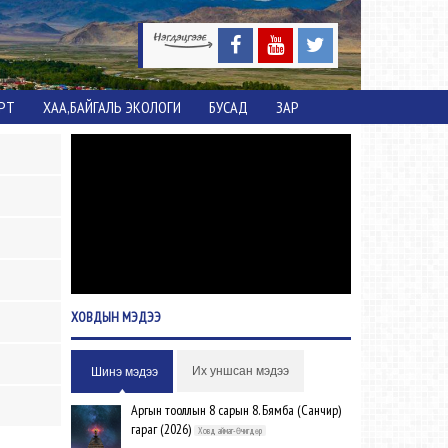
ОРТ
ХАА,БАЙГАЛЬ ЭКОЛОГИ
БУСАД
ЗАР
ХОВДЫН
МЭДЭЭ
Их уншсан мэдээ
Шинэ мэдээ
Аргын тооллын 8 сарын 8. Бямба (Санчир)
гараг (2026)
Ховд аймаг-Өчигдөр