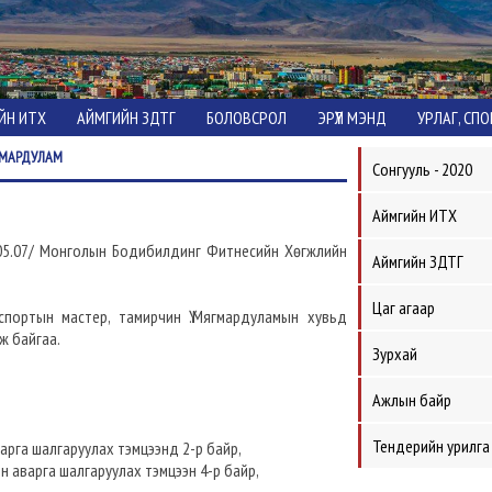
ЙН ИТХ
АЙМГИЙН ЗДТГ
БОЛОВСРОЛ
ЭРҮҮЛ МЭНД
УРЛАГ, СП
ГМАРДУЛАМ
Сонгууль - 2020
Аймгийн ИТХ
.05.07/ Монголын Бодибилдинг Фитнесийн Хөгжлийн
Аймгийн ЗДТГ
Цаг агаар
портын мастер, тамирчин Ү.Мягмардуламын хувьд
ж байгаа.
Зурхай
Ажлын байр
Тендерийн урилга
варга шалгаруулах тэмцээнд 2-р байр,
н аварга шалгаруулах тэмцээн 4-р байр,