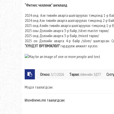
“Фитнес челленж” ангилалд
2024 онд Ази тивийн аварга шалгаруулах тэмцээнд 1-р ба
2024 онд Ази тивийн аварга шалгаруулах тэмцээнд 2-р бай
2025 онд Азийн тивийн аварга шалгаруулах тэмцээнд 1-р 
2025 оны Дэлхийн аварга 3-р байр /silver master төрөл/
2025 онд Дэлхийн аварга 3-р байр /mixed төрөл/
2025 он Дэлхийн аварга 4-р байр /silver/ шалгарсан.
"ХҮНДЭТ ӨРГӨМЖЛӨЛ"
гардуулж амжилт хүслээ.
Огноо:
5/7/2026
Төрөл:
Аймгийн ЗДТГ
Сэтгү
Мэдээ таалагдсан:
khovdnews.mn таалагдсан: