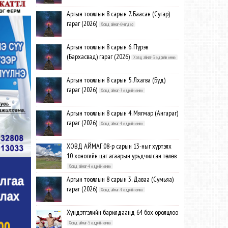
Аргын тооллын 8 сарын 7. Баасан (Сугар)
гараг (2026)
Ховд аймаг-Өчигдөр
Аргын тооллын 8 сарын 6. Пүрэв
(Бархасвад) гараг (2026)
Ховд аймаг-3 өдрийн өмнө
Аргын тооллын 8 сарын 5. Лхагва (Буд)
гараг (2026)
Ховд аймаг-3 өдрийн өмнө
Аргын тооллын 8 сарын 4. Мягмар (Ангараг)
гараг (2026)
Ховд аймаг-4 өдрийн өмнө
ХОВД АЙМАГ:08-р сарын 13-ныг хүртэлх
10 хоногийн цаг агаарын урьдчилсан төлөв
Ховд аймаг-4 өдрийн өмнө
Аргын тооллын 8 сарын 3. Даваа (Сумьяа)
гараг (2026)
Ховд аймаг-4 өдрийн өмнө
Хүндэтгэлийн барилдаанд 64 бөх оролцлоо
Ховд аймаг-5 өдрийн өмнө