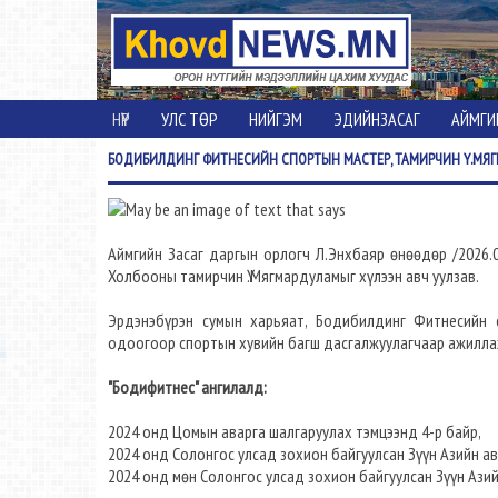
НҮҮР
УЛС ТӨР
НИЙГЭМ
ЭДИЙНЗАСАГ
АЙМГИ
БОДИБИЛДИНГ
ФИТНЕСИЙН СПОРТЫН МАСТЕР, ТАМИРЧИН Ү.МЯ
Аймгийн Засаг даргын орлогч Л.Энхбаяр өнөөдөр /2026
Холбооны тамирчин Ү.Мягмардуламыг хүлээн авч уулзав.
Эрдэнэбүрэн сумын харьяат, Бодибилдинг Фитнесийн с
одоогоор спортын хувийн багш дасгалжуулагчаар ажилла
"Бодифитнес" ангилалд:
2024 oнд Цомын аварга шалгаруулах тэмцээнд 4-р байр,
2024 онд Солонгос улсад зохион байгуулсан Зүүн Азийн а
2024 онд мөн Солонгос улсад зохион байгуулсан Зүүн Азий