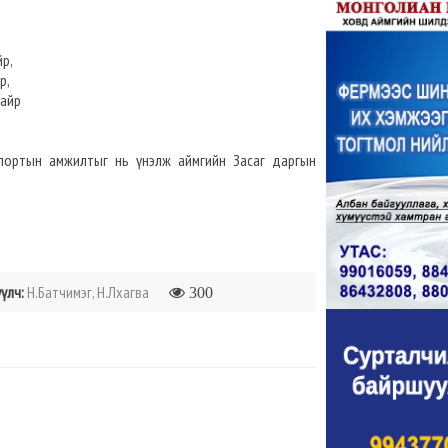
йр,
р,
байр
 Спортын амжилтыг нь үнэлж аймгийн Засаг даргын
үлч:
Н.Батчимэг, Н.Лхагва
300