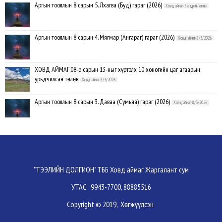
Аргын тооллын 8 сарын 5. Лхагва (Буд) гараг (2026)
Ховд аймаг-5 өдрийн өмнө
Аргын тооллын 8 сарын 4. Мягмар (Ангараг) гараг (2026)
Ховд аймаг-8/3/2026
ХОВД АЙМАГ:08-р сарын 13-ныг хүртэлх 10 хоногийн цаг агаарын
урьдчилсан төлөв
Ховд аймаг-8/3/2026
Аргын тооллын 8 сарын 3. Даваа (Сумьяа) гараг (2026)
Ховд аймаг-8/3/2026
Хүндэтгэлийн барилдаанд 64 бөх оролцлоо
Ховд аймаг-8/3/2026
Улсын цол, чимэг хүртсэн бөхчүүд, харваачдад хүндэтгэл үзүүлэв
Ховд
"ТЭЭЛИЙН ДОЛГИОН" ТББ Ховд аймаг Жаргалант сум
аймаг-8/2/2026
УТАС: 9943-7700, 88885516
Үндэсний сурын харвааны шилдгүүд тодорлоо
Ховд аймаг-8/2/2026
Copyright © 2019, Хөгжүүлсэн