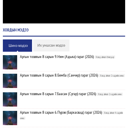
ХОВДЫН
МЭДЭЭ
Их уншсан мэдээ
Шинэ мэдээ
Аргын тооллын 8 сарын 9. Ням (Адьяа) гараг (2026)
Ховд аймаг-Өчигдөр
Аргын тооллын 8 сарын 8. Бямба (Санчир) гараг (2026)
Ховд аймаг-2 өдрийн өмнө
Аргын тооллын 8 сарын 7. Баасан (Сугар) гараг (2026)
Ховд аймаг-2 өдрийн өмнө
Аргын тооллын 8 сарын 6. Пүрэв (Бархасвад) гараг (2026)
Ховд аймаг-4 өдрийн
өмнө