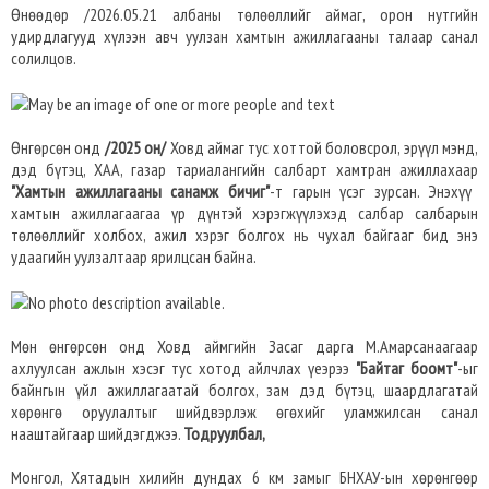
Өнөөдөр /2026.05.21 албаны төлөөллийг аймаг, орон нутгийн
удирдлагууд хүлээн авч уулзан хамтын ажиллагааны талаар санал
солилцов.
Өнгөрсөн онд
/2025 он/
Ховд аймаг тус хоттой боловсрол, эрүүл мэнд,
дэд бүтэц, ХАА, газар тариалангийн салбарт хамтран ажиллахаар
"Хамтын ажиллагааны санамж бичиг"
-т гарын үсэг зурсан. Энэхүү
хамтын ажиллагаагаа үр дүнтэй хэрэгжүүлэхэд салбар салбарын
төлөөллийг холбох, ажил хэрэг болгох нь чухал байгааг бид энэ
удаагийн уулзалтаар ярилцсан байна.
Мөн өнгөрсөн онд Ховд аймгийн Засаг дарга М.Амарсанаагаар
ахлуулсан ажлын хэсэг тус хотод айлчлах үеэрээ
"Байтаг боомт"
-ыг
байнгын үйл ажиллагаатай болгох, зам дэд бүтэц, шаардлагатай
хөрөнгө оруулалтыг шийдвэрлэж өгөхийг уламжилсан санал
нааштайгаар шийдэгджээ.
Тодруулбал,
Монгол, Хятадын хилийн дундах 6 км замыг БНХАУ-ын хөрөнгөөр