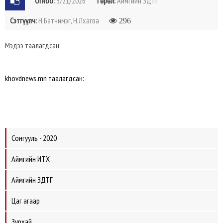
Огноо:
5/21/2026
Төрөл:
Аймгийн ЗДТГ
Сэтгүүлч:
Н.Батчимэг, Н.Лхагва
296
Мэдээ таалагдсан:
khovdnews.mn таалагдсан:
Сонгууль - 2020
Аймгийн ИТХ
Аймгийн ЗДТГ
Цаг агаар
Зурхай