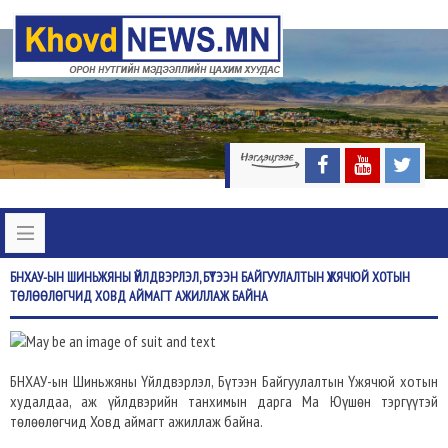
БНХАУ-ЫН
ШИНЬЖЯНЫ ҮЙЛДВЭРЛЭЛ, БҮТЭЭН БАЙГУУЛАЛТЫН ҮЖЯЧЮЙ ХОТЫН
ТӨЛӨӨЛӨГЧИД ХОВД АЙМАГТ АЖИЛЛАЖ БАЙНА
БНХАУ-ын Шиньжяны Үйлдвэрлэл, Бүтээн Байгуулалтын Үжячюй хотын
худалдаа, аж үйлдвэрийн танхимын дарга Ма Юүшөн тэргүүтэй
төлөөлөгчид Ховд аймагт ажиллаж байна.