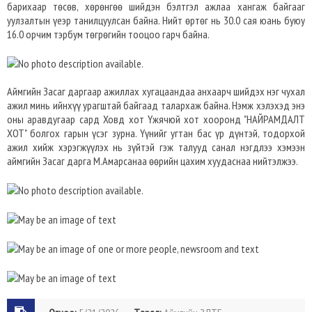
барихаар төсөв, хөрөнгөө шийдэн бэлтгэл ажлаа хангаж байгааг
уулзалтын үеэр танилцуулсан байна. Нийт өртөг нь 30.0 сая юань буюу
16.0 орчим тэрбум төгрөгийн тооцоо гарч байна.
Аймгийн Засаг даргаар ажиллах хугацаандаа анхаарч шийдэх нэг чухал
ажил минь ийнхүү урагштай байгаад талархаж байна. Нэмж хэлэхэд энэ
оны аравдугаар сард Ховд хот Үжячюй хот хооронд "НАЙРАМДАЛТ
ХОТ" болгох гарын үсэг зурна. Үүнийг угтан бас үр дүнтэй, тодорхой
ажил хийж хэрэгжүүлэх нь зүйтэй гэж талууд санал нэгдлээ хэмээн
аймгийн Засаг дарга М.Амарсанаа өөрийн цахим хуудаснаа нийтэлжээ.