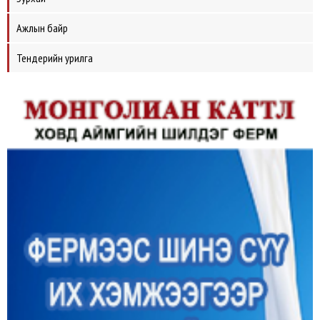
Ажлын байр
Тендерийн урилга