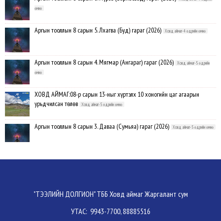
өмнө
Аргын тооллын 8 сарын 5. Лхагва (Буд) гараг (2026)
Ховд аймаг-4 өдрийн өмнө
Аргын тооллын 8 сарын 4. Мягмар (Ангараг) гараг (2026)
Ховд аймаг-5 өдрийн
өмнө
ХОВД АЙМАГ:08-р сарын 13-ныг хүртэлх 10 хоногийн цаг агаарын
урьдчилсан төлөв
Ховд аймаг-5 өдрийн өмнө
Аргын тооллын 8 сарын 3. Даваа (Сумьяа) гараг (2026)
Ховд аймаг-5 өдрийн өмнө
Хүндэтгэлийн барилдаанд 64 бөх оролцлоо
Ховд аймаг-8/3/2026
Улсын цол, чимэг хүртсэн бөхчүүд, харваачдад хүндэтгэл үзүүлэв
Ховд
"ТЭЭЛИЙН ДОЛГИОН" ТББ Ховд аймаг Жаргалант сум
аймаг-8/2/2026
УТАС: 9943-7700, 88885516