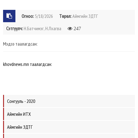
Огноо:
5/18/2026
Төрөл:
Аймгийн ЗДТГ
Сэтгүүлч:
Н.Батчимэг, Н.Лхагва
247
Мэдээ таалагдсан:
khovdnews.mn таалагдсан:
Сонгууль - 2020
Аймгийн ИТХ
Аймгийн ЗДТГ