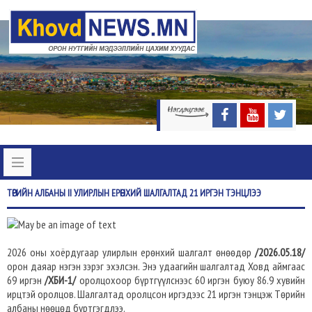
ТӨРИЙН
АЛБАНЫ II УЛИРЛЫН ЕРӨНХИЙ ШАЛГАЛТАД 21 ИРГЭН ТЭНЦЛЭЭ
2026 оны хоёрдугаар улирлын ерөнхий шалгалт өнөөдөр
/2026.05.18/
орон даяар нэгэн зэрэг эхэлсэн. Энэ удаагийн шалгалтад Ховд аймгаас
69 иргэн
/ХБИ-1/
оролцохоор бүртгүүлснээс 60 иргэн буюу 86.9 хувийн
ирцтэй оролцов. Шалгалтад оролцсон иргэдээс 21 иргэн тэнцэж Төрийн
албаны нөөцөд бүртгэгдлээ.