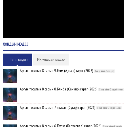
ХОВДЫН
МЭДЭЭ
Их уншсан мэдээ
Шинэ мэдээ
Аргын тооллын 8 сарын 9. Ням (Адьяа) гараг (2026)
Ховд аймаг-Өнөөдөр
Аргын тооллын 8 сарын 8. Бямба (Санчир) гараг (2026)
Ховд аймаг-2 өдрийн өмнө
Аргын тооллын 8 сарын 7. Баасан (Сугар) гараг (2026)
Ховд аймаг-2 өдрийн өмнө
Аргын тооллын 8 сарын 6. Пүрэв (Бархасвад) гараг (2026)
Ховд аймаг-4 өдрийн