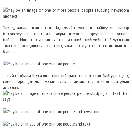
Энэ удаагийн шалгалтад Чадамжийн хүрээнд нийцүүлэн шинээр
боловсруулсан сорил даалгаврыг нэмэлтээр оруулснаараа онцлог
байлаа. Мөн шалгалтын явцыг иргэний нийгмийн байгууллагын
төлөөлөл, хөндлөнгийн хянагчид ажиглаж дүгнэлт өгсөн нь шинэлэг
байлаа.
Төрийн албаны II улирлын ерөнхий шалгалтыг зохион байгуулах дэд
комисс оролцогчдыг гурван ээлжээр амжилттай зохион байгуулан
ажиллав.