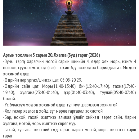
Аргын тооллын 5 сарын 20. Лхагва (Буд) гараг (2026)
-Зуны тэргүүн харагчин могой сарын шинийн 4, өдөр хөх морь, мэнгэ 4
ногоон, суудал мод, од өглөгт охин-6, үл зохилдох барилдлагат. Модон
хохимой өдөр.
-Өдрийн нар ургах/шингэх цаг: 05:08-20:29.
-Өдрийн сайн цаг: Морь(11:40-13:40), бич(15:40-17:40), тахиа(17:40-
19:40), хулгана(23:40-01:40), үхэр(01:40-03:40), туулай(05:40-07:40)
болой.
-Үс бүү засуул модон хохимой өдөр тул муу цээрлэвэл зохилтой.
-Хол газар явагсад хойд зүгт мөрөө гаргавал зохистой.
-Бар, нохой, гахай жилтнээ аливаа үйлийг хийхэд эерэг сайн. Харин
хулгана, могой, морь жилтнээ сөрөг муу.
-Гахай, хулгана жилтний сүлд гараг, харин могой, морь жилтнээ харш
гараг.