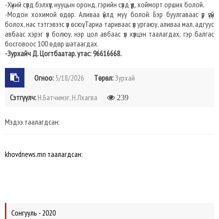
-Хүний сүлд бэлхүүс, нууцын оронд, гэрийн сүлд үүд, хойморт орших болой.
-Модон хохимой өдөр. Аливаа үйлд муу болой. Бэр буулгаваас үр үгүй
болох, нас тэтгэвээс үл өсюү. Тариа тариваас үл ургаюу, аливаа мал, адгуус
авбаас хэрэг үл болюу, нэр цол авбаас үл хүлцэн таалагдах, гэр балгас
босговоос 100 өдөр шатаагдах.
-Зурхайч Д. Цогтбаатар. утас: 96616668.
Огноо:
5/18/2026
Төрөл:
Зурхай
Сэтгүүлч:
Н.Батчимэг, Н.Лхагва
239
Мэдээ таалагдсан:
khovdnews.mn таалагдсан:
Сонгууль - 2020