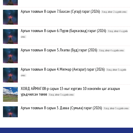
Аргын тооллын 8 сарын 7. Баасан (Сугар) гараг (2026)
Ховд аймаг-2 өдрийн өмнө
Аргын тооллын 8 сарын 6. Пүрэв (Бархасвад) гараг (2026)
Ховд аймаг-4 өдрийн
өмнө
Аргын тооллын 8 сарын 5. Лхагва (Буд) гараг (2026)
Ховд аймаг-4 өдрийн өмнө
Аргын тооллын 8 сарын 4. Мягмар (Ангараг) гараг (2026)
Ховд аймаг-5 өдрийн
өмнө
ХОВД АЙМАГ:08-р сарын 13-ныг хүртэлх 10 хоногийн цаг агаарын
урьдчилсан төлөв
Ховд аймаг-5 өдрийн өмнө
Аргын тооллын 8 сарын 3. Даваа (Сумьяа) гараг (2026)
Ховд аймаг-5 өдрийн өмнө
Хүндэтгэлийн барилдаанд 64 бөх оролцлоо
Ховд аймаг-8/3/2026