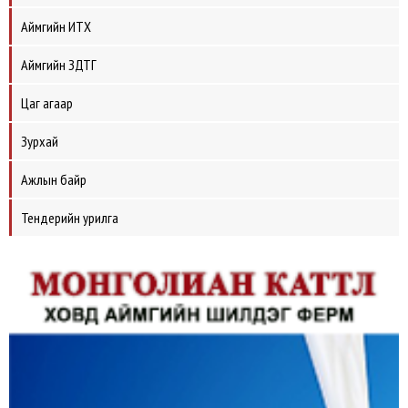
Аймгийн ИТХ
Аймгийн ЗДТГ
Цаг агаар
Зурхай
Ажлын байр
Тендерийн урилга