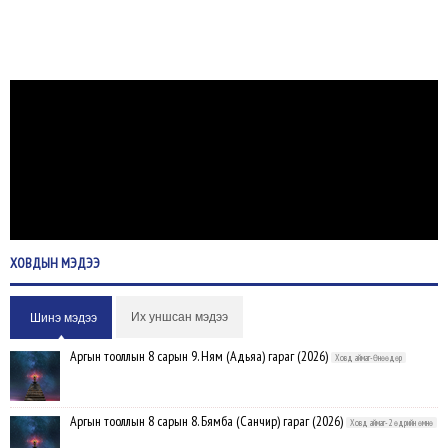
ХОВДЫН
МЭДЭЭ
Их уншсан мэдээ
Шинэ мэдээ
Аргын тооллын 8 сарын 9. Ням (Адьяа) гараг (2026)
Ховд аймаг-Өнөөдөр
Аргын тооллын 8 сарын 8. Бямба (Санчир) гараг (2026)
Ховд аймаг-2 өдрийн өмнө