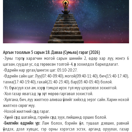
Аргын тооллын 5 сарын 18. Даваа (Сумьяа) гараг (2026)
-Зуны тэргүүн харагчин могой сарын шинийн 2, өдөр хар луу, мэнгэ 6
цагаан, суудал ус, од гөрөөсөн толгой-4, үл зохилдох барилдлагат.
-Өдрийн нар ургах/шингэх цаг: 05:10-20:27.
-Өдрийн сайн цаг: Луу(07:40-09:40), могой(09:40-11:40), бич(15:40-17:40),
тахиа(17:40-19:40), гахай(21:40-23:40), бар(03:40-05:40) болой.
-Үс бүү засуул хэл ам, хэрүүл тэмцэл ирэх тул муу цээрлэвэл зохилтой.
-Хол газар явагсад зүүн зүгт мөрөө гаргавал зохистой.
-Хулгана, бич, луу жилтнээ аливаа үйлийг хийхэд эерэг сайн. Харин нохой
жилтнээ сөрөг муу.
-Нохой жилтний сүлд гараг.
-Хүний сүлд шагайнд, гэрийн сүлд зуух, пийшинд орших болой.
-Билгийн өдрийн үр:
Лам болох, бэрийн үйл, тушаал дэвших, равнай
үйлдэх, дээл хувцас, гэр орны хэрэгсэл эсгэх, арганд оруулах, газар