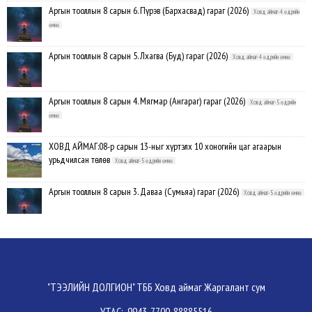
Аргын тооллын 8 сарын 6. Пүрэв (Бархасвад) гараг (2026)
Ховд аймаг-4 өдрийн
өмнө
Аргын тооллын 8 сарын 5. Лхагва (Буд) гараг (2026)
Ховд аймаг-4 өдрийн өмнө
Аргын тооллын 8 сарын 4. Мягмар (Ангараг) гараг (2026)
Ховд аймаг-5 өдрийн
өмнө
ХОВД АЙМАГ:08-р сарын 13-ныг хүртэлх 10 хоногийн цаг агаарын
урьдчилсан төлөв
Ховд аймаг-5 өдрийн өмнө
Аргын тооллын 8 сарын 3. Даваа (Сумьяа) гараг (2026)
Ховд аймаг-5 өдрийн өмнө
Хүндэтгэлийн барилдаанд 64 бөх оролцлоо
Ховд аймаг-8/3/2026
Улсын цол, чимэг хүртсэн бөхчүүд, харваачдад хүндэтгэл үзүүлэв
Ховд
"ТЭЭЛИЙН ДОЛГИОН" ТББ Ховд аймаг Жаргалант сум
аймаг-8/2/2026
УТАС: 9943-7700, 88885516