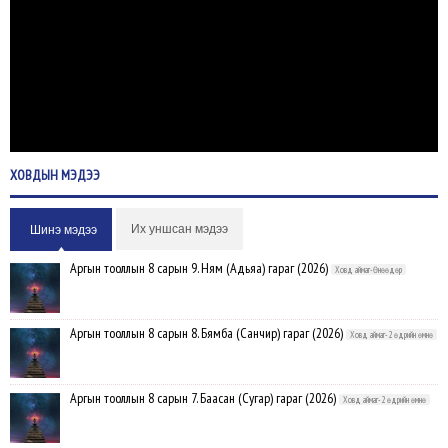
ХОВДЫН
МЭДЭЭ
Их уншсан мэдээ
Шинэ мэдээ
Аргын тооллын 8 сарын 9. Ням (Адьяа) гараг (2026)
Ховд аймаг-Өнөөдөр
Аргын тооллын 8 сарын 8. Бямба (Санчир) гараг (2026)
Ховд аймаг-2 өдрийн өмнө
Аргын тооллын 8 сарын 7. Баасан (Сугар) гараг (2026)
Ховд аймаг-2 өдрийн өмнө