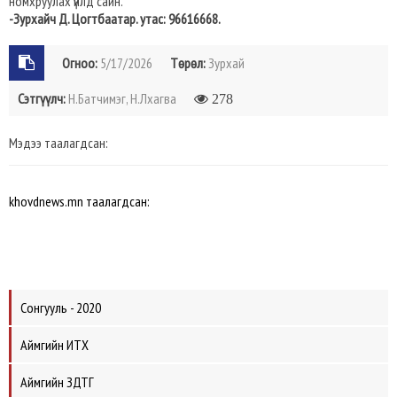
номхруулах үйлд сайн.
-Зурхайч Д. Цогтбаатар. утас: 96616668.
Огноо:
5/17/2026
Төрөл:
Зурхай
Сэтгүүлч:
Н.Батчимэг, Н.Лхагва
278
Мэдээ таалагдсан:
khovdnews.mn таалагдсан:
Сонгууль - 2020
Аймгийн ИТХ
Аймгийн ЗДТГ