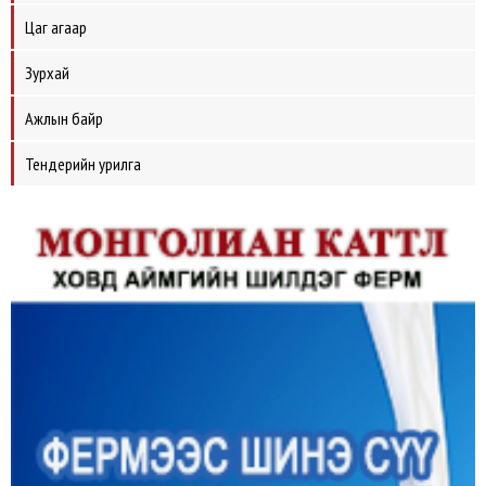
Цаг агаар
Зурхай
Ажлын байр
Тендерийн урилга