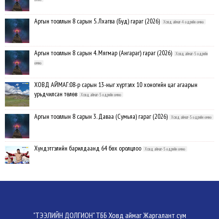
Аргын тооллын 8 сарын 5. Лхагва (Буд) гараг (2026)
Ховд аймаг-4 өдрийн өмнө
Аргын тооллын 8 сарын 4. Мягмар (Ангараг) гараг (2026)
Ховд аймаг-5 өдрийн
өмнө
ХОВД АЙМАГ:08-р сарын 13-ныг хүртэлх 10 хоногийн цаг агаарын
урьдчилсан төлөв
Ховд аймаг-5 өдрийн өмнө
Аргын тооллын 8 сарын 3. Даваа (Сумьяа) гараг (2026)
Ховд аймаг-5 өдрийн өмнө
Хүндэтгэлийн барилдаанд 64 бөх оролцлоо
Ховд аймаг-5 өдрийн өмнө
Улсын цол, чимэг хүртсэн бөхчүүд, харваачдад хүндэтгэл үзүүлэв
Ховд
аймаг-5 өдрийн өмнө
Үндэсний сурын харвааны шилдгүүд тодорлоо
Ховд аймаг-5 өдрийн өмнө
"ТЭЭЛИЙН ДОЛГИОН" ТББ Ховд аймаг Жаргалант сум