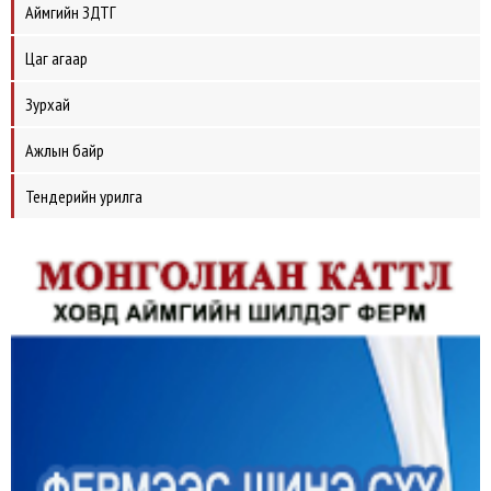
Аймгийн ЗДТГ
Цаг агаар
Зурхай
Ажлын байр
Тендерийн урилга