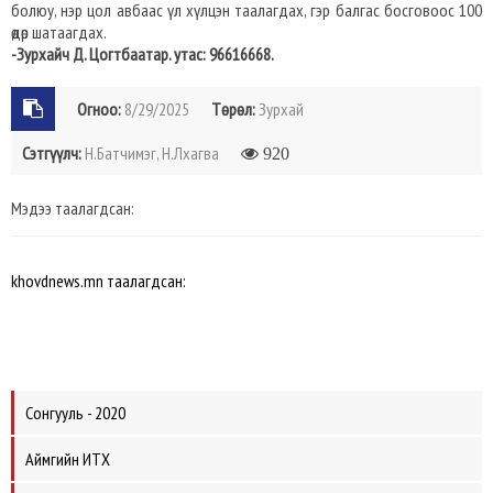
болюу, нэр цол авбаас үл хүлцэн таалагдах, гэр балгас босговоос 100
өдөр шатаагдах.
-Зурхайч Д. Цогтбаатар. утас: 96616668.
Огноо:
8/29/2025
Төрөл:
Зурхай
Сэтгүүлч:
Н.Батчимэг, Н.Лхагва
920
Мэдээ таалагдсан:
khovdnews.mn таалагдсан:
Сонгууль - 2020
Аймгийн ИТХ