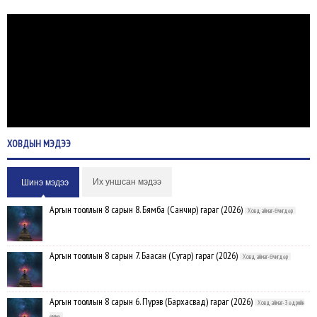
ХОВДЫН
МЭДЭЭ
Их уншсан мэдээ
Шинэ мэдээ
Аргын тооллын 8 сарын 8. Бямба (Санчир) гараг (2026)
Ховд аймаг-Өчигдөр
Аргын тооллын 8 сарын 7. Баасан (Сугар) гараг (2026)
Ховд аймаг-Өчигдөр
Аргын тооллын 8 сарын 6. Пүрэв (Бархасвад) гараг (2026)
Ховд аймаг-3 өдрийн
өмнө