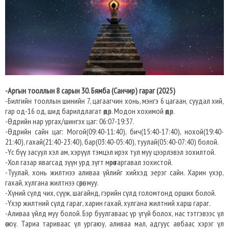
-Аргын тооллын 8 сарын 30. Бямба (Санчир) гараг (2025)
-Билгийн тооллын шинийн 7, цагаагчин хонь, мэнгэ 6 цагаан, суудал хий,
гар од-16 од, шид барилдлагат өдөр. Модон хохимой өдөр.
-Өдрийн нар ургах/шингэх цаг: 06:07-19:37.​
-Өдрийн сайн цаг: Могой(09:40-11:40), бич(15:40-17:40), нохой(19:40-
21:40), гахай(21:40-23:40), бар(03:40-05:40), туулай(05:40-07:40) болой.
-Үс бүү засуул хэл ам, хэрүүл тэмцэл ирэх тул муу цээрлэвэл зохилтой.
-Хол газар явагсад зүүн урд зүгт мөрөө гаргавал зохистой.
-Туулай, хонь жилтнээ аливаа үйлийг хийхэд эерэг сайн. Харин үхэр,
гахай, хулгана жилтнээ сөрөг муу.
-Хүний сүлд чих, сүүж, шагайнд, гэрийн сүлд голомтонд орших болой.
-Үхэр жилтний сүлд гараг, харин гахай, хулгана жилтний харш гараг.
-Аливаа үйлд муу болой. Бэр буулгаваас үр үгүй болох, нас тэтгэвээс үл
өсюү. Тариа тариваас үл ургаюу, аливаа мал, адгуус авбаас хэрэг үл