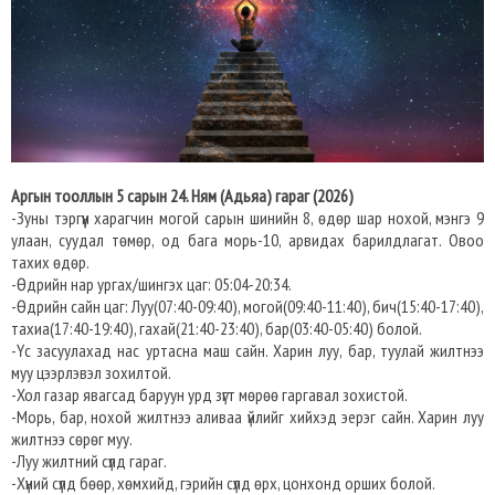
Аргын тооллын 5 сарын 24. Ням (Адьяа) гараг (2026)
-Зуны тэргүүн харагчин могой сарын шинийн 8, өдөр шар нохой, мэнгэ 9
улаан, суудал төмөр, од бага морь-10, арвидах барилдлагат. Овоо
тахих өдөр.
-Өдрийн нар ургах/шингэх цаг: 05:04-20:34.
-Өдрийн сайн цаг: Луу(07:40-09:40), могой(09:40-11:40), бич(15:40-17:40),
тахиа(17:40-19:40), гахай(21:40-23:40), бар(03:40-05:40) болой.
-Үс засуулахад нас уртасна маш сайн. Харин луу, бар, туулай жилтнээ
муу цээрлэвэл зохилтой.
-Хол газар явагсад баруун урд зүгт мөрөө гаргавал зохистой.
-Морь, бар, нохой жилтнээ аливаа үйлийг хийхэд эерэг сайн. Харин луу
жилтнээ сөрөг муу.
-Луу жилтний сүлд гараг.
-Хүний сүлд бөөр, хөмхийд, гэрийн сүлд өрх, цонхонд орших болой.