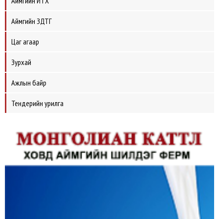
Аймгийн ИТХ
Аймгийн ЗДТГ
Цаг агаар
Зурхай
Ажлын байр
Тендерийн урилга