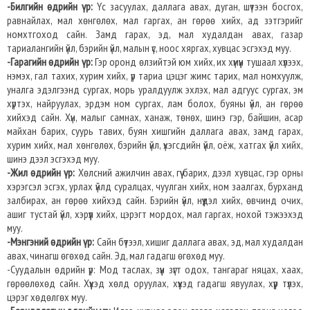
-Билгийн өдрийн үр:
Үс засуулах, даллага авах, дуган, шүтээн босгох,
равнайлах, мал хөнгөлөх, мал гаргах, ан гөрөө хийх, ад зэтгэрийг
номхтгоход сайн. Замд гарах, эд, мал худалдан авах, газар
тариалангийн үйл, бэрийн үйл, малын үс, ноос хяргах, хувцас эсгэхэд муу.
-Гарагийн өдрийн үр:
Гэр оронд өлзийтэй юм хийх, их хүмүүн тушаал хүлээх,
нэмэх, гал тахих, хурим хийх, үр тариа цэцэг жимс тарих, мал номхуулж,
уналга эдэлгээнд сургах, морь уралдуулж эхлэх, мал адгуус сургах, эм
хүртэх, найруулах, эрдэм ном сургах, лам болох, буяны үйл, ан гөрөө
хийхэд сайн. Хүн, малыг самнах, ханаж, төнөх, шинэ гэр, байшин, асар
майхан барих, суурь тавих, буян хишгийн даллага авах, замд гарах,
хурим хийх, мал хөнгөлөх, бэрийн үйл, үхэгсдийн үйл, оёж, хатгах үйл хийх,
шинэ дээл эсгэхэд муу.
-Жил өдрийн үр:
Хөлсний ажилчин авах, гүү барих, дээл хувцас, гэр орны
хэрэгсэл эсгэх, урлах үйлд суралцах, чуулган хийх, ном заалгах, бурханд
залбирах, ан гөрөө хийхэд сайн. Бэрийн үйл, нүүдэл хийх, өвчинд очих,
ашиг тустай үйл, хэрүүл хийх, цэрэгт мордох, мал гаргах, нохой тэжээхэд
муу.
-Мэнгэний өдрийн үр:
Сайн бүтээл, хишиг даллага авах, эд, мал худалдан
авах, чинагш өгөхөд сайн. Эд, мал гадагш өгөхөд муу.
-Суудалын өдрийн үр: Мод таслах, зүүн зүгт одох, тангараг няцах, хаах,
гөрөөлөхөд сайн. Хүүхэд хөлд оруулах, хүүхэд гадагш явуулах, хүүр түлэх,
цэрэг хөдөлгөх муу.