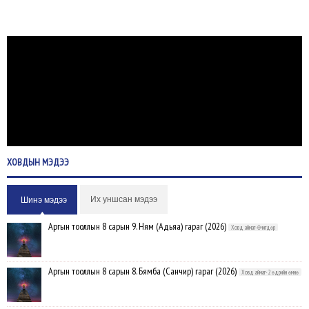
ХОВДЫН
МЭДЭЭ
Их уншсан мэдээ
Шинэ мэдээ
Аргын тооллын 8 сарын 9. Ням (Адьяа) гараг (2026)
Ховд аймаг-Өчигдөр
Аргын тооллын 8 сарын 8. Бямба (Санчир) гараг (2026)
Ховд аймаг-2 өдрийн өмнө