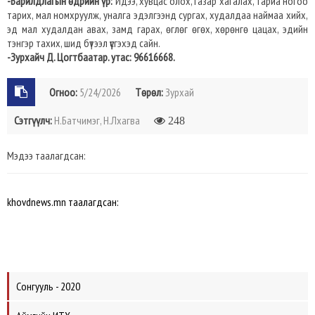
-Барилдлагын өдрийн үр:
Идээ, хувцас олох, газар хагалах, тариа ногоо
тарих, мал номхруулж, уналга эдэлгээнд сургах, худалдаа наймаа хийх,
эд мал худалдан авах, замд гарах, өглөг өгөх, хөрөнгө цацах, эдийн
тэнгэр тахих, шид бүтээл үүсгэхэд сайн.
-Зурхайч Д. Цогтбаатар. утас: 96616668.
Огноо:
5/24/2026
Төрөл:
Зурхай
Сэтгүүлч:
Н.Батчимэг, Н.Лхагва
248
Мэдээ таалагдсан:
khovdnews.mn таалагдсан:
Сонгууль - 2020