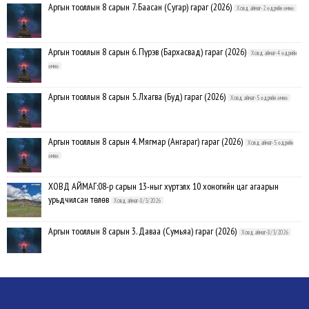
Аргын тооллын 8 сарын 7. Баасан (Сугар) гараг (2026)
Ховд аймаг-2 өдрийн өмнө
Аргын тооллын 8 сарын 6. Пүрэв (Бархасвад) гараг (2026)
Ховд аймаг-4 өдрийн
өмнө
Аргын тооллын 8 сарын 5. Лхагва (Буд) гараг (2026)
Ховд аймаг-5 өдрийн өмнө
Аргын тооллын 8 сарын 4. Мягмар (Ангараг) гараг (2026)
Ховд аймаг-5 өдрийн
өмнө
ХОВД АЙМАГ:08-р сарын 13-ныг хүртэлх 10 хоногийн цаг агаарын
урьдчилсан төлөв
Ховд аймаг-8/3/2026
Аргын тооллын 8 сарын 3. Даваа (Сумьяа) гараг (2026)
Ховд аймаг-8/3/2026
Хүндэтгэлийн барилдаанд 64 бөх оролцлоо
Ховд аймаг-8/3/2026