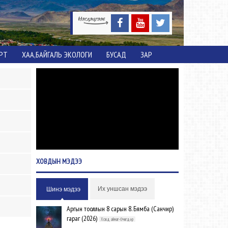
ОРТ
ХАА,БАЙГАЛЬ ЭКОЛОГИ
БУСАД
ЗАР
ХОВДЫН
МЭДЭЭ
Их уншсан мэдээ
Шинэ мэдээ
Аргын тооллын 8 сарын 8. Бямба (Санчир)
гараг (2026)
Ховд аймаг-Өчигдөр