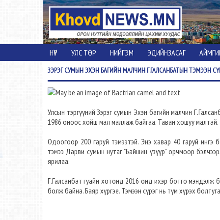
НҮҮР
УЛС ТӨР
НИЙГЭМ
ЭДИЙНЗАСАГ
АЙМГИ
ЗЭРЭГ
СУМЫН ЭХЭН БАГИЙН МАЛЧИН Г.ГАЛСАНБАТЫН ТЭМЭЭН СҮ
Улсын тэргүүний Зэрэг сумын Эхэн багийн малчин Г.Галсанб
1986 оноос хойш мал маллаж байгаа. Таван хошуу малтай. 
Одоогоор 200 гаруй тэмээтэй. Энэ хавар 40 гаруй ингэ 
тэмээ Дарви сумын нутаг "Байшин үзүүр" орчмоор бэлчээр
ярилаа.
Г.Галсанбат гуайн хотонд 2016 онд ихэр ботго мэндэлж б
болж байна. Баяр хүргэе. Тэмээн сүрэг нь түм хүрэх болтуга