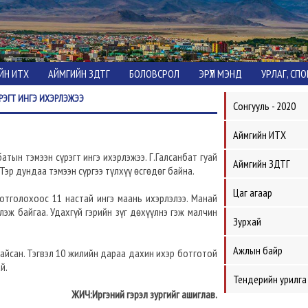
ЙН ИТХ
АЙМГИЙН ЗДТГ
БОЛОВСРОЛ
ЭРҮҮЛ МЭНД
УРЛАГ, СП
РЭГТ ИНГЭ ИХЭРЛЭЖЭЭ
Сонгууль - 2020
Аймгийн ИТХ
атын тэмээн сүрэгт ингэ ихэрлэжээ. Г.Галсанбат гуай
Аймгийн ЗДТГ
Тэр дундаа тэмээн сүргээ түлхүү өсгөдөг байна.
Цаг агаар
ботголохоос 11 настай ингэ маань ихэрлэлээ. Манай
лэж байгаа. Удахгүй гэрийн зүг дөхүүлнэ гэж малчин
Зурхай
Ажлын байр
айсан. Тэгвэл 10 жилийн дараа дахин ихэр ботготой
й.
Тендерийн урилга
ЖИЧ:Иргэний гэрэл зургийг ашиглав.