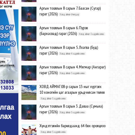
Аргын тооллын 8 сарын 7. Баасан (Сугар)
гараг (2026)
Ховд аймаг-Өчигдөр
Аргын тооллын 8 сарын 6. Пүрэв
(Бархасвад) гараг (2026)
Ховд аймаг-3 өдрийн өмнө
Аргын тооллын 8 сарын 5. Лхагва (Буд)
гараг (2026)
Ховд аймаг-4 өдрийн өмнө
Аргын тооллын 8 сарын 4. Мягмар (Ангараг)
гараг (2026)
Ховд аймаг-5 өдрийн өмнө
ХОВД АЙМАГ:08-р сарын 13-ныг хүртэлх
10 хоногийн цаг агаарын урьдчилсан төлөв
Ховд аймаг-5 өдрийн өмнө
Аргын тооллын 8 сарын 3. Даваа (Сумьяа)
гараг (2026)
Ховд аймаг-5 өдрийн өмнө
Хүндэтгэлийн барилдаанд 64 бөх оролцлоо
Ховд аймаг-5 өдрийн өмнө