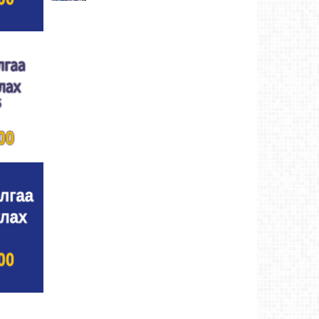
Улсын цол, чимэг хүртсэн бөхчүүд,
харваачдад хүндэтгэл үзүүлэв
Ховд аймаг-5
өдрийн өмнө
Үндэсний сурын харвааны шилдгүүд
тодорлоо
Ховд аймаг-5 өдрийн өмнө
Ахмад бөхчүүд, харваачид, уяачдад
хүндэтгэл үзүүллээ
Ховд аймаг-5 өдрийн өмнө
Шагайн харвааны шилдгүүд тодорлоо
Ховд
аймаг-5 өдрийн өмнө
Өсвөрийн барилдаанд 32 бөх оролцов
Ховд
аймаг-8/2/2026
Аргын тооллын 8 сарын 2. Ням (Адьяа)
гараг (2026)
Ховд аймаг-8/2/2026
Халхын Эрхэмбаяр Монгол Улсын
“УРЛАГИЙН ГАВЬЯАТ ЗҮТГЭЛТЭН” цол