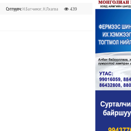
Сэтгүүлч:
Н.Батчимэг, Н.Лхагва
439