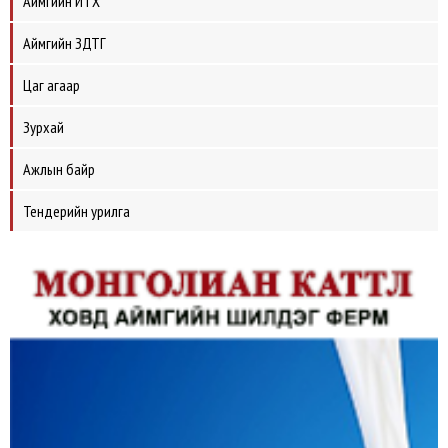
Аймгийн ИТХ
Аймгийн ЗДТГ
Цаг агаар
Зурхай
Ажлын байр
Тендерийн урилга