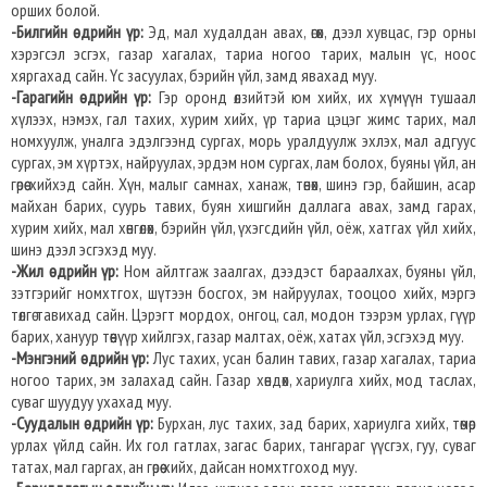
орших болой.
-Билгийн өдрийн үр:
Эд, мал худалдан авах, өгөх, дээл хувцас, гэр орны
хэрэгсэл эсгэх, газар хагалах, тариа ногоо тарих, малын үс, ноос
хяргахад сайн. Үс засуулах, бэрийн үйл, замд явахад муу.
-Гарагийн өдрийн үр:
Гэр оронд өлзийтэй юм хийх, их хүмүүн тушаал
хүлээх, нэмэх, гал тахих, хурим хийх, үр тариа цэцэг жимс тарих, мал
номхуулж, уналга эдэлгээнд сургах, морь уралдуулж эхлэх, мал адгуус
сургах, эм хүртэх, найруулах, эрдэм ном сургах, лам болох, буяны үйл, ан
гөрөө хийхэд сайн. Хүн, малыг самнах, ханаж, төнөх, шинэ гэр, байшин, асар
майхан барих, суурь тавих, буян хишгийн даллага авах, замд гарах,
хурим хийх, мал хөнгөлөх, бэрийн үйл, үхэгсдийн үйл, оёж, хатгах үйл хийх,
шинэ дээл эсгэхэд муу.
-Жил өдрийн үр:
Ном айлтгаж заалгах, дээдэст бараалхах, буяны үйл,
зэтгэрийг номхтгох, шүтээн босгох, эм найруулах, тооцоо хийх, мэргэ
төлгө тавихад сайн. Цэрэгт мордох, онгоц, сал, модон тээрэм урлах, гүүр
барих, хануур төөнүүр хийлгэх, газар малтах, оёж, хатах үйл, эсгэхэд муу.
-Мэнгэний өдрийн үр:
Лус тахих, усан балин тавих, газар хагалах, тариа
ногоо тарих, эм залахад сайн. Газар хөндөх, хариулга хийх, мод таслах,
суваг шуудуу ухахад муу.
-Суудалын өдрийн үр:
Бурхан, лус тахих, зад барих, хариулга хийх, төмөр
урлах үйлд сайн. Их гол гатлах, загас барих, тангараг үүсгэх, гуу, суваг
татах, мал гаргах, ан гөрөө хийх, дайсан номхтгоход муу.