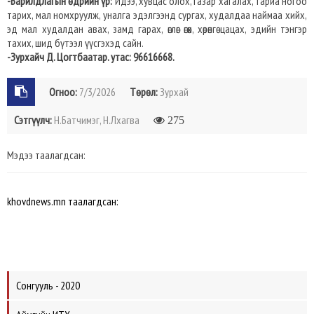
-Барилдлагын өдрийн үр:
Идээ, хувцас олох, газар хагалах, тариа ногоо
тарих, мал номхруулж, уналга эдэлгээнд сургах, худалдаа наймаа хийх,
эд мал худалдан авах, замд гарах, өглөг өгөх, хөрөнгө цацах, эдийн тэнгэр
тахих, шид бүтээл үүсгэхэд сайн.
-Зурхайч Д. Цогтбаатар. утас: 96616668.
Огноо:
7/3/2026
Төрөл:
Зурхай
Сэтгүүлч:
Н.Батчимэг, Н.Лхагва
275
Мэдээ таалагдсан:
khovdnews.mn таалагдсан:
Сонгууль - 2020