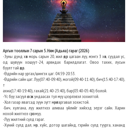
Аргын тооллын 7 сарын 5. Ням (Адьяа) гараг (2026)
-Зуны дунд хөх морь сарын 20, жил өдөр цагаан луу, мэнгэ 3 хөх, суудал ус,
од шувуун хошуут-24, арвидах барилдлагат. Овоо тахих, лусын
буулттай өдөр.
-Өдрийн нар ургах/шингэх цаг: 04:59-20:53.
-Өдрийн сайн цаг: Луу(07:40-09:40), могой(09:40-11:40), бич(15:40-17:40),
т
ахиа(17:40-19:40), гахай(21:40-23:40), бар(03:40-05:40) болой.
-Үс бүү засуул өлсөж ундаасах тул муу цээрлэвэл зохилтой.
-Хол газар явагсад зүүн зүгт мөрөө гаргавал зохистой.
-Бич, хулгана, луу жилтнээ аливаа үйлийг хийхэд эерэг сайн. Харин
нохой жилтнээ сөрөг муу.
-Луу жилтний сүлд гараг.
-Хүний сүлд дал, мөр, хүйс, дотор шагайнд, гэрийн сүлд туурга, хананд