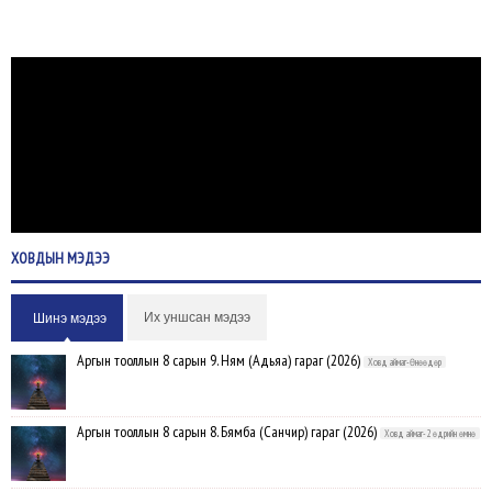
ХОВДЫН
МЭДЭЭ
Их уншсан мэдээ
Шинэ мэдээ
Аргын тооллын 8 сарын 9. Ням (Адьяа) гараг (2026)
Ховд аймаг-Өнөөдөр
Аргын тооллын 8 сарын 8. Бямба (Санчир) гараг (2026)
Ховд аймаг-2 өдрийн өмнө