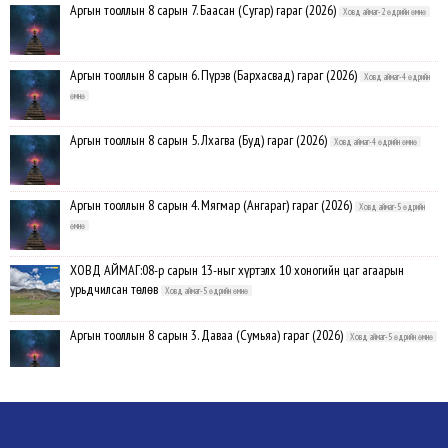
Аргын тооллын 8 сарын 7. Баасан (Сугар) гараг (2026)
Ховд аймаг-2 өдрийн өмнө
Аргын тооллын 8 сарын 6. Пүрэв (Бархасвад) гараг (2026)
Ховд аймаг-4 өдрийн
өмнө
Аргын тооллын 8 сарын 5. Лхагва (Буд) гараг (2026)
Ховд аймаг-4 өдрийн өмнө
Аргын тооллын 8 сарын 4. Мягмар (Ангараг) гараг (2026)
Ховд аймаг-5 өдрийн
өмнө
ХОВД АЙМАГ:08-р сарын 13-ныг хүртэлх 10 хоногийн цаг агаарын
урьдчилсан төлөв
Ховд аймаг-5 өдрийн өмнө
Аргын тооллын 8 сарын 3. Даваа (Сумьяа) гараг (2026)
Ховд аймаг-5 өдрийн өмнө
Хүндэтгэлийн барилдаанд 64 бөх оролцлоо
Ховд аймаг-8/3/2026