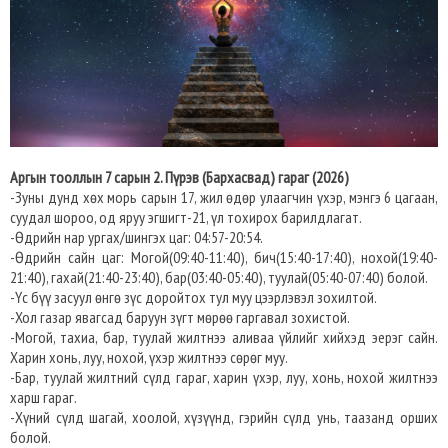
Аргын тооллын 7 сарын 2. Пүрэв (Бархасвад) гараг (2026)
-Зуны дунд хөх морь сарын 17, жил өдөр улаагчин үхэр, мэнгэ 6 цагаан,
суудал шороо, од яруу эгшигт-21, үл тохирох барилдлагат.
-Өдрийн нар ургах/шингэх цаг: 04:57-20:54.
-Өдрийн сайн цаг: Могой(09:40-11:40), бич(15:40-17:40), нохой(19:40-
21:40), гахай(21:40-23:40), бар(03:40-05:40), туулай(05:40-07:40) болой.
-Үс бүү засуул өнгө зүс доройтох тул муу цээрлэвэл зохилтой.
-Хол газар явагсад баруун зүгт мөрөө гаргавал зохистой.
-Могой, тахиа, бар, туулай жилтнээ аливаа үйлийг хийхэд эерэг сайн.
Харин хонь, луу, нохой, үхэр жилтнээ сөрөг муу.
-Бар, туулай жилтний сүлд гараг, харин үхэр, луу, хонь, нохой жилтнээ
харш гараг.
-Хүний сүлд шагай, хоолой, хүзүүнд, гэрийн сүлд унь, таазанд орших
болой.