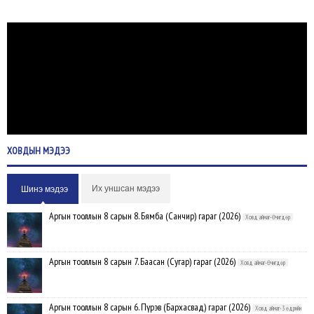
ХОВДЫН
МЭДЭЭ
Их уншсан мэдээ
Шинэ мэдээ
Аргын тооллын 8 сарын 8. Бямба (Санчир) гараг (2026)
Ховд аймаг-Өчигдөр
Аргын тооллын 8 сарын 7. Баасан (Сугар) гараг (2026)
Ховд аймаг-Өчигдөр
Аргын тооллын 8 сарын 6. Пүрэв (Бархасвад) гараг (2026)
Ховд аймаг-3 өдрийн