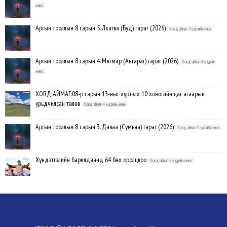
өмнө
Аргын тооллын 8 сарын 5. Лхагва (Буд) гараг (2026)
Ховд аймаг-3 өдрийн өмнө
Аргын тооллын 8 сарын 4. Мягмар (Ангараг) гараг (2026)
Ховд аймаг-4 өдрийн
өмнө
ХОВД АЙМАГ:08-р сарын 13-ныг хүртэлх 10 хоногийн цаг агаарын
урьдчилсан төлөв
Ховд аймаг-4 өдрийн өмнө
Аргын тооллын 8 сарын 3. Даваа (Сумьяа) гараг (2026)
Ховд аймаг-4 өдрийн өмнө
Хүндэтгэлийн барилдаанд 64 бөх оролцлоо
Ховд аймаг-5 өдрийн өмнө
Улсын цол, чимэг хүртсэн бөхчүүд, харваачдад хүндэтгэл үзүүлэв
Ховд
аймаг-5 өдрийн өмнө
Үндэсний сурын харвааны шилдгүүд тодорлоо
Ховд аймаг-5 өдрийн өмнө