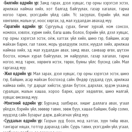
-Билгийн өдрийн үр:
Замд гарах, дээл хувцас, гэр орны хэрэгсэл эсгэх,
арилжаа наймаа хийх, хот балгад байгуулах, газар хагалах, тариа
ногоо тарих, үхэгсдийн үйлд сайн. Үс засуулах, бэрийн үйл, мал
хөнгөлөх, малын үс, ноос хяргах, эд, мал худалдан авахад муу.
-Гарагийн өдрийн үр:
Сургуульд сурах, бичиг зурхай, ном сонсох,
номлох, хэвлэх, хурим хийх, багш шавь болох, бэрийн үйл, дээл хувцас,
гэр орны хэрэгсэл эсгэх, оёж, хатгах үйл хийх, шинэ гэр, байшин, асар
майхан барих, гал тахих, морь уралдуулж эхлэх, нүүдэл хийх, арилжаа
наймаа хийх, эд мал худалдан авах, замд явах, санваар өгөх, шүтээн
босгох, номын хурал байгуулах, эм найруулах, газар хагалах, тариа
ногоо, мод тарих, хөрөнгө исгэх, төрөх, буяны үйлс бүхэнд сайн. Мал
гаргахад муу.
-Жил өдрийн үр:
Мал зарах, дээл хувцас, гэр орны хэрэгсэл эсгэх, шинэ
гэр, байшин, асар майхан босгоход сайн. Өндөр суудалд суух, арилжаа
наймаа хийх, туг дарцаг хийсгэх, урлан бүтээх, дархлах, эрдэм ухаанд
суралцах, малын хашаа, хороо барих, цэрэг хөдөлгөх, шинэ малгай,
хувцас өмсөхөд муу.
-Мэнгэний өдрийн үр:
Бурханд залбирах, хишиг даллага авах, угаал
үйлдэх, бэрийн үйл, зөөвөр тавих, зөөж буух, хашаа байшин, байр солих,
нүүдэлд сайн. Бузарыг дарж, дайсагнах үйлд муу.
-Суудалын өдрийн үр:
Газрын үүд боох, мод хатгах, зүүн тийш явах,
тангараг няцах, тотгор дарахад сайн. Суурь тавих, үхэгсдийн үйл, угаал,