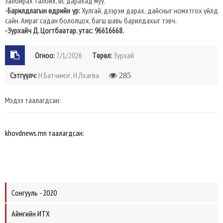
залбирах талбих, өс дарахад муу.
-Барилдлагын өдрийн үр:
Хулгай, дээрэм дарах, дайсныг номхтгох үйлд
сайн. Амраг садан бололцох, багш шавь барилдахыг тэвч.
-Зурхайч Д. Цогтбаатар. утас: 96616668.
Огноо:
7/1/2026
Төрөл:
Зурхай
Сэтгүүлч:
Н.Батчимэг, Н.Лхагва
285
Мэдээ таалагдсан:
khovdnews.mn таалагдсан:
Сонгууль - 2020
Аймгийн ИТХ