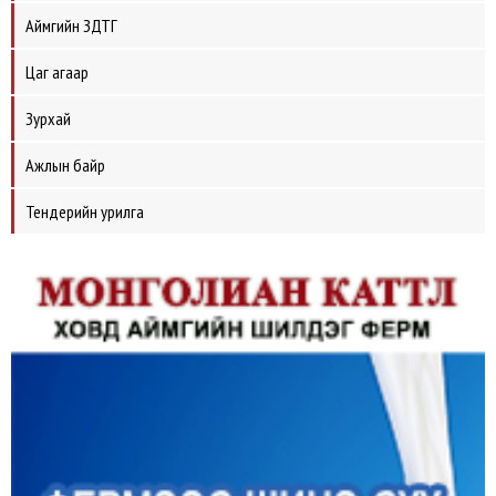
Аймгийн ЗДТГ
Цаг агаар
Зурхай
Ажлын байр
Тендерийн урилга