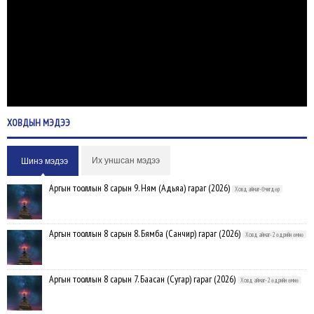
ХОВДЫН
МЭДЭЭ
Их уншсан мэдээ
Шинэ мэдээ
Аргын тооллын 8 сарын 9. Ням (Адьяа) гараг (2026)
Ховд аймаг-Өчигдөр
Аргын тооллын 8 сарын 8. Бямба (Санчир) гараг (2026)
Ховд аймаг-2 өдрийн өмнө
Аргын тооллын 8 сарын 7. Баасан (Сугар) гараг (2026)
Ховд аймаг-2 өдрийн өмнө