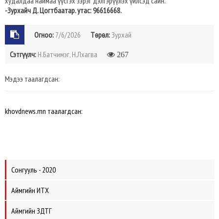
худалдаа наймаа үүсгэх зэрэг дэлгэрүүлэх үйлсэд сайн.
-Зурхайч Д. Цогтбаатар. утас: 96616668.
Огноо:
7/6/2026
Төрөл:
Зурхай
Сэтгүүлч:
Н.Батчимэг, Н.Лхагва
267
Мэдээ таалагдсан:
khovdnews.mn таалагдсан:
Сонгууль - 2020
Аймгийн ИТХ
Аймгийн ЗДТГ