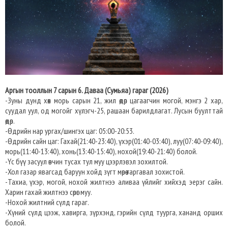
Аргын тооллын 7 сарын 6. Даваа (Сумьяа) гараг (2026)
-Зуны дунд хөх морь сарын 21, жил өдөр цагаагчин могой, мэнгэ 2 хар,
суудал уул, од могойг хүлэгч-25, рашаан барилдлагат. Лусын буулттай
өдөр.
-Өдрийн нар ургах/шингэх цаг: 05:00-20:53.
-Өдрийн сайн цаг: Гахай(21:40-23:40), үхэр(01:40-03:40), луу(07:40-09:40),
морь(11:40-13:40), хонь(13:40-15:40), нохой(19:40-21:40) болой.
-Үс бүү засуул өвчин тусах тул муу цээрлэвэл зохилтой.
-Хол газар явагсад баруун хойд зүгт мөрөө гаргавал зохистой.
-Тахиа, үхэр, могой, нохой жилтнээ аливаа үйлийг хийхэд эерэг сайн.
Харин гахай жилтнээ сөрөг муу.
-Нохой жилтний сүлд гараг.
-Хүний сүлд цээж, хавирга, зүрхэнд, гэрийн сүлд туурга, хананд орших
болой.