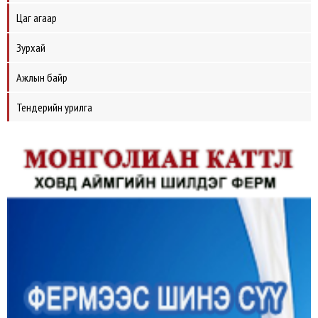
Цаг агаар
Зурхай
Ажлын байр
Тендерийн урилга