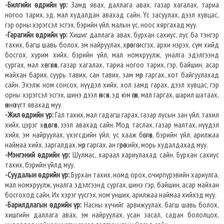
-Билгийн өдрийн үр:
Замд явах, даллага авах, газар хагалах, тариа
ногоо тарих, эд, мал худалдан авахад сайн. Үс засуулах, дээл хувцас,
гэр орны хэрэгсэл эсгэх, бэрийн үйл, малын үс, ноос хяргахад муу.
-Гарагийн өдрийн үр:
Хишиг даллага авах, бурхан сахиус, лус ба тэнгэр
тахих, багш шавь болох, эм найруулах, хөрөнгө исгэх, архи нэрэх, сүм хийд
босгох, хурим хийх, бэрийн үйл, мал номхруулж, уналга эдэлгээнд
сургах, мал хөнгөлөх, газар хагалах, тариа ногоо тарих, гэр, байшин, асар
майхан барих, суурь тавих, сан тавих, зам мөр гаргах, хот байгуулахад
сайн. Эхэлж ном сонсох, нүүдэл хийх, хол замд гарах, дээл хувцас, гэр
орны хэрэгсэл эсгэх, шинэ дээл өмсөх, эд юм өгөх, мал гаргах, шарил шатаах,
өмнө зүгт явахад муу.
-Жил өдрийн үр:
Гал тахих, мал гадагш гарах, газар лусын зан үйл, тахил
хийх, цэрэг хөдөлгөх, зээл авахад сайн. Мод таслах, газар малтах, нүүдэл
хийх, эм найруулах, үхэгсдийн үйл, ус хааж бөглөх, бэрийн үйл, арилжаа
наймаа хийх, заргалдах, мөр гаргах, ан гөрөө хийх, морь худалдахад муу.
-Мэнгэний өдрийн үр:
Шулмас, хараал хариулахад сайн. Бурхан сахиус
тахих, бэрийн үйлд муу.
-Суудалын өдрийн үр:
Бурхан тахих, номд орох, очирпүрэвийн хариулга,
мал номхруулж, уналга эдэлгээнд сургах, шинэ гэр, байшин, асар майхан
босгоход сайн. Их хэрэг үүсгэх, ном унших, арилжаа наймаа хийхэд муу.
-Барилдлагын өдрийн үр:
Насны хүчийг арвижуулах, багш шавь болох,
хишгийн даллага авах, эм найруулах, усан засал, садан бололцох,