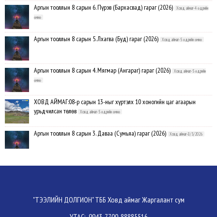
Аргын тооллын 8 сарын 6. Пүрэв (Бархасвад) гараг (2026)
Ховд аймаг-4 өдрийн
өмнө
Аргын тооллын 8 сарын 5. Лхагва (Буд) гараг (2026)
Ховд аймаг-5 өдрийн өмнө
Аргын тооллын 8 сарын 4. Мягмар (Ангараг) гараг (2026)
Ховд аймаг-5 өдрийн
өмнө
ХОВД АЙМАГ:08-р сарын 13-ныг хүртэлх 10 хоногийн цаг агаарын
урьдчилсан төлөв
Ховд аймаг-5 өдрийн өмнө
Аргын тооллын 8 сарын 3. Даваа (Сумьяа) гараг (2026)
Ховд аймаг-8/3/2026
Хүндэтгэлийн барилдаанд 64 бөх оролцлоо
Ховд аймаг-8/3/2026
Улсын цол, чимэг хүртсэн бөхчүүд, харваачдад хүндэтгэл үзүүлэв
Ховд
"ТЭЭЛИЙН ДОЛГИОН" ТББ Ховд аймаг Жаргалант сум
аймаг-8/2/2026
УТАС: 9943-7700, 88885516