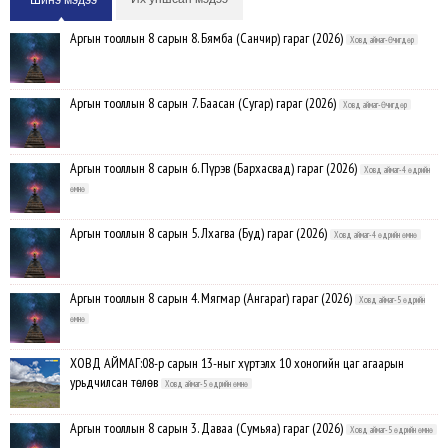
Аргын тооллын 8 сарын 8. Бямба (Санчир) гараг (2026)
Ховд аймаг-Өчигдөр
Аргын тооллын 8 сарын 7. Баасан (Сугар) гараг (2026)
Ховд аймаг-Өчигдөр
Аргын тооллын 8 сарын 6. Пүрэв (Бархасвад) гараг (2026)
Ховд аймаг-4 өдрийн
өмнө
Аргын тооллын 8 сарын 5. Лхагва (Буд) гараг (2026)
Ховд аймаг-4 өдрийн өмнө
Аргын тооллын 8 сарын 4. Мягмар (Ангараг) гараг (2026)
Ховд аймаг-5 өдрийн
өмнө
ХОВД АЙМАГ:08-р сарын 13-ныг хүртэлх 10 хоногийн цаг агаарын
урьдчилсан төлөв
Ховд аймаг-5 өдрийн өмнө
Аргын тооллын 8 сарын 3. Даваа (Сумьяа) гараг (2026)
Ховд аймаг-5 өдрийн өмнө