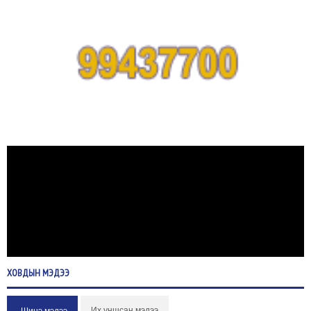
ХОВДЫН
МЭДЭЭ
Их уншсан мэдээ
Шинэ мэдээ