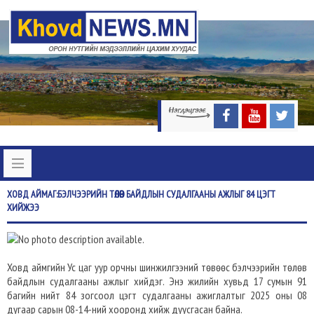
ХОВД
АЙМАГ:БЭЛЧЭЭРИЙН ТӨЛӨВ БАЙДЛЫН СУДАЛГААНЫ АЖЛЫГ 84 ЦЭГТ
ХИЙЖЭЭ
Ховд аймгийн Ус цаг уур орчны шинжилгээний төвөөс бэлчээрийн төлөв
байдлын судалгааны ажлыг хийдэг. Энэ жилийн хувьд 17 сумын 91
багийн нийт 84 зогсоол цэгт судалгааны ажиглалтыг 2025 оны 08
дугаар сарын 08-14-ний хооронд хийж дуусгасан байна.