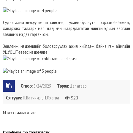
Судалгааны энэхүү ажлыг хийснээр тухайн бүс нутагт хэрхэн өвөлжиж,
хаваржих талаарх малчдад нэн шаардлагатай нийгэм эдийн засгийн
зөвлөмж мэдээ гаргах юм.
Зөвлөмж, мэдээллийг боловсруулах ажил хийгдэж байна гэж аймгийн
УЦУОШТөвөөс мэдээллээ.
Огноо:
8/24/2025
Төрөл:
Цаг агаар
Сэтгүүлч:
Н.Батчимэг, Н.Лхагва
923
Мэдээ таалагдсан:
khovdnews.mn таалагдсан: