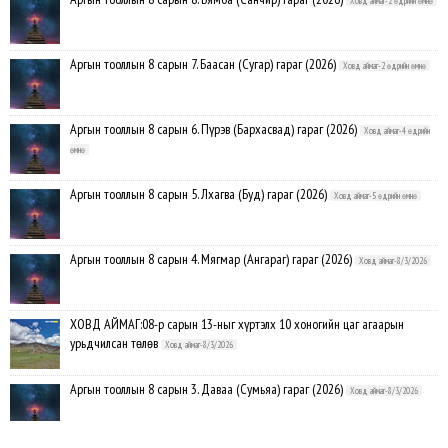
Ховд аймаг-2 өдрийн өмнө
Аргын тооллын 8 сарын 7. Баасан (Сугар) гараг (2026)
Ховд аймаг-2 өдрийн өмнө
Аргын тооллын 8 сарын 6. Пүрэв (Бархасвад) гараг (2026)
Ховд аймаг-4 өдрийн
өмнө
Аргын тооллын 8 сарын 5. Лхагва (Буд) гараг (2026)
Ховд аймаг-5 өдрийн өмнө
Аргын тооллын 8 сарын 4. Мягмар (Ангараг) гараг (2026)
Ховд аймаг-8/3/2026
ХОВД АЙМАГ:08-р сарын 13-ныг хүртэлх 10 хоногийн цаг агаарын
урьдчилсан төлөв
Ховд аймаг-8/3/2026
Аргын тооллын 8 сарын 3. Даваа (Сумьяа) гараг (2026)
Ховд аймаг-8/3/2026