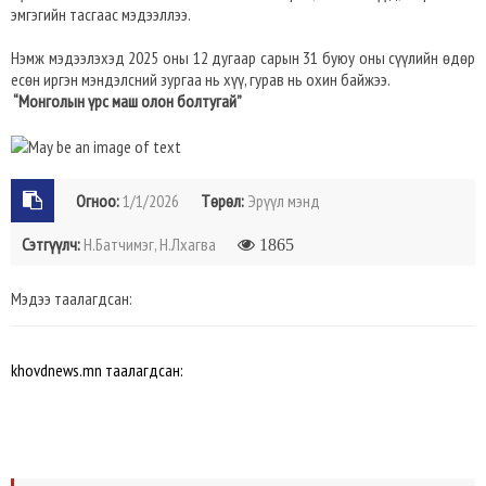
эмгэгийн тасгаас мэдээллээ.
Нэмж мэдээлэхэд 2025 оны 12 дугаар сарын 31 буюу оны сүүлийн өдөр
есөн иргэн мэндэлсний зургаа нь хүү, гурав нь охин байжээ.
“Монголын үрс маш олон болтугай”
Огноо:
1/1/2026
Төрөл:
Эрүүл мэнд
Сэтгүүлч:
Н.Батчимэг, Н.Лхагва
1865
Мэдээ таалагдсан:
khovdnews.mn таалагдсан: