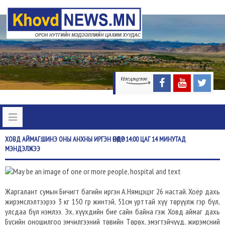
ХОВД
АЙМАГ:ШИНЭ ОНЫ АНХНЫ ИРГЭН ӨНӨӨДӨР 14:00 ЦАГ 14 МИНУТАД
МЭНДЭЛЖЭЭ
Жаргалант сумын Бичигт багийн иргэн А.Нямцэцэг 26 настай. Хоёр дахь
жирэмслэлтээрээ 3 кг 150 гр жинтэй, 51см урттай хүү төрүүлж гэр бүл,
улсдаа бүл нэмлээ. Эх, хүүхдийн бие сайн байна гэж Ховд аймаг дахь
Бүсийн оношилгоо эмчилгээний төвийн Төрөх, эмэгтэйчүүд, жирэмсний