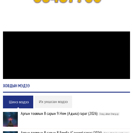
ХОВДЫН
МЭДЭЭ
Их уншсан мэдээ
Шинэ мэдээ
Аргын тооллын 8 сарын 9. Ням (Адьяа) гараг (2026)
Ховд аймаг-Өчигдөр
Аргын тооллын 8 сарын 8. Бямба (Санчир) гараг (2026)