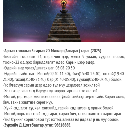
-Аргын тооллын 5 сарын 20. Мягмар (Ангараг) гараг (2025)
-Билгийн тооллын 23, шарагчин үхэр, мэнгэ 9 улаан, суудал шороо,
тооно-22 од, үхэх барилдлагат өдөр. Сарын цээр өдөр.
-Өдрийн нар ургах/шингэх цаг: 05:08-20:30.​
-Өдрийн сайн цаг: Могой(09:40-11:40), бич(15:40-17:40), нохой(19:40-
21:40), гахай(21:40-23:40), бар(03:40-05:40), туулай(05:40-07:40) болой.
-Үс бүү засуул сарын цээр өдөр тул муу цээрлэвэл зохилтой.
-Хол газар явагсад баруун зүгт мөрөө гаргавал зохистой.
-Могой, үхэр, морь жилтнээ аливаа үйлийг хийхэд эерэг сайн. Харин хонь,
бич, тахиа жилтнээ сөрөг муу.
-Хүний сүлд элэг, сүүж, хөл, хөмхийд, гэрийн сүлд шүтээнд орших болой.
-Могой, морь жилтний сүлд гараг, харин бич, тахиа жилтнээ харш гараг.
-Үйл бүхнийг хоригловол тус ихтэй, аливаа үйл үйлдвэл үр нь муу болой.
-Зурхайч Д. Цогтбаатар. утас: 96616668.