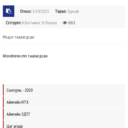
Огноо:
5/19/2025
Төрөл:
Зурхай
Сэтгүүлч:
Н.Батчимэг, Н.Лхагва
663
Мэдээ таалагдсан:
khovdnews.mn таалагдсан:
Сонгууль - 2020
Аймгийн ИТХ
Аймгийн ЗДТГ
Цаг агаар