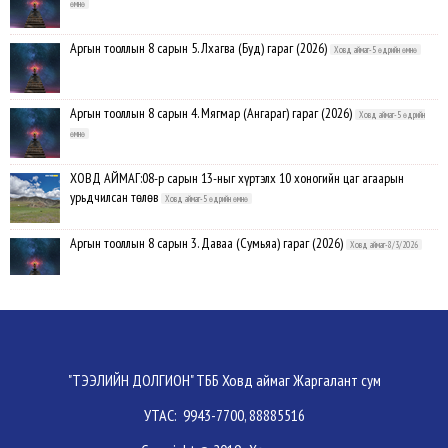
өмнө
Аргын тооллын 8 сарын 5. Лхагва (Буд) гараг (2026)
Ховд аймаг-5 өдрийн өмнө
Аргын тооллын 8 сарын 4. Мягмар (Ангараг) гараг (2026)
Ховд аймаг-5 өдрийн
өмнө
ХОВД АЙМАГ:08-р сарын 13-ныг хүртэлх 10 хоногийн цаг агаарын
урьдчилсан төлөв
Ховд аймаг-5 өдрийн өмнө
Аргын тооллын 8 сарын 3. Даваа (Сумьяа) гараг (2026)
Ховд аймаг-8/3/2026
Хүндэтгэлийн барилдаанд 64 бөх оролцлоо
Ховд аймаг-8/3/2026
Улсын цол, чимэг хүртсэн бөхчүүд, харваачдад хүндэтгэл үзүүлэв
Ховд
"ТЭЭЛИЙН ДОЛГИОН" ТББ Ховд аймаг Жаргалант сум
аймаг-8/2/2026
УТАС: 9943-7700, 88885516
Үндэсний сурын харвааны шилдгүүд тодорлоо
Ховд аймаг-8/2/2026