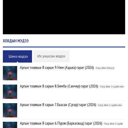
ХОВДЫН
МЭДЭЭ
Их уншсан мэдээ
Шинэ мэдээ
Аргын тооллын 8 сарын 9. Ням (Адьяа) гараг (2026)
Ховд аймаг-Өчигдөр
Аргын тооллын 8 сарын 8. Бямба (Санчир) гараг (2026)
Ховд аймаг-2 өдрийн өмнө
Аргын тооллын 8 сарын 7. Баасан (Сугар) гараг (2026)
Ховд аймаг-2 өдрийн өмнө
Аргын тооллын 8 сарын 6. Пүрэв (Бархасвад) гараг (2026)
Ховд аймаг-4 өдрийн